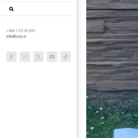
+386 1 53 00 891
info@zsis.si
Facebook
Instagram
X
YouTube
Tiktok