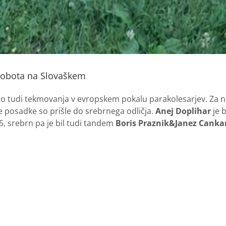
sobota na Slovaškem
ejo tudi tekmovanja v evropskem pokalu parakolesarjev. Za 
e posadke so prišle do srebrnega odličja.
Anej Doplihar
je 
5, srebrn pa je bil tudi tandem
Boris Praznik&Janez Canka