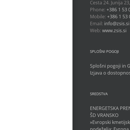
Cesta 24. Junija 23
Phone:
+386 1 53 
Mobile:
+386 1 53 
Email:
info@zsis.si
Web:
www.zsis.si
SPLOŠNI POGOJI
Splošni pogoji in
Izjava o dostopnos
SREDSTVA
ENERGETSKA PRE
ŠD VRANSKO
»Evropski kmetijsk
podeželja: Evropa 