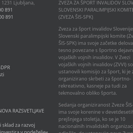
, 1231 Ljubljana,
ZVEZA ZA ŠPORT INVALIDOV SLOV
00 891
SLOVENSKI PARALIMPIJSKI KOMIT
00 891
(ZVEZA ŠIS-SPK)
Zveza za šport invalidov Slovenije
Slovenski paralimpijski komite (Z
ŠIS-SPK) ima svoje začetke delov
tesno povezane s športno dejavn
vojaških vojnih invalidov. V Zvezi
vojaških vojnih invalidov (ZVVI) s
 GDPR
ustanovili komisijo za šport, ki je
ti
organizirano skrbeti za športno-
rekreativno, kasneje pa tudi za
tekmovalno obliko športa.
Sedanja organiziranost Zveze ŠIS
NOVA RAZSVETLJAVE
ima svoje korenine v devetdesetih
prejšnjega stoletja, ko se je 10
i sklad za razvoj
nacionalnih invalidskih organizaci
investira v podeželje«