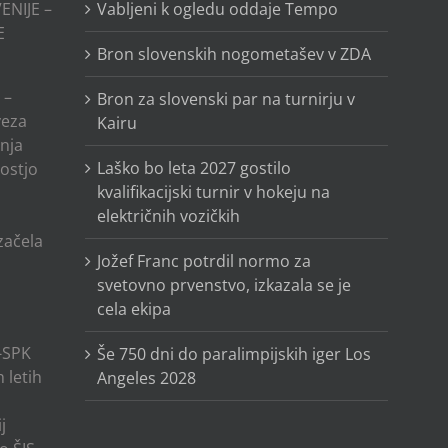
ENIJE –
Vabljeni k ogledu oddaje Tempo
E
Bron slovenskih nogometašev v ZDA
 –
Bron za slovenski par na turnirju v
veza
Kairu
anja
Laško bo leta 2027 gostilo
ostjo
kvalifikacijski turnir v hokeju na
električnih vozičkih
o
 začela
Jožef Franc potrdil normo za
svetovno prvenstvo, izkazala se je
cela ekipa
-SPK
Še 750 dni do paralimpijskih iger Los
 letih
Angeles 2028
j