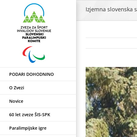
Skip
Izjemna slovenska 
to
content
View
PODARI DOHODNINO
Larger
Image
O Zvezi
Novice
60 let zveze ŠIS-SPK
Paralimpijske igre