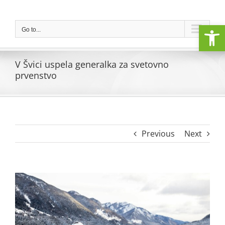
Skip
to
Open
content
Go to...
V Švici uspela generalka za svetovno
prvenstvo
Previous
Next
View
Larger
Image