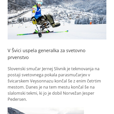
V Švici uspela generalka za svetovno
prvenstvo
Slovenski smučar Jernej Slivnik je tekmovanja na
postaji svetovnega pokala parasmučarjev v
švicarskem Veysonnazu končal še z enim četrtim
mestom. Danes je na tem mestu končal še na
slalomski tekmi, ki jo je dobil Norvežan Jesper
Pedersen.