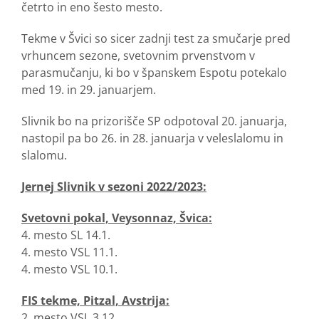
četrto in eno šesto mesto.
Tekme v Švici so sicer zadnji test za smučarje pred
vrhuncem sezone, svetovnim prvenstvom v
parasmučanju, ki bo v španskem Espotu potekalo
med 19. in 29. januarjem.
Slivnik bo na prizorišče SP odpotoval 20. januarja,
nastopil pa bo 26. in 28. januarja v veleslalomu in
slalomu.
Jernej Slivnik v sezoni 2022/2023:
Svetovni pokal, Veysonnaz, Švica:
4. mesto SL 14.1.
4. mesto VSL 11.1.
4. mesto VSL 10.1.
FIS tekme, Pitzal, Avstrija:
2. mesto VSL 3.12.