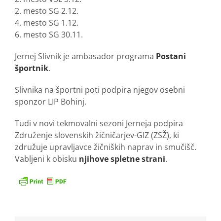
2. mesto SG 2.12.
4. mesto SG 1.12.
6. mesto SG 30.11.
Jernej Slivnik je ambasador programa
Postani
športnik
.
Slivnika na športni poti podpira njegov osebni
sponzor LIP Bohinj.
Tudi v novi tekmovalni sezoni Jerneja podpira
Združenje slovenskih žičničarjev-GIZ (ZSŽ), ki
združuje upravljavce žičniških naprav in smučišč.
Vabljeni k obisku
njihove spletne strani
.