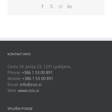
Facebook
X
Reddit
LinkedIn
KONTAKT INFO
Cesta 24. Junija 23, 1231 Ljubljana,
Phone:
+386 1 53 00 891
Mobile:
+386 1 53 00 891
Email:
info@zsis.si
Web:
www.zsis.si
SPLOŠNI POGOJI