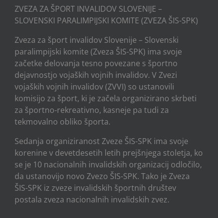
ZVEZA ZA ŠPORT INVALIDOV SLOVENIJE –
SLOVENSKI PARALIMPIJSKI KOMITE (ZVEZA ŠIS-SPK)
Zveza za šport invalidov Slovenije – Slovenski
paralimpijski komite (Zveza ŠIS-SPK) ima svoje
začetke delovanja tesno povezane s športno
dejavnostjo vojaških vojnih invalidov. V Zvezi
vojaških vojnih invalidov (ZVVI) so ustanovili
komisijo za šport, ki je začela organizirano skrbeti
za športno-rekreativno, kasneje pa tudi za
tekmovalno obliko športa.
Sedanja organiziranost Zveze ŠIS-SPK ima svoje
korenine v devetdesetih letih prejšnjega stoletja, ko
se je 10 nacionalnih invalidskih organizacij odločilo,
da ustanovijo novo Zvezo ŠIS-SPK. Tako je Zveza
ŠIS-SPK iz zveze invalidskih športnih društev
postala zveza nacionalnih invalidskih zvez.