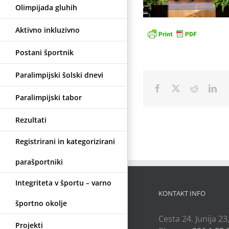
Olimpijada gluhih
Aktivno inkluzivno
Postani športnik
Paralimpijski šolski dnevi
Facebook
X
Reddit
Lin
Paralimpijski tabor
Rezultati
Registrirani in kategorizirani
parašportniki
Integriteta v športu – varno
KONTAKT INFO
športno okolje
Cesta 24. Junija 23
Projekti