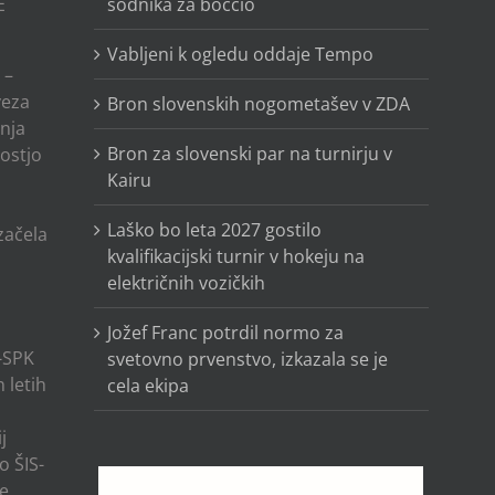
E
sodnika za boccio
Vabljeni k ogledu oddaje Tempo
 –
veza
Bron slovenskih nogometašev v ZDA
anja
Bron za slovenski par na turnirju v
ostjo
Kairu
o
Laško bo leta 2027 gostilo
 začela
kvalifikacijski turnir v hokeju na
električnih vozičkih
Jožef Franc potrdil normo za
-SPK
svetovno prvenstvo, izkazala se je
 letih
cela ekipa
j
o ŠIS-
ze