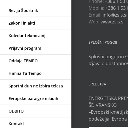
Phone:
+386 1 53 
Mobile:
+386 1 53 
Revija Športnik
Email:
info@zsis.si
Web:
www.zsis.si
Zakoni in akti
Koledar tekmovanj
SPLOŠNI POGOJI
Prijavni program
Splošni pogoji in
Oddaja TEMPO
Izjava o dostopnos
Himna Ta Tempo
SREDSTVA
Športni duh ne izbira telesa
ENERGETSKA PRE
Evropske paraigre mladih
ŠD VRANSKO
ODBITO
»Evropski kmetijsk
podeželja: Evropa 
Kontakt