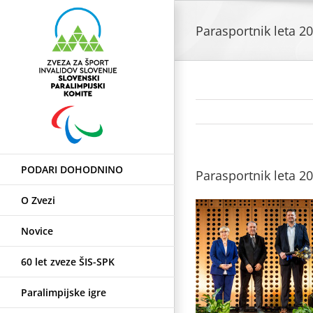
Skip
to
Parasportnik leta 2
content
PODARI DOHODNINO
Parasportnik leta 2
O Zvezi
Novice
60 let zveze ŠIS-SPK
Paralimpijske igre