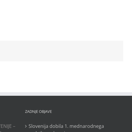
ZADNJE OBJAVE
ENIJE –
Slovenija dobila 1. mednarodnega