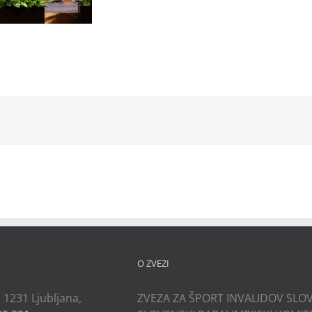
kedIn
O ZVEZI
, 1231 Ljubljana,
ZVEZA ZA ŠPORT INVALIDOV SLOV