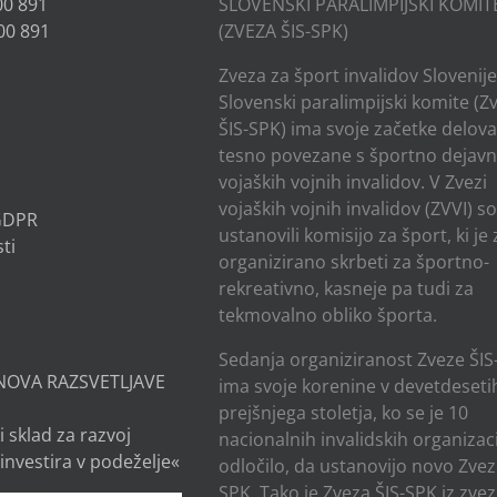
00 891
SLOVENSKI PARALIMPIJSKI KOMIT
00 891
(ZVEZA ŠIS-SPK)
Zveza za šport invalidov Slovenije
Slovenski paralimpijski komite (Z
ŠIS-SPK) ima svoje začetke delov
tesno povezane s športno dejavn
vojaških vojnih invalidov. V Zvezi
vojaških vojnih invalidov (ZVVI) s
 GDPR
ustanovili komisijo za šport, ki je
ti
organizirano skrbeti za športno-
rekreativno, kasneje pa tudi za
tekmovalno obliko športa.
Sedanja organiziranost Zveze ŠIS
NOVA RAZSVETLJAVE
ima svoje korenine v devetdesetih
prejšnjega stoletja, ko se je 10
i sklad za razvoj
nacionalnih invalidskih organizaci
investira v podeželje«
odločilo, da ustanovijo novo Zvez
SPK. Tako je Zveza ŠIS-SPK iz zve