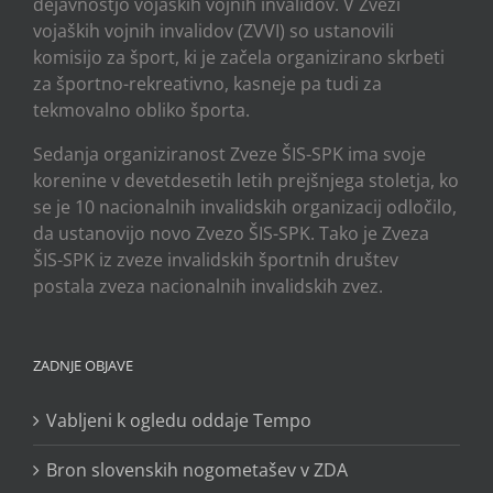
dejavnostjo vojaških vojnih invalidov. V Zvezi
vojaških vojnih invalidov (ZVVI) so ustanovili
komisijo za šport, ki je začela organizirano skrbeti
za športno-rekreativno, kasneje pa tudi za
tekmovalno obliko športa.
Sedanja organiziranost Zveze ŠIS-SPK ima svoje
korenine v devetdesetih letih prejšnjega stoletja, ko
se je 10 nacionalnih invalidskih organizacij odločilo,
da ustanovijo novo Zvezo ŠIS-SPK. Tako je Zveza
ŠIS-SPK iz zveze invalidskih športnih društev
postala zveza nacionalnih invalidskih zvez.
ZADNJE OBJAVE
Vabljeni k ogledu oddaje Tempo
Bron slovenskih nogometašev v ZDA