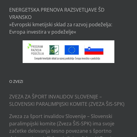
ENERGETSKA PRENOVA RAZSVETLJAVE ŠD
VRANSKO
»Evropski kmetijski sklad za razvoj podeželja:
Evropa investira v podeželje«
O ZVEZI
ZVEZA ZA ŠPORT INVALIDOV SLOVENIJE –
SLOVENSKI PARALIMPIJSKI KOMITE (ZVEZA ŠIS-SPK)
Zveza za šport invalidov Slovenije – Slovenski
paralimpijski komite (Zveza ŠIS-SPK) ima svoje
začetke delovanja tesno povezane s športno