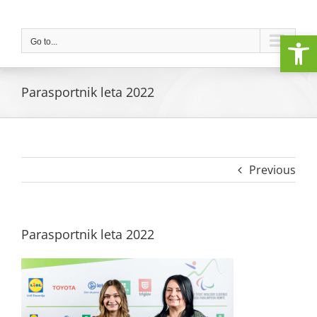
Skip
to
Open
content
Go to...
Parasportnik leta 2022
Previous
Parasportnik leta 2022