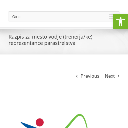
Skip
to
Open
content
Go to...
Razpis za mesto vodje (trenerja/ke)
reprezentance parastrelstva
Previous
Next
View
Larger
Image