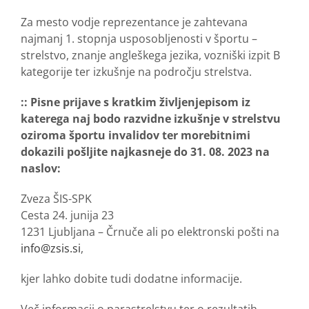
Za mesto vodje reprezentance je zahtevana
najmanj 1. stopnja usposobljenosti v športu –
strelstvo, znanje angleškega jezika, vozniški izpit B
kategorije ter izkušnje na področju strelstva.
:: Pisne prijave s kratkim življenjepisom iz
katerega naj bodo razvidne izkušnje v strelstvu
oziroma športu invalidov ter morebitnimi
dokazili pošljite najkasneje do 31. 08. 2023 na
naslov:
Zveza ŠIS-SPK
Cesta 24. junija 23
1231 Ljubljana – Črnuče ali po elektronski pošti na
info@zsis.si
,
kjer lahko dobite tudi dodatne informacije.
Več informacij o parastrelstvu ter o rezultatih