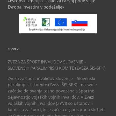
»Evropski kmetijski sklad za razvoj podeželja:
Evropa investira v podeželje«
O ZVEZI
ZVEZA ZA ŠPORT INVALIDOV SLOVENIJE –
SLOVENSKI PARALIMPIJSKI KOMITE (ZVEZA ŠIS-SPK)
Zveza za šport invalidov Slovenije – Slovenski
paralimpijski komite (Zveza ŠIS-SPK) ima svoje
začetke delovanja tesno povezane s športno
dejavnostjo vojaških vojnih invalidov. V Zvezi
vojaških vojnih invalidov (ZVVI) so ustanovili
komisijo za šport, ki je začela organizirano skrbeti
za športno-rekreativno, kasneje pa tudi za