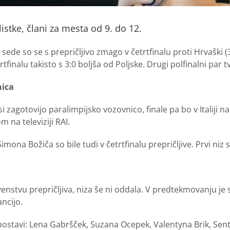
istke, člani za mesta od 9. do 12.
ede so se s prepričljivo zmago v četrtfinalu proti Hrvaški (3:0
trtfinalu takisto s 3:0 boljša od Poljske. Drugi polfinalni par tv
nica
 zagotovijo paralimpijsko vozovnico, finale pa bo v Italiji na 
na televiziji RAI.
mona Božiča so bile tudi v četrtfinalu prepričljive. Prvi niz 
venstvu prepričljiva, niza še ni oddala. V predtekmovanju je
ancijo.
 postavi: Lena Gabršček, Suzana Ocepek, Valentyna Brik, Sen