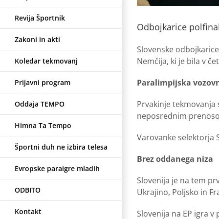
Revija Športnik
Odbojkarice polfinal
Zakoni in akti
Slovenske odbojkarice s
Nemčija, ki je bila v če
Koledar tekmovanj
Paralimpijska vozov
Prijavni program
Prvakinje tekmovanja si
Oddaja TEMPO
neposrednim prenosom 
Himna Ta Tempo
Varovanke selektorja Si
Športni duh ne izbira telesa
Brez oddanega niza
Evropske paraigre mladih
Slovenija je na tem pr
ODBITO
Ukrajino, Poljsko in Fr
Kontakt
Slovenija na EP igra v