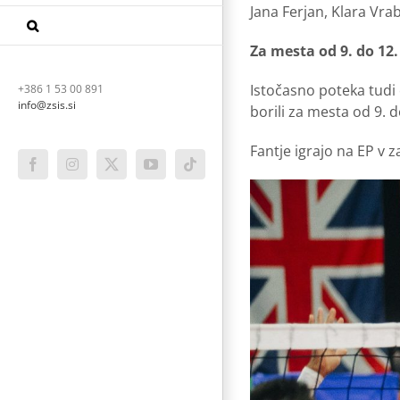
Jana Ferjan, Klara Vrab
Za mesta od 9. do 12.
Istočasno poteka tudi
+386 1 53 00 891
info@zsis.si
borili za mesta od 9. d
Fantje igrajo na EP v 
Facebook
Instagram
X
YouTube
Tiktok