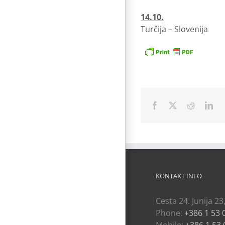
14.10.
Turčija – Slovenija
Facebook
X
Reddit
Lin
KONTAKT INFO
Cesta 24. Junija 23
Phone:
+386 1 53 
Mobile:
+386 1 53 