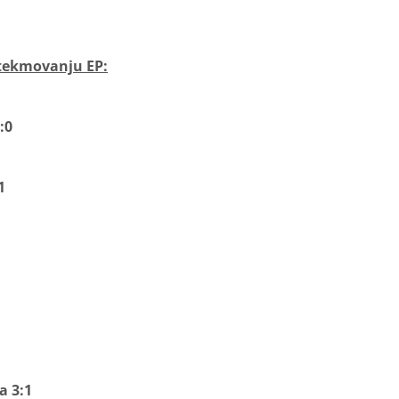
tekmovanju EP:
:0
1
a 3:1