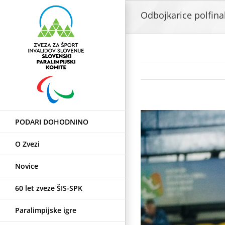
Skip
Odbojkarice polfinal
to
content
View
PODARI DOHODNINO
Larger
Image
O Zvezi
Novice
60 let zveze ŠIS-SPK
Paralimpijske igre