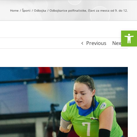
Home
Športi
Odbojka
Odbojkarice polfinalistke, člani za mesta od 9. do 12.
Open
Previous
Next