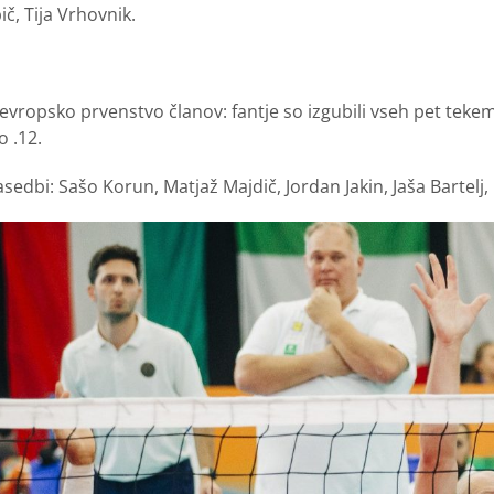
ič, Tija Vrhovnik.
 evropsko prvenstvo članov: fantje so izgubili vseh pet te
o .12.
zasedbi: Sašo Korun, Matjaž Majdič, Jordan Jakin, Jaša Bartel