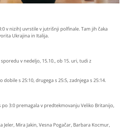
 v nizih) uvrstile v jutrišnji polfinale. Tam jih čaka
orita Ukrajina in Italija.
sporedu v nedeljo, 15.10., ob 15. uri, tudi z
so dobile s 25:10, drugega s 25:5, zadnjega s 25:14.
 s po 3:0 premagala v predtekmovanju Veliko Britanijo,
ta Jeler, Mira Jakin, Vesna Pogačar, Barbara Kocmur,