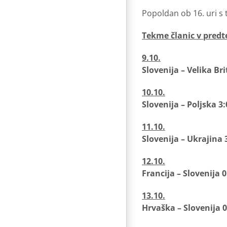
Popoldan ob 16. uri s
Tekme članic v pred
9.10.
Slovenija – Velika Bri
10.10.
Slovenija – Poljska 3:
11.10.
Slovenija – Ukrajina 
12.10.
Francija – Slovenija 0
13.10
.
Hrvaška – Slovenija 0