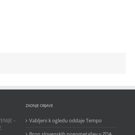
ZADNJE OBJAVE
ENIJE –
Vabljeni k ogledu oddaje Tempo
E
Bron slovenskih nogometašev v ZDA