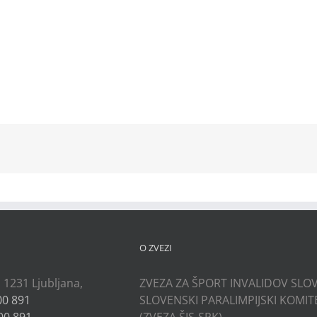
kedIn
O ZVEZI
, 1231 Ljubljana,
ZVEZA ZA ŠPORT INVALIDOV SLOV
00 891
SLOVENSKI PARALIMPIJSKI KOMIT
00 891
(ZVEZA ŠIS-SPK)