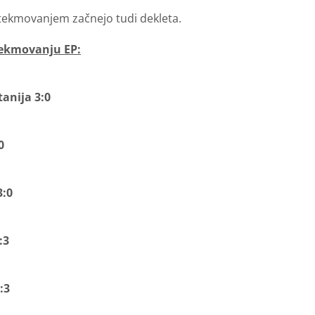
 tekmovanjem začnejo tudi dekleta.
tekmovanju EP:
tanija 3:0
0
3:0
:3
:3