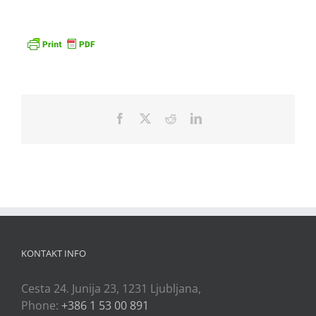
Facebook
X
Reddit
LinkedIn
KONTAKT INFO
Cesta 24. Junija 23, 1231 Ljubljana,
Phone:
+386 1 53 00 891