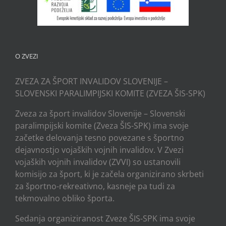
O ZVEZI
ZVEZA ZA ŠPORT INVALIDOV SLOVENIJE –
SLOVENSKI PARALIMPIJSKI KOMITE (ZVEZA ŠIS-SPK)
Zveza za šport invalidov Slovenije – Slovenski
paralimpijski komite (Zveza ŠIS-SPK) ima svoje
začetke delovanja tesno povezane s športno
dejavnostjo vojaških vojnih invalidov. V Zvezi
vojaških vojnih invalidov (ZVVI) so ustanovili
komisijo za šport, ki je začela organizirano skrbeti
za športno-rekreativno, kasneje pa tudi za
tekmovalno obliko športa.
Sedanja organiziranost Zveze ŠIS-SPK ima svoje