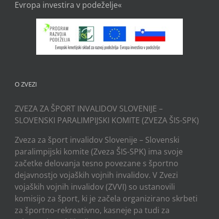
Evropa investira v podeželje«
O ZVEZI
ZVEZA ZA ŠPORT INVALIDOV SLOVENIJE –
SLOVENSKI PARALIMPIJSKI KOMITE (ZVEZA ŠIS-SPK)
Zveza za šport invalidov Slovenije – Slovenski
paralimpijski komite (Zveza ŠIS-SPK) ima svoje
začetke delovanja tesno povezane s športno
dejavnostjo vojaških vojnih invalidov. V Zvezi
vojaških vojnih invalidov (ZVVI) so ustanovili
komisijo za šport, ki je začela organizirano skrbeti
za športno-rekreativno, kasneje pa tudi za