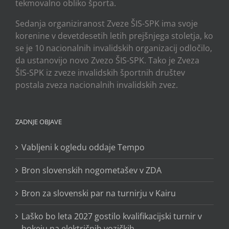
tekmovalno obliko športa.
Sedanja organiziranost Zveze ŠIS-SPK ima svoje
korenine v devetdesetih letih prejšnjega stoletja, ko
se je 10 nacionalnih invalidskih organizacij odločilo,
da ustanovijo novo Zvezo ŠIS-SPK. Tako je Zveza
ŠIS-SPK iz zveze invalidskih športnih društev
postala zveza nacionalnih invalidskih zvez.
ZADNJE OBJAVE
Vabljeni k ogledu oddaje Tempo
Bron slovenskih nogometašev v ZDA
Bron za slovenski par na turnirju v Kairu
Laško bo leta 2027 gostilo kvalifikacijski turnir v
hokeju na električnih vozičkih