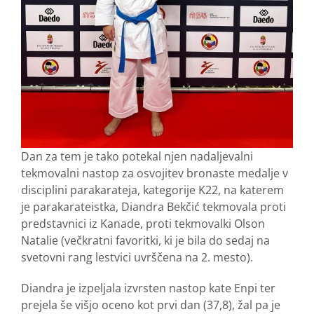
Dan za tem je tako potekal njen nadaljevalni
tekmovalni nastop za osvojitev bronaste medalje v
disciplini parakarateja, kategorije K22, na katerem
je parakarateistka, Diandra Bekčić tekmovala proti
predstavnici iz Kanade, proti tekmovalki Olson
Natalie (večkratni favoritki, ki je bila do sedaj na
svetovni rang lestvici uvrščena na 2. mesto).
Diandra je izpeljala izvrsten nastop kate Enpi ter
prejela še višjo oceno kot prvi dan (37,8), žal pa je