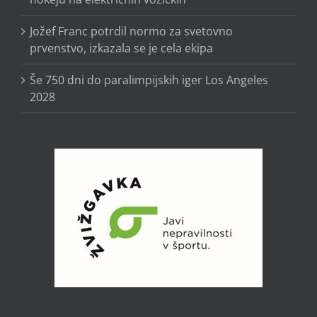
Jožef Franc potrdil normo za svetovno
prvenstvo, izkazala se je cela ekipa
Še 750 dni do paralimpijskih iger Los Angeles
2028