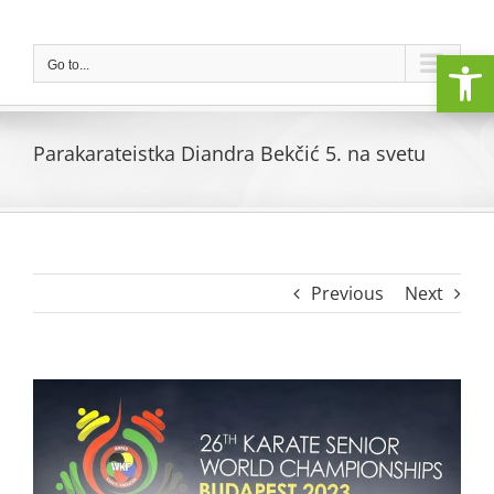
Skip
to
Open
content
Go to...
Parakarateistka Diandra Bekčić 5. na svetu
Previous
Next
View
Larger
Image