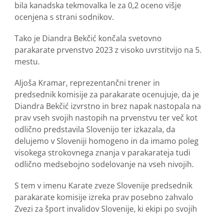
bila kanadska tekmovalka le za 0,2 oceno višje
ocenjena s strani sodnikov.
Tako je Diandra Bekčić končala svetovno
parakarate prvenstvo 2023 z visoko uvrstitvijo na 5.
mestu.
Aljoša Kramar, reprezentančni trener in
predsednik komisije za parakarate ocenujuje, da je
Diandra Bekčić izvrstno in brez napak nastopala na
prav vseh svojih nastopih na prvenstvu ter več kot
odlično predstavila Slovenijo ter izkazala, da
delujemo v Sloveniji homogeno in da imamo poleg
visokega strokovnega znanja v parakarateja tudi
odlično medsebojno sodelovanje na vseh nivojih.
S tem v imenu Karate zveze Slovenije predsednik
parakarate komisije izreka prav posebno zahvalo
Zvezi za šport invalidov Slovenije, ki ekipi po svojih