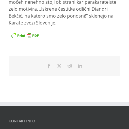
močeh nenehno stoji ob strani kar parakarateiste
zelo motivira. „Iskrene čestitke odlični Diandri
Bekčić, na katero smo zelo ponosni!“ sklenejo na
Karate zvezi Slovenije.
Facebook
X
Reddit
LinkedIn
KONTAKT INFO