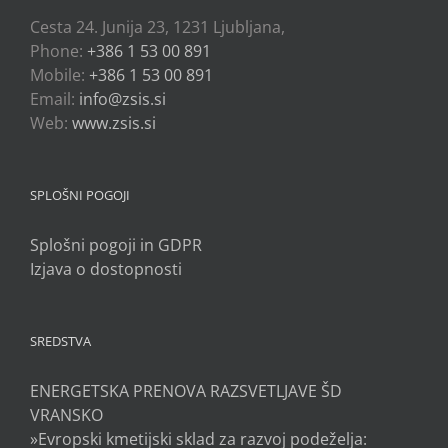
Cesta 24. Junija 23, 1231 Ljubljana,
Phone:
+386 1 53 00 891
Mobile:
+386 1 53 00 891
Email:
info@zsis.si
Web:
www.zsis.si
SPLOŠNI POGOJI
Splošni pogoji in GDPR
Izjava o dostopnosti
SREDSTVA
ENERGETSKA PRENOVA RAZSVETLJAVE ŠD
VRANSKO
»Evropski kmetijski sklad za razvoj podeželja: