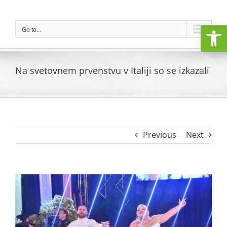
Skip
to
Open
content
Go to...
Na svetovnem prvenstvu v Italiji so se izkazali
Previous
Next
View
Larger
Image