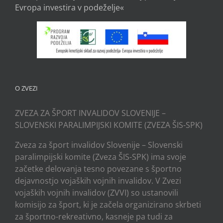
Evropa investira v podeželje«
O ZVEZI
ZVEZA ZA ŠPORT INVALIDOV SLOVENIJE –
SLOVENSKI PARALIMPIJSKI KOMITE (ZVEZA ŠIS-SPK)
Zveza za šport invalidov Slovenije – Slovenski
paralimpijski komite (Zveza ŠIS-SPK) ima svoje
začetke delovanja tesno povezane s športno
dejavnostjo vojaških vojnih invalidov. V Zvezi
vojaških vojnih invalidov (ZVVI) so ustanovili
komisijo za šport, ki je začela organizirano skrbeti
za športno-rekreativno, kasneje pa tudi za