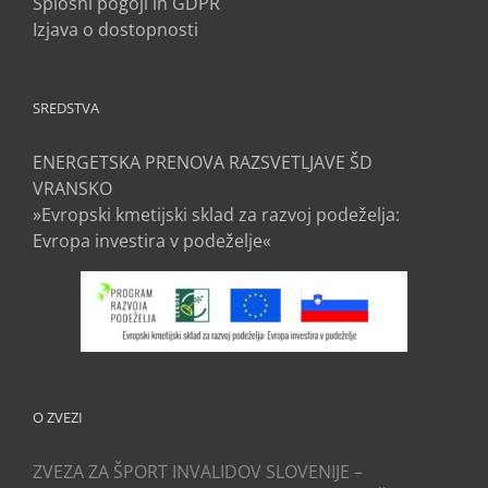
Splošni pogoji in GDPR
Izjava o dostopnosti
SREDSTVA
ENERGETSKA PRENOVA RAZSVETLJAVE ŠD
VRANSKO
»Evropski kmetijski sklad za razvoj podeželja:
Evropa investira v podeželje«
O ZVEZI
ZVEZA ZA ŠPORT INVALIDOV SLOVENIJE –