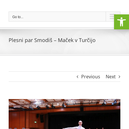
Skip
to
Open
content
Go to...
Plesni par Smodiš – Maček v Turčijo
Previous
Next
View
Larger
Image