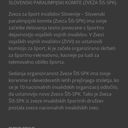
SLOVENSKI PARALIMPIJSKI KOMITE (ZVEZA ŠIS-SPK)
Zveza za šport invalidov Slovenije – Slovenski
paralimpijski komite (Zveza ŠIS-SPK) ima svoje
začetke delovanja tesno povezane s športno
dejavnostjo vojaških vojnih invalidov. V Zvezi
vojaških vojnih invalidov (ZVVI) so ustanovili
komisijo za šport, ki je začela organizirano skrbeti
za športno-rekreativno, kasneje pa tudi za
tekmovalno obliko športa.
Sedanja organiziranost Zveze ŠIS-SPK ima svoje
korenine v devetdesetih letih prejšnjega stoletja, ko
se je 10 nacionalnih invalidskih organizacij odločilo,
da ustanovijo novo Zvezo ŠIS-SPK. Tako je Zveza
ŠIS-SPK iz zveze invalidskih športnih društev
postala zveza nacionalnih invalidskih zvez.