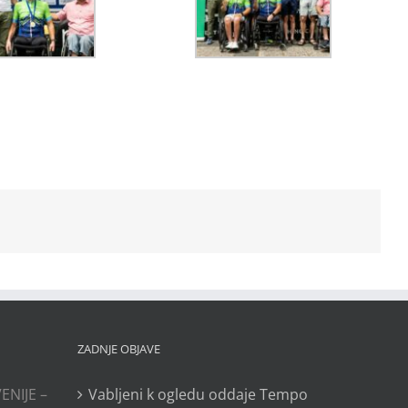
ZADNJE OBJAVE
ENIJE –
Vabljeni k ogledu oddaje Tempo