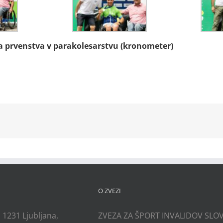
ga prvenstva v parakolesarstvu (kronometer)
kedIn
O ZVEZI
, 1231 Ljubljana,
ZVEZA ZA ŠPORT INVALIDOV SLOV