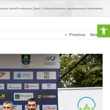
ezultati domačih tekmovanj
Športi
Državno prvenstvo v parakolesarstvu (kronometer)
Open
Previous
Next