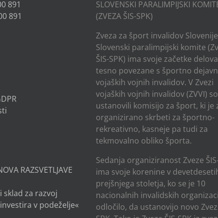
00 891
SLOVENSKI PARALIMPIJSKI KOMIT
00 891
(ZVEZA ŠIS-SPK)
Zveza za šport invalidov Slovenije
Slovenski paralimpijski komite (Z
ŠIS-SPK) ima svoje začetke delov
tesno povezane s športno dejavn
vojaških vojnih invalidov. V Zvezi
vojaških vojnih invalidov (ZVVI) s
 GDPR
ustanovili komisijo za šport, ki je
ti
organizirano skrbeti za športno-
rekreativno, kasneje pa tudi za
tekmovalno obliko športa.
Sedanja organiziranost Zveze ŠIS
NOVA RAZSVETLJAVE
ima svoje korenine v devetdesetih
prejšnjega stoletja, ko se je 10
i sklad za razvoj
nacionalnih invalidskih organizaci
investira v podeželje«
odločilo, da ustanovijo novo Zvez