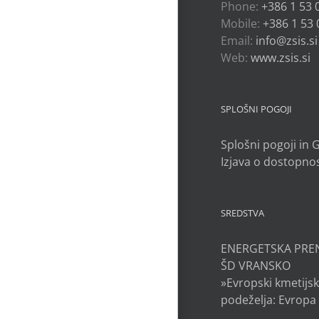
Phone:
+386 1 53 
Mobile:
+386 1 53 
Email:
info@zsis.si
Web:
www.zsis.si
SPLOŠNI POGOJI
Splošni pogoji in
Izjava o dostopnos
SREDSTVA
ENERGETSKA PRE
ŠD VRANSKO
»Evropski kmetijsk
podeželja: Evropa 