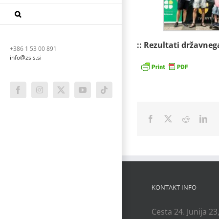
:: Rezultati državne
+386 1 53 00 891
info@zsis.si
Facebook
Instagram
X
YouTube
Tiktok
Facebook
X
Reddit
Lin
KONTAKT INFO
Cesta 24. Junija 23