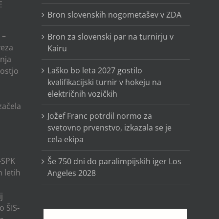
E
Bron slovenskih nogometašev v ZDA
 –
Bron za slovenski par na turnirju v
veza
Kairu
anja
Laško bo leta 2027 gostilo
ostjo
kvalifikacijski turnir v hokeju na
električnih vozičkih
o
 začela
Jožef Franc potrdil normo za
svetovno prvenstvo, izkazala se je
cela ekipa
-SPK
Še 750 dni do paralimpijskih iger Los
 letih
Angeles 2028
j
o ŠIS-