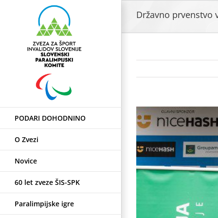
Skip
Državno prvenstvo v
to
content
View
PODARI DOHODNINO
Larger
Image
O Zvezi
Novice
60 let zveze ŠIS-SPK
Paralimpijske igre