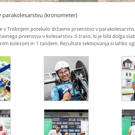
 parakolesarstvu (kronometer)
 je v Trebnjem potekalo državno prvenstvo v parakolesarstv
avnega prvenstva v kolesarstvu. S traso, ki je bila dolga sla
enim kolesom in 1 tandem. Rezultate tekmovanja si lahko og