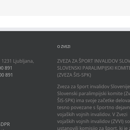
kedIn
O ZVEZI
, 1231 Ljubljana,
ZVEZA ZA ŠPORT INVALIDOV SLOV
00 891
SLOVENSKI PARALIMPIJSKI KOMIT
00 891
(ZVEZA ŠIS-SPK)
Zveza za šport invalidov Slovenije
Slovenski paralimpijski komite (Z
ŠIS-SPK) ima svoje začetke delov
tesno povezane s športno dejavn
vojaških vojnih invalidov. V Zvezi
vojaških vojnih invalidov (ZVVI) s
 GDPR
ustanovili komisijo za šport, ki je