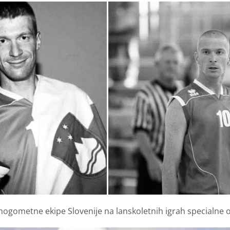
 nogometne ekipe Slovenije na lanskoletnih igrah specialne ol