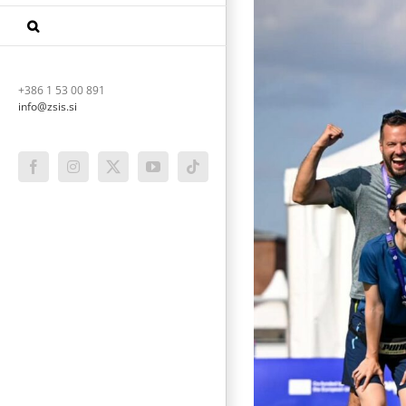
+386 1 53 00 891
info@zsis.si
Facebook
Instagram
X
YouTube
Tiktok