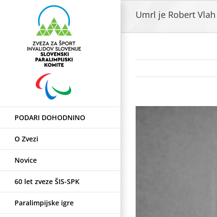
Skip
Umrl je Robert Vlah
to
content
View
PODARI DOHODNINO
Larger
Image
O Zvezi
Novice
60 let zveze ŠIS-SPK
Paralimpijske igre