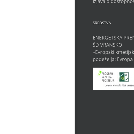
Izjava o dostopnos
SREDSTVA
ENERGETSKA PRE
ŠD VRANSKO
»Evropski kmetijsk
podeželja: Evropa 