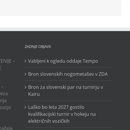
ZADNJE OBJAVE
ENIJE –
Vabljeni k ogledu oddaje Tempo
E
Bron slovenskih nogometašev v ZDA
 –
Bron za slovenski par na turnirju v
veza
Kairu
anja
Laško bo leta 2027 gostilo
ostjo
kvalifikacijski turnir v hokeju na
električnih vozičkih
o
 začela