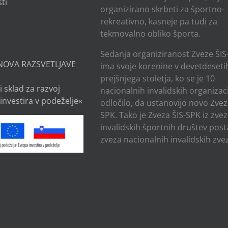
ti
organizirano skrbeti za športno-
rekreativno, kasneje pa tudi za
tekmovalno obliko športa.
Sedanja organiziranost Zveze ŠIS
NOVA RAZSVETLJAVE
ima svoje korenine v devetdesetih
prejšnjega stoletja, ko se je 10
i sklad za razvoj
nacionalnih invalidskih organizaci
investira v podeželje«
odločilo, da ustanovijo novo Zvez
SPK. Tako je Zveza ŠIS-SPK iz zve
invalidskih športnih društev post
zveza nacionalnih invalidskih zvez