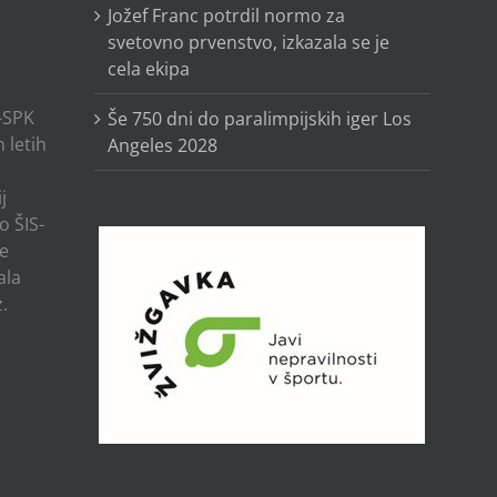
Jožef Franc potrdil normo za
svetovno prvenstvo, izkazala se je
cela ekipa
-SPK
Še 750 dni do paralimpijskih iger Los
 letih
Angeles 2028
j
o ŠIS-
ze
ala
.