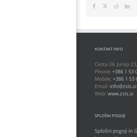
Facebook
X
Reddit
Lin
KONTAKT INFO
Cesta 24. Junija 23
Phone:
+386 1 53 
Mobile:
+386 1 53 
Email:
info@zsis.si
Web:
www.zsis.si
SPLOŠNI POGOJI
Splošni pogoji in