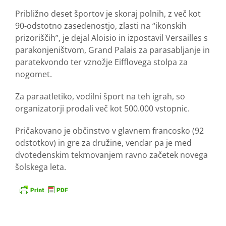
Približno deset športov je skoraj polnih, z več kot
90-odstotno zasedenostjo, zlasti na “ikonskih
prizoriščih”, je dejal Aloisio in izpostavil Versailles s
parakonjeništvom, Grand Palais za parasabljanje in
paratekvondo ter vznožje Eifflovega stolpa za
nogomet.
Za paraatletiko, vodilni šport na teh igrah, so
organizatorji prodali več kot 500.000 vstopnic.
Pričakovano je občinstvo v glavnem francosko (92
odstotkov) in gre za družine, vendar pa je med
dvotedenskim tekmovanjem ravno začetek novega
šolskega leta.