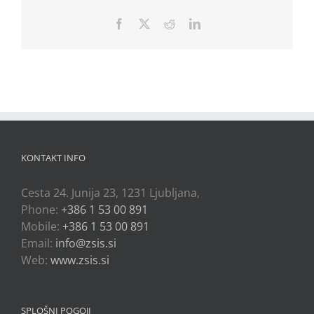
Facebook
X
Reddit
LinkedIn
KONTAKT INFO
Cesta 24. Junija 23, 1231 Ljubljana,
Phone:
+386 1 53 00 891
Mobile:
+386 1 53 00 891
Email:
info@zsis.si
Web:
www.zsis.si
SPLOŠNI POGOJI