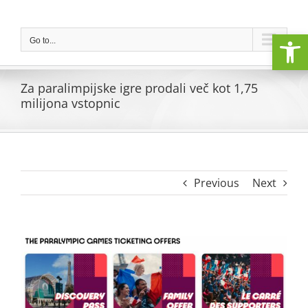
Skip
to
Open
content
Go to...
Za paralimpijske igre prodali več kot 1,75
milijona vstopnic
Previous
Next
View
Larger
Image