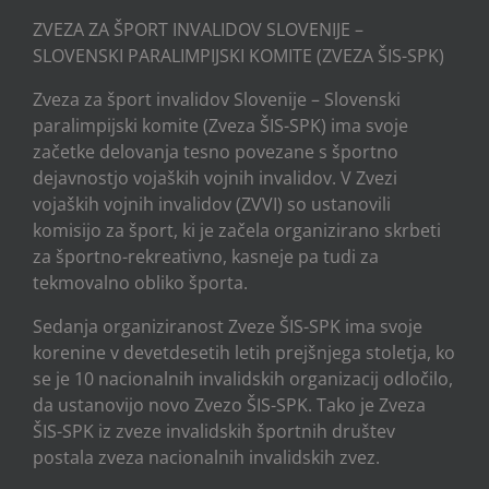
ZVEZA ZA ŠPORT INVALIDOV SLOVENIJE –
SLOVENSKI PARALIMPIJSKI KOMITE (ZVEZA ŠIS-SPK)
Zveza za šport invalidov Slovenije – Slovenski
paralimpijski komite (Zveza ŠIS-SPK) ima svoje
začetke delovanja tesno povezane s športno
dejavnostjo vojaških vojnih invalidov. V Zvezi
vojaških vojnih invalidov (ZVVI) so ustanovili
komisijo za šport, ki je začela organizirano skrbeti
za športno-rekreativno, kasneje pa tudi za
tekmovalno obliko športa.
Sedanja organiziranost Zveze ŠIS-SPK ima svoje
korenine v devetdesetih letih prejšnjega stoletja, ko
se je 10 nacionalnih invalidskih organizacij odločilo,
da ustanovijo novo Zvezo ŠIS-SPK. Tako je Zveza
ŠIS-SPK iz zveze invalidskih športnih društev
postala zveza nacionalnih invalidskih zvez.