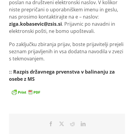
poslan na društveni elektronski naslov. V kolikor
niste prepričani o uporabniškem imenu in geslu,
nas prosimo kontaktirajte na e – naslov:
ziga.kobasevic@zsis.si
. Prijavnic po navadni in
elektronski pošti, ne bomo upoštevali.
Po zaključku zbiranja prijav, boste prijavitelji prejeli
seznam prijavljenih in vsa dodatna navodila v zvezi
s tekmovanjem.
::
Razpis državnega prvenstva v balinanju za
osebe z MS
Facebook
X
Reddit
LinkedIn