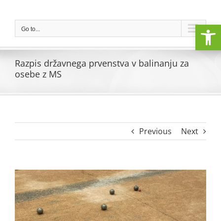
Skip
to
Open
content
Go to...
Razpis državnega prvenstva v balinanju za
osebe z MS
Previous
Next
View
Larger
Image