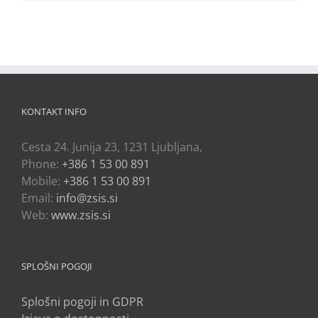
KONTAKT INFO
Cesta 24. Junija 23, 1231 Ljubljana,
Phone:
+386 1 53 00 891
Mobile:
+386 1 53 00 891
Email:
info@zsis.si
Web:
www.zsis.si
SPLOŠNI POGOJI
Splošni pogoji in GDPR