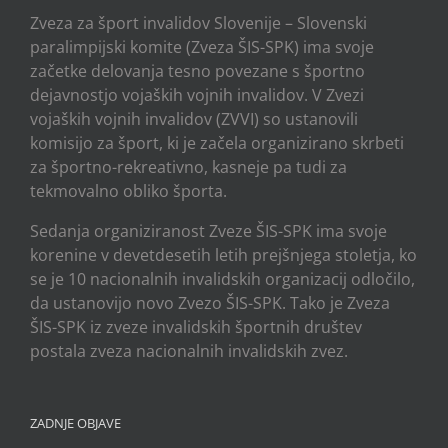
Zveza za šport invalidov Slovenije – Slovenski
paralimpijski komite (Zveza ŠIS-SPK) ima svoje
začetke delovanja tesno povezane s športno
dejavnostjo vojaških vojnih invalidov. V Zvezi
vojaških vojnih invalidov (ZVVI) so ustanovili
komisijo za šport, ki je začela organizirano skrbeti
za športno-rekreativno, kasneje pa tudi za
tekmovalno obliko športa.
Sedanja organiziranost Zveze ŠIS-SPK ima svoje
korenine v devetdesetih letih prejšnjega stoletja, ko
se je 10 nacionalnih invalidskih organizacij odločilo,
da ustanovijo novo Zvezo ŠIS-SPK. Tako je Zveza
ŠIS-SPK iz zveze invalidskih športnih društev
postala zveza nacionalnih invalidskih zvez.
ZADNJE OBJAVE