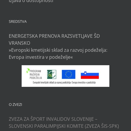
Izjava o dostopnosti
SREDSTVA
ENERGETSKA PRENOVA RAZSVETLJAVE ŠD
VRANSKO
»Evropski kmetijski sklad za razvoj podeželja:
Evropa investira v podeželje«
O ZVEZI
ZVEZA ZA ŠPORT INVALIDOV SLOVENIJE –
SLOVENSKI PARALIMPIJSKI KOMITE (ZVEZA ŠIS-SPK)