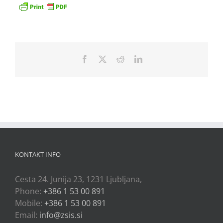
Facebook
X
Reddit
LinkedIn
KONTAKT INFO
Cesta 24. Junija 23, 1231 Ljubljana,
Phone:
+386 1 53 00 891
Mobile:
+386 1 53 00 891
Email:
info@zsis.si