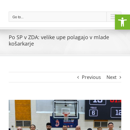
Skip
to
Open
content
Go to...
Po SP v ZDA: velike upe polagajo v mlade
košarkarje
Previous
Next
View
Larger
Image