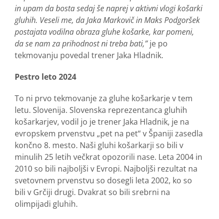
in upam da bosta sedaj še naprej v aktivni vlogi košarki
gluhih. Veseli me, da Jaka Markovič in Maks Podgoršek
postajata vodilna obraza gluhe košarke, kar pomeni,
da se nam za prihodnost ni treba bati,”
je po
tekmovanju povedal trener Jaka Hladnik.
Pestro leto 2024
To ni prvo tekmovanje za gluhe košarkarje v tem
letu. Slovenija. Slovenska reprezentanca gluhih
košarkarjev, vodil jo je trener Jaka Hladnik, je na
evropskem prvenstvu „pet na pet“ v Španiji zasedla
končno 8. mesto. Naši gluhi košarkarji so bili v
minulih 25 letih večkrat opozorili nase. Leta 2004 in
2010 so bili najboljši v Evropi. Najboljši rezultat na
svetovnem prvenstvu so dosegli leta 2002, ko so
bili v Grčiji drugi. Dvakrat so bili srebrni na
olimpijadi gluhih.