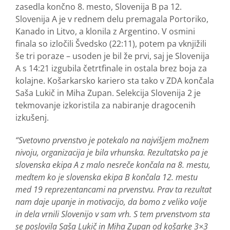
zasedla končno 8. mesto, Slovenija B pa 12.
Slovenija A je v rednem delu premagala Portoriko,
Kanado in Litvo, a klonila z Argentino. V osmini
finala so izločili Švedsko (22:11), potem pa vknjižili
še tri poraze – usoden je bil že prvi, saj je Slovenija
A s 14:21 izgubila četrtfinale in ostala brez boja za
kolajne. Košarkarsko kariero sta tako v ZDA končala
Saša Lukič in Miha Zupan. Selekcija Slovenija 2 je
tekmovanje izkoristila za nabiranje dragocenih
izkušenj.
“Svetovno prvenstvo je potekalo na najvišjem možnem
nivoju, organizacija je bila vrhunska. Rezultatsko pa je
slovenska ekipa A z malo nesreče končala na 8. mestu,
medtem ko je slovenska ekipa B končala 12. mestu
med 19 reprezentancami na prvenstvu. Prav ta rezultat
nam daje upanje in motivacijo, da bomo z veliko volje
in dela vrnili Slovenijo v sam vrh. S tem prvenstvom sta
se poslovila Saša Lukič in Miha Zupan od košarke 3×3