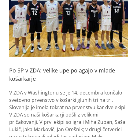
Po SP v ZDA: velike upe polagajo v mlade
košarkarje
V ZDA v Washingtonu se je 14. decembra končalo
svetovno prvenstvo v košarki gluhih tri na tri.
Slovenija je imela tokrat na prvenstvu kar dve ekipi.
V ZDA so naši košarkarji odšli z velikimi
pričakovanji. V prvi ekipi so igrali Miha Zupan, Saša
Lukič, Jaka Markovič, Jan Orešnik; v drugi četverici
pa so tekmovali mladi ter nadarjeni Maks