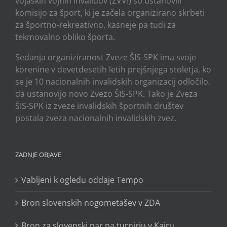
vojaških vojnih invalidov (ZVVI) so ustanovili
komisijo za šport, ki je začela organizirano skrbeti
za športno-rekreativno, kasneje pa tudi za
tekmovalno obliko športa.
Sedanja organiziranost Zveze ŠIS-SPK ima svoje
korenine v devetdesetih letih prejšnjega stoletja, ko
se je 10 nacionalnih invalidskih organizacij odločilo,
da ustanovijo novo Zvezo ŠIS-SPK. Tako je Zveza
ŠIS-SPK iz zveze invalidskih športnih društev
postala zveza nacionalnih invalidskih zvez.
ZADNJE OBJAVE
Vabljeni k ogledu oddaje Tempo
Bron slovenskih nogometašev v ZDA
Bron za slovenski par na turnirju v Kairu