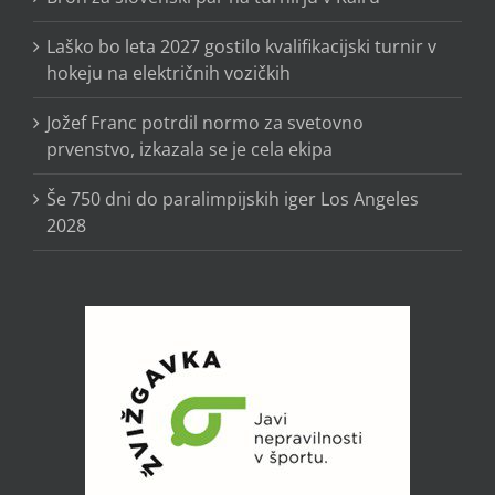
Laško bo leta 2027 gostilo kvalifikacijski turnir v
hokeju na električnih vozičkih
Jožef Franc potrdil normo za svetovno
prvenstvo, izkazala se je cela ekipa
Še 750 dni do paralimpijskih iger Los Angeles
2028