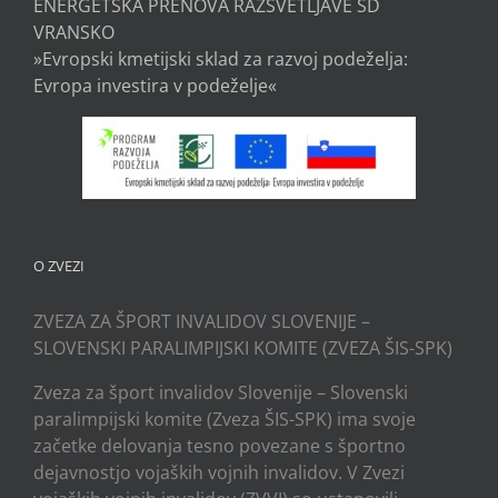
ENERGETSKA PRENOVA RAZSVETLJAVE ŠD
VRANSKO
»Evropski kmetijski sklad za razvoj podeželja:
Evropa investira v podeželje«
O ZVEZI
ZVEZA ZA ŠPORT INVALIDOV SLOVENIJE –
SLOVENSKI PARALIMPIJSKI KOMITE (ZVEZA ŠIS-SPK)
Zveza za šport invalidov Slovenije – Slovenski
paralimpijski komite (Zveza ŠIS-SPK) ima svoje
začetke delovanja tesno povezane s športno
dejavnostjo vojaških vojnih invalidov. V Zvezi