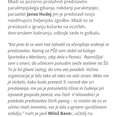
Mladi so pozorno prisluhnili predstavitvi
paralimpijskega gibanja, nekdanji paralimpijec,
paraatlet
Janez Hudej
jim je predstavil svojo
navdihujočo življenjsko zgodbo. Mladi so se
preizkusili v igranju košarke na vozičkih,
dvoranskem balinanju, odbojki sede in golbalu.
“Kot prvo bi se vam rad zahvalil za včerajšnje vodenje in
predstavitev. Namig za PŠD sem dobil od kolega
športnika v Mariboru, zdaj dela v Pesnici. Razmišljal
sem v smeri, da učencem ponudim sveže vsebine na ŠD.
To je bil glavni razlog, da smo vas povabili. Večina
organizacije je bilo tako ali tako na vaši strani. Malo me
je skrbelo, kako bodo prenesli 9. razredi dve uri
predavanja, me pa je presenetila tišina in čudenje pri
izpovedi gospoda Janeza, vsa čast! V telovadnici je
potekala predstavitev štirih panog – tu mislim da so se
učenci imeli imenitno, vse je bilo v igrivem sproščenem
vzdušju,”
nam je javil
Miloš Bave
c, učitelj na