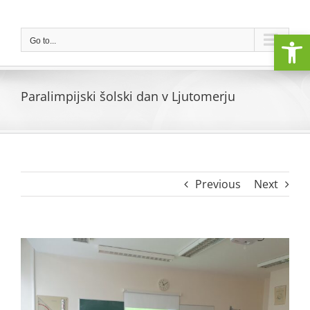
Skip
to
Open
content
Go to...
Paralimpijski šolski dan v Ljutomerju
Previous
Next
View
Larger
Image