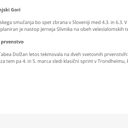
jski Gori
skega smučanja bo spet zbrana v Sloveniji med 4.3. in 6.3. V
 planiran je nastop Jerneja Slivnika na obeh veleslalomskih 
 prvenstvo
abea Dolžan letos tekmovala na dveh svetovnih prvenstvih: n
 za tem pa 4. in 5. marca sledi klasični sprint v Trondheimu,
kedIn