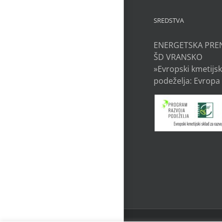
SREDSTVA
ENERGETSKA PRE
ŠD VRANSKO
»Evropski kmetijsk
podeželja: Evropa 