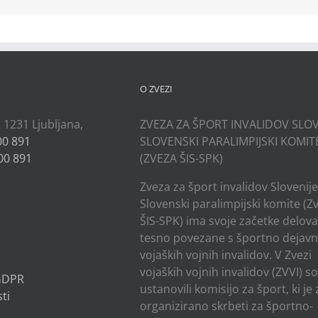
O ZVEZI
, 1231 Ljubljana,
ZVEZA ZA ŠPORT INVALIDOV SLOV
00 891
SLOVENSKI PARALIMPIJSKI KOMIT
00 891
(ZVEZA ŠIS-SPK)
Zveza za šport invalidov Slovenije
Slovenski paralimpijski komite (Z
ŠIS-SPK) ima svoje začetke delov
tesno povezane s športno dejavn
vojaških vojnih invalidov. V Zvezi
vojaških vojnih invalidov (ZVVI) s
 GDPR
ustanovili komisijo za šport, ki je
ti
organizirano skrbeti za športno-