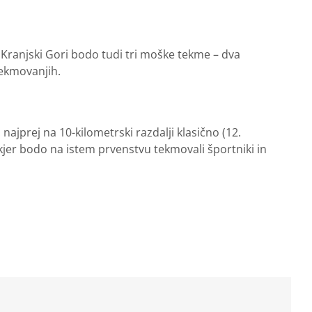
 Kranjski Gori bodo tudi tri moške tekme – dva
tekmovanjih.
ajprej na 10-kilometrski razdalji klasično (12.
 kjer bodo na istem prvenstvu tekmovali športniki in