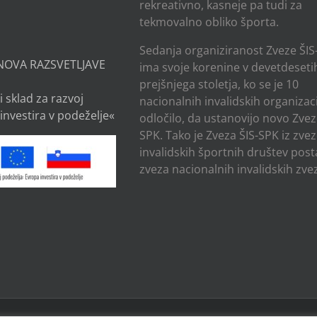
rekreativno, kasneje pa tudi za
tekmovalno obliko športa.
Sedanja organiziranost Zveze ŠIS
NOVA RAZSVETLJAVE
ima svoje korenine v devetdesetih
prejšnjega stoletja, ko se je 10
i sklad za razvoj
nacionalnih invalidskih organizaci
investira v podeželje«
odločilo, da ustanovijo novo Zvez
SPK. Tako je Zveza ŠIS-SPK iz zve
invalidskih športnih društev post
zveza nacionalnih invalidskih zvez