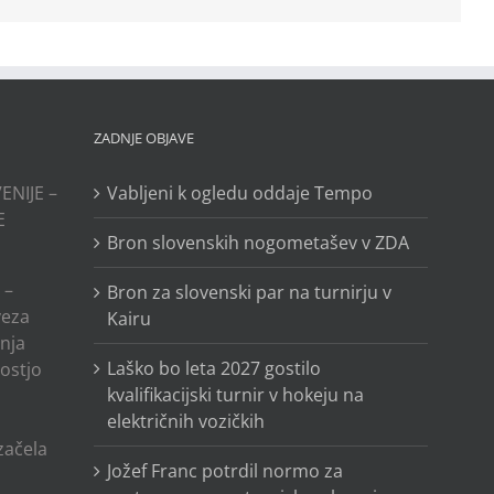
ZADNJE OBJAVE
ENIJE –
Vabljeni k ogledu oddaje Tempo
E
Bron slovenskih nogometašev v ZDA
 –
Bron za slovenski par na turnirju v
veza
Kairu
anja
Laško bo leta 2027 gostilo
ostjo
kvalifikacijski turnir v hokeju na
električnih vozičkih
o
 začela
Jožef Franc potrdil normo za