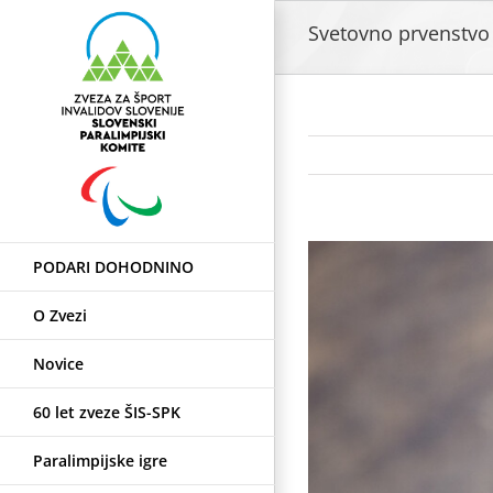
Skip
Svetovno prvenstvo 
to
content
View
PODARI DOHODNINO
Larger
Image
O Zvezi
Novice
60 let zveze ŠIS-SPK
Paralimpijske igre