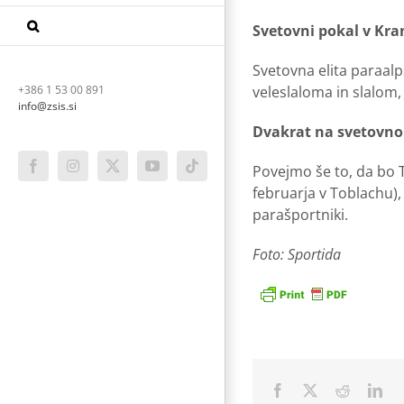
Svetovni pokal v Kran
Svetovna elita paraalp
+386 1 53 00 891
veleslaloma in slalom,
info@zsis.si
Dvakrat na svetovno
Povejmo še to, da bo T
Facebook
Instagram
X
YouTube
Tiktok
februarja v Toblachu),
parašportniki.
Foto: Sportida
Facebook
X
Reddit
Lin