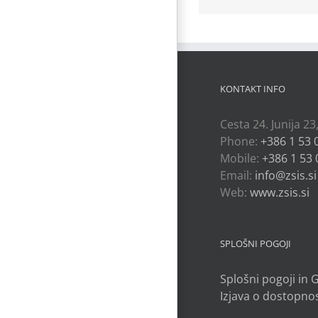
KONTAKT INFO
Cesta 24. Junija 23
Phone:
+386 1 53 
Mobile:
+386 1 53 
Email:
info@zsis.si
Web:
www.zsis.si
SPLOŠNI POGOJI
Splošni pogoji in
Izjava o dostopnos