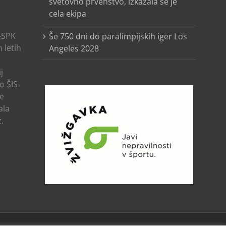
svetovno prvenstvo, izkazala se je
cela ekipa
-SPK
Še 750 dni do paralimpijskih iger Los
 letih
Angeles 2028
j
o ŠIS-
ze
ala
.