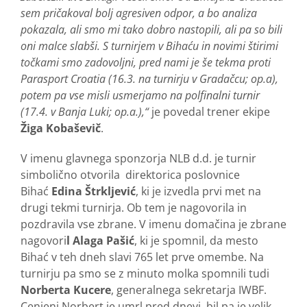
sem pričakoval bolj agresiven odpor, a bo analiza
pokazala, ali smo mi tako dobro nastopili, ali pa so bili
oni malce slabši. S turnirjem v Bihaću in novimi štirimi
točkami smo zadovoljni, pred nami je še tekma proti
Parasport Croatia (16.3. na turnirju v Gradačcu; op.a),
potem pa vse misli usmerjamo na polfinalni turnir
(17.4. v Banja Luki; op.a.),“
je povedal trener ekipe
Žiga Kobaševič
.
V imenu glavnega sponzorja NLB d.d. je turnir
simbolično otvorila direktorica poslovnice
Bihać
Edina Štrkljević
, ki je izvedla prvi met na
drugi tekmi turnirja. Ob tem je nagovorila in
pozdravila vse zbrane. V imenu domačina je zbrane
nagovori
l Alaga Pašić
, ki je spomnil, da mesto
Bihać v teh dneh slavi 765 let prve omembe. Na
turnirju pa smo se z minuto molka spomnili tudi
Norberta Kucere
, generalnega sekretarja IWBF.
Cenjeni Norbert je umrl pred dnevi, bil pa je velik