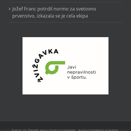
Jožef Franc potrdil normo za svetovno
prvenstvo, izkazala se je cela ekipa
ZVEZA ZA ŠPORT INVALIDOV SLOVENIJE - PARAOLIMPIJSKI KOMITE ,