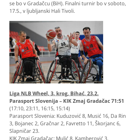
se bo v Gradačcu (BiH). Finalni turnir bo v soboto,
17.5., v ljubljanski Hali Tivoli.
Liga NLB Wheel, 3. krog, Bihać, 23.2.
Parasport Slovenija – KIK Zmaj Gradačac 71:51
(17:10, 23:11, 16:15, 15:14)
Parasport Slovenia: Kuduzović 8, Musić 16, Da Rin
3, Bojanec 2, Gračnar 2, Favretto 11, Škorjanc 6,
Slapničar 23.
KIK Zmaj Gradačac: Mulić 8, Kamberović 3,