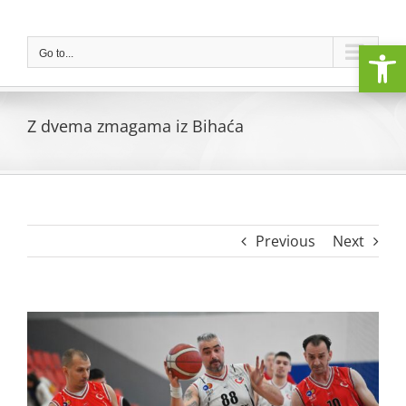
Skip
to
Open
content
Go to...
Z dvema zmagama iz Bihaća
Previous
Next
View
Larger
Image