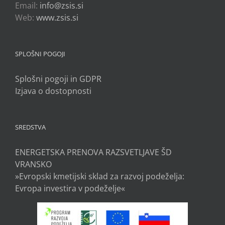
Email:
info@zsis.si
Web:
www.zsis.si
SPLOŠNI POGOJI
Splošni pogoji in GDPR
Izjava o dostopnosti
SREDSTVA
ENERGETSKA PRENOVA RAZSVETLJAVE ŠD
VRANSKO
»Evropski kmetijski sklad za razvoj podeželja:
Evropa investira v podeželje«