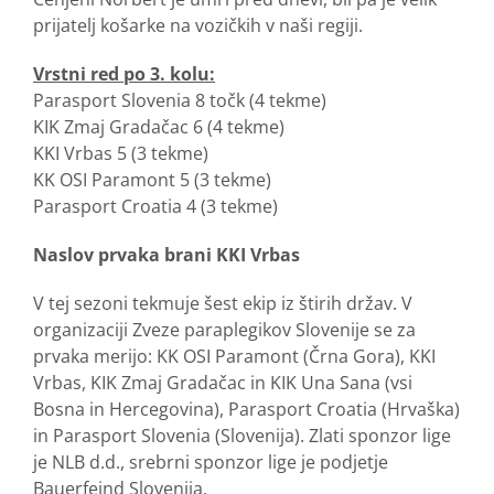
prijatelj košarke na vozičkih v naši regiji.
Vrstni red po 3. kolu:
Parasport Slovenia 8 točk (4 tekme)
KIK Zmaj Gradačac 6 (4 tekme)
KKI Vrbas 5 (3 tekme)
KK OSI Paramont 5 (3 tekme)
Parasport Croatia 4 (3 tekme)
Naslov prvaka brani KKI Vrbas
V tej sezoni tekmuje šest ekip iz štirih držav. V
organizaciji Zveze paraplegikov Slovenije se za
prvaka merijo: KK OSI Paramont (Črna Gora), KKI
Vrbas, KIK Zmaj Gradačac in KIK Una Sana (vsi
Bosna in Hercegovina), Parasport Croatia (Hrvaška)
in Parasport Slovenia (Slovenija). Zlati sponzor lige
je NLB d.d., srebrni sponzor lige je podjetje
Bauerfeind Slovenija.