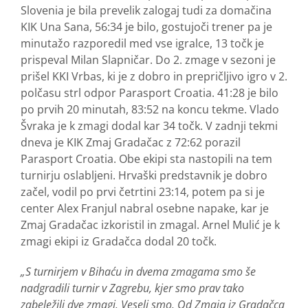
Slovenia je bila prevelik zalogaj tudi za domačina
KIK Una Sana, 56:34 je bilo, gostujoči trener pa je
minutažo razporedil med vse igralce, 13 točk je
prispeval Milan Slapničar. Do 2. zmage v sezoni je
prišel KKI Vrbas, ki je z dobro in prepričljivo igro v 2.
polčasu strl odpor Parasport Croatia. 41:28 je bilo
po prvih 20 minutah, 83:52 na koncu tekme. Vlado
Švraka je k zmagi dodal kar 34 točk. V zadnji tekmi
dneva je KIK Zmaj Gradačac z 72:62 porazil
Parasport Croatia. Obe ekipi sta nastopili na tem
turnirju oslabljeni. Hrvaški predstavnik je dobro
začel, vodil po prvi četrtini 23:14, potem pa si je
center Alex Franjul nabral osebne napake, kar je
Zmaj Gradačac izkoristil in zmagal. Arnel Mulić je k
zmagi ekipi iz Gradačca dodal 20 točk.
„S turnirjem v Bihaću in dvema zmagama smo še
nadgradili turnir v Zagrebu, kjer smo prav tako
zabeležili dve zmagi. Veseli smo. Od Zmaja iz Gradačca