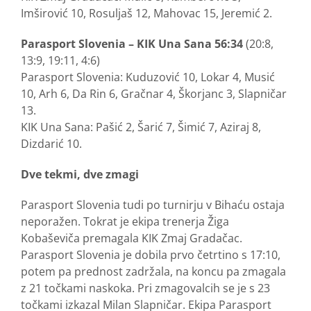
Imširović 10, Rosuljaš 12, Mahovac 15, Jeremić 2.
Parasport Slovenia – KIK Una Sana 56:34
(20:8,
13:9, 19:11, 4:6)
Parasport Slovenia: Kuduzović 10, Lokar 4, Musić
10, Arh 6, Da Rin 6, Gračnar 4, Škorjanc 3, Slapničar
13.
KIK Una Sana: Pašić 2, Šarić 7, Šimić 7, Aziraj 8,
Dizdarić 10.
Dve tekmi, dve zmagi
Parasport Slovenia tudi po turnirju v Bihaću ostaja
neporažen. Tokrat je ekipa trenerja Žiga
Kobaševiča premagala KIK Zmaj Gradačac.
Parasport Slovenia je dobila prvo četrtino s 17:10,
potem pa prednost zadržala, na koncu pa zmagala
z 21 točkami naskoka. Pri zmagovalcih se je s 23
točkami izkazal Milan Slapničar. Ekipa Parasport