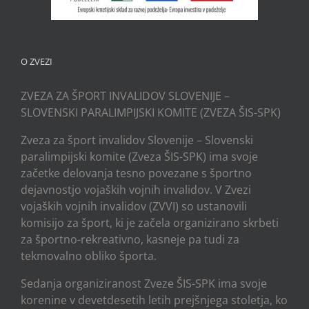
O ZVEZI
ZVEZA ZA ŠPORT INVALIDOV SLOVENIJE –
SLOVENSKI PARALIMPIJSKI KOMITE (ZVEZA ŠIS-SPK)
Zveza za šport invalidov Slovenije – Slovenski
paralimpijski komite (Zveza ŠIS-SPK) ima svoje
začetke delovanja tesno povezane s športno
dejavnostjo vojaških vojnih invalidov. V Zvezi
vojaških vojnih invalidov (ZVVI) so ustanovili
komisijo za šport, ki je začela organizirano skrbeti
za športno-rekreativno, kasneje pa tudi za
tekmovalno obliko športa.
Sedanja organiziranost Zveze ŠIS-SPK ima svoje
korenine v devetdesetih letih prejšnjega stoletja, ko