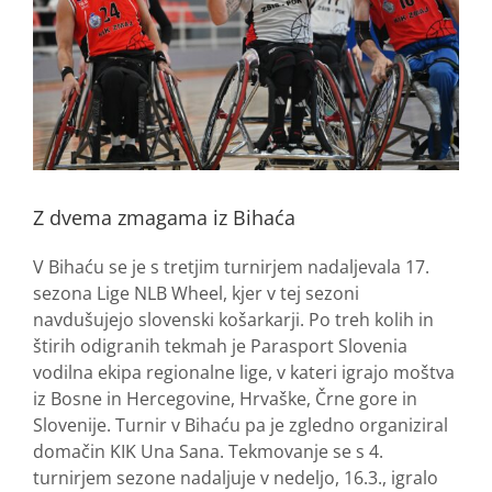
Z dvema zmagama iz Bihaća
V Bihaću se je s tretjim turnirjem nadaljevala 17.
sezona Lige NLB Wheel, kjer v tej sezoni
navdušujejo slovenski košarkarji. Po treh kolih in
štirih odigranih tekmah je Parasport Slovenia
vodilna ekipa regionalne lige, v kateri igrajo moštva
iz Bosne in Hercegovine, Hrvaške, Črne gore in
Slovenije. Turnir v Bihaću pa je zgledno organiziral
domačin KIK Una Sana. Tekmovanje se s 4.
turnirjem sezone nadaljuje v nedeljo, 16.3., igralo