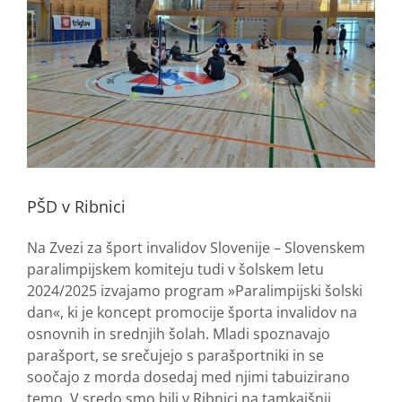
PŠD v Ribnici
Na Zvezi za šport invalidov Slovenije – Slovenskem
paralimpijskem komiteju tudi v šolskem letu
2024/2025 izvajamo program »Paralimpijski šolski
dan«, ki je koncept promocije športa invalidov na
osnovnih in srednjih šolah. Mladi spoznavajo
parašport, se srečujejo s parašportniki in se
soočajo z morda dosedaj med njimi tabuizirano
temo. V sredo smo bili v Ribnici na tamkajšnji