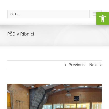
Skip
to
Open
content
Go to...
PŠD v Ribnici
Previous
Next
View
Larger
Image