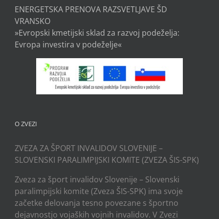
ENERGETSKA PRENOVA RAZSVETLJAVE ŠD
VRANSKO
»Evropski kmetijski sklad za razvoj podeželja:
Evropa investira v podeželje«
O ZVEZI
ZVEZA ZA ŠPORT INVALIDOV SLOVENIJE –
SLOVENSKI PARALIMPIJSKI KOMITE (ZVEZA ŠIS-SPK)
Zveza za šport invalidov Slovenije – Slovenski
paralimpijski komite (Zveza ŠIS-SPK) ima svoje
začetke delovanja tesno povezane s športno
dejavnostjo vojaških vojnih invalidov. V Zvezi