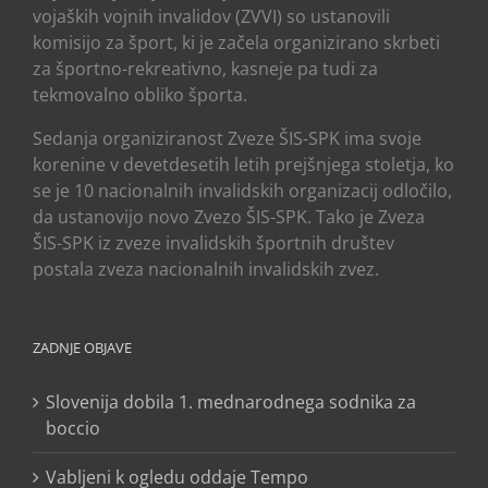
vojaških vojnih invalidov (ZVVI) so ustanovili
komisijo za šport, ki je začela organizirano skrbeti
za športno-rekreativno, kasneje pa tudi za
tekmovalno obliko športa.
Sedanja organiziranost Zveze ŠIS-SPK ima svoje
korenine v devetdesetih letih prejšnjega stoletja, ko
se je 10 nacionalnih invalidskih organizacij odločilo,
da ustanovijo novo Zvezo ŠIS-SPK. Tako je Zveza
ŠIS-SPK iz zveze invalidskih športnih društev
postala zveza nacionalnih invalidskih zvez.
ZADNJE OBJAVE
Slovenija dobila 1. mednarodnega sodnika za
boccio
Vabljeni k ogledu oddaje Tempo