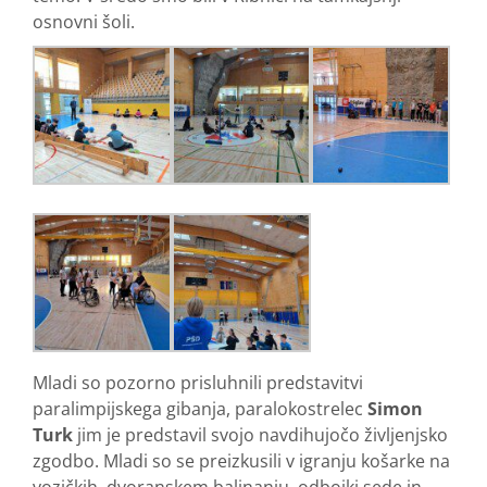
osnovni šoli.
Mladi so pozorno prisluhnili predstavitvi
paralimpijskega gibanja, paralokostrelec
Simon
Turk
jim je predstavil svojo navdihujočo življenjsko
zgodbo. Mladi so se preizkusili v igranju košarke na
vozičkih, dvoranskem balinanju, odbojki sede in