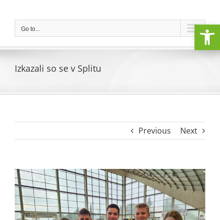
Skip
to
Open
content
Go to...
Izkazali so se v Splitu
Previous
Next
View
Larger
Image