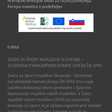
»Evropski kmetijski sklad za razvoj podeželja:
Evropa investira v podeželje«
O ZVEZI
ZVEZA ZA ŠPORT INVALIDOV SLOVENIJE –
SLOVENSKI PARALIMPIJSKI KOMITE (ZVEZA ŠIS-SPK)
Zveza za šport invalidov Slovenije – Slovenski
paralimpijski komite (Zveza ŠIS-SPK) ima svoje
začetke delovanja tesno povezane s športno
dejavnostjo vojaških vojnih invalidov. V Zvezi
vojaških vojnih invalidov (ZVVI) so ustanovili
komisijo za šport, ki je začela organizirano skrbeti
za športno-rekreativno, kasneje pa tudi za