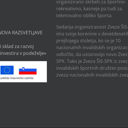
organizirano skrbeti za športno-
rekreativno, kasneje pa tudi za
tekmovalno obliko športa.
Sedanja organiziranost Zveze ŠIS
NOVA RAZSVETLJAVE
ima svoje korenine v devetdesetih
prejšnjega stoletja, ko se je 10
i sklad za razvoj
nacionalnih invalidskih organizaci
investira v podeželje«
odločilo, da ustanovijo novo Zvez
SPK. Tako je Zveza ŠIS-SPK iz zve
invalidskih športnih društev post
zveza nacionalnih invalidskih zvez