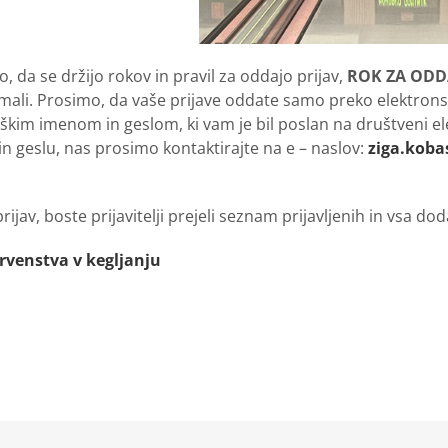
o, da se držijo rokov in pravil za oddajo prijav,
ROK ZA ODDAJ
mali. Prosimo, da vaše prijave oddate samo preko elektronsk
iškim imenom in geslom, ki vam je bil poslan na društveni ele
 geslu, nas prosimo kontaktirajte na e – naslov:
ziga.koba
rijav, boste prijavitelji prejeli seznam prijavljenih in vsa 
prvenstva v kegljanju