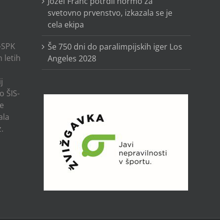
Jožef Franc potrdil normo za
svetovno prvenstvo, izkazala se je
cela ekipa
-SPK
Še 750 dni do paralimpijskih iger Los
 letih
Angeles 2028
j
o ŠIS-
ze
ala
.