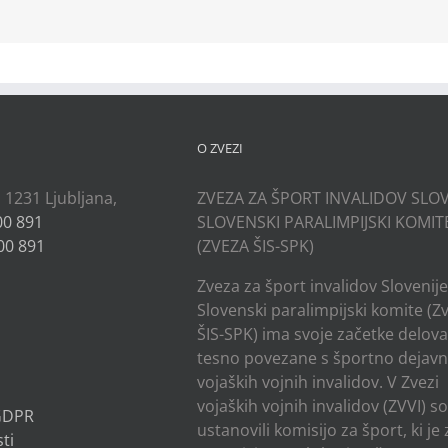
kedIn
O ZVEZI
, 1231 Ljubljana,
ZVEZA ZA ŠPORT INVALIDOV SLOV
00 891
SLOVENSKI PARALIMPIJSKI KOMIT
00 891
(ZVEZA ŠIS-SPK)
Zveza za šport invalidov Slovenije
Slovenski paralimpijski komite (Z
ŠIS-SPK) ima svoje začetke delov
tesno povezane s športno dejavn
vojaških vojnih invalidov. V Zvezi
vojaških vojnih invalidov (ZVVI) s
 GDPR
ustanovili komisijo za šport, ki je
ti