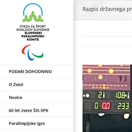
Skip
Razpis državnega pr
to
content
View
PODARI DOHODNINO
Larger
Image
O Zvezi
Novice
60 let zveze ŠIS-SPK
Paralimpijske igre