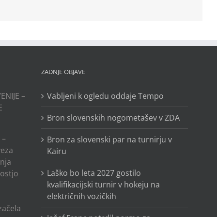
ZADNJE OBJAVE
ENIJE –
Vabljeni k ogledu oddaje Tempo
E
Bron slovenskih nogometašev v ZDA
 –
Bron za slovenski par na turnirju v
veza
Kairu
anja
Laško bo leta 2027 gostilo
ostjo
kvalifikacijski turnir v hokeju na
električnih vozičkih
o
 začela