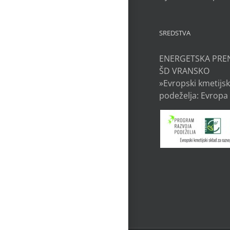
SREDSTVA
ENERGETSKA PRE
ŠD VRANSKO
»Evropski kmetijsk
podeželja: Evropa 