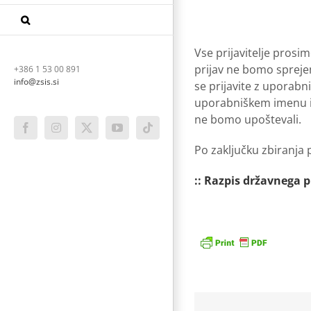
Vse prijavitelje prosim
prijav ne bomo spreje
+386 1 53 00 891
info@zsis.si
se prijavite z uporabn
uporabniškem imenu in
ne bomo upoštevali.
Facebook
Instagram
X
YouTube
Tiktok
Po zaključku zbiranja p
:: Razpis državnega 