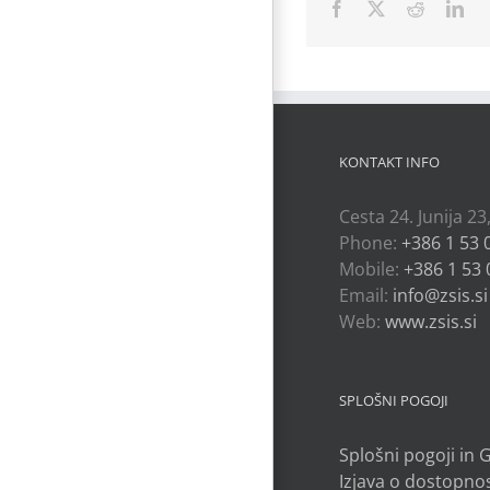
Facebook
X
Reddit
Lin
KONTAKT INFO
Cesta 24. Junija 23
Phone:
+386 1 53 
Mobile:
+386 1 53 
Email:
info@zsis.si
Web:
www.zsis.si
SPLOŠNI POGOJI
Splošni pogoji in
Izjava o dostopnos