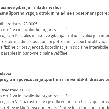
 osnove gibanja – mladi invalidi
sna športna vzgoja otrok in mladine s posebnimi potreb
ih sredstev: 25.000€.
 društva in invalidske organizacije: 4.
Program Paraples in osnove gibanja – mladi invalidi je name
otrok ter mladine s posebnimi potrebami v športne aktivnos
ve fizične pripravljenosti, koordinacije in socialne interakcij
paraples in osnovne gibalne veščine.
elstva
 programi povezovanja športnih in invalidskih društev te
 sredstev: 3.800€.
 društva in invalidske organizacije: 3.
rogram Več parastrelstva je odličen pristop k razvoju parast
strelcev je ključnega pomena za širitev tega športnega podr