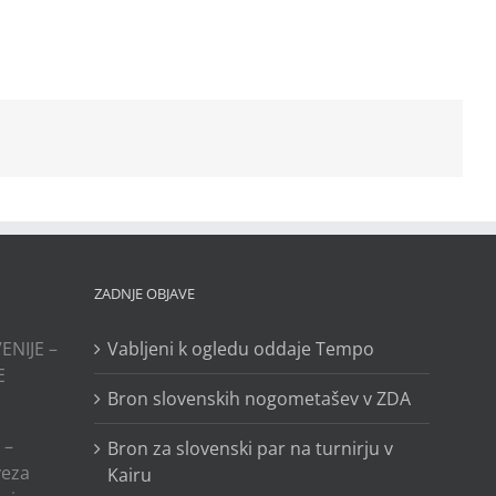
ZADNJE OBJAVE
ENIJE –
Vabljeni k ogledu oddaje Tempo
E
Bron slovenskih nogometašev v ZDA
 –
Bron za slovenski par na turnirju v
veza
Kairu