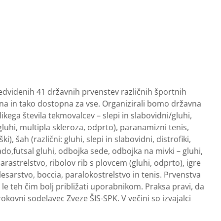
redvidenih 41 državnih prvenstev različnih športnih
ena in tako dostopna za vse. Organizirali bomo državna
ikega števila tekmovalcev – slepi in slabovidni/gluhi,
(gluhi, multipla skleroza, odprto), paranamizni tenis,
, šah (različni: gluhi, slepi in slabovidni, distrofiki,
do,futsal gluhi, odbojka sede, odbojka na mivki – gluhi,
arastrelstvo, ribolov rib s plovcem (gluhi, odprto), igre
esarstvo, boccia, paralokostrelstvo in tenis. Prvenstva
le teh čim bolj približati uporabnikom. Praksa pravi, da
kovni sodelavec Zveze ŠIS-SPK. V večini so izvajalci