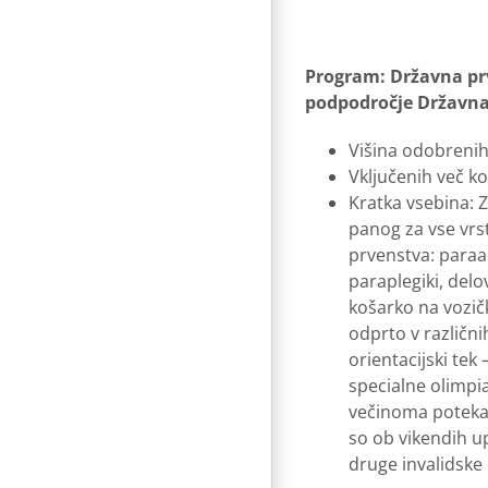
Program: Državna pr
podpodročje Državna 
Višina odobrenih
Vključenih več ko
Kratka vsebina: Z
panog za vse vrs
prvenstva: paraal
paraplegiki, delo
košarko na vozički
odprto v različni
orientacijski tek
specialne olimpia
večinoma potekajo
so ob vikendih up
druge invalidske 