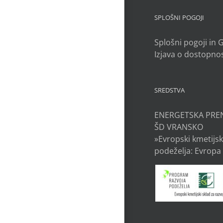
SPLOŠNI POGOJI
Splošni pogoji in
Izjava o dostopnos
SREDSTVA
ENERGETSKA PRE
ŠD VRANSKO
»Evropski kmetijsk
podeželja: Evropa 