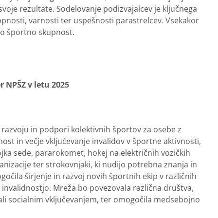
svoje rezultate. Sodelovanje podizvajalcev je ključnega
opnosti, varnosti ter uspešnosti parastrelcev. Vsekakor
 to športno skupnost.
r NPŠZ v letu 2025
azvoju in podpori kolektivnih športov za osebe z
ost in večje vključevanje invalidov v športne aktivnosti,
jka sede, pararokomet, hokej na električnih vozičkih
ganizacije ter strokovnjaki, ki nudijo potrebna znanja in
la širjenje in razvoj novih športnih ekip v različnih
z invalidnostjo. Mreža bo povezovala različna društva,
om ali socialnim vključevanjem, ter omogočila medsebojno