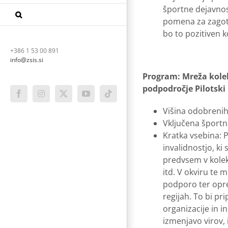
športne dejavnost
pomena za zagotav
bo to pozitiven k
+386 1 53 00 891
info@zsis.si
Program: Mreža kole
podpodročje Pilotski
Facebook
Instagram
X
YouTube
Tiktok
Višina odobrenih
Vključena športna
Kratka vsebina: 
invalidnostjo, ki
predvsem v kolek
itd. V okviru te m
podporo ter opre
regijah. To bi pr
organizacije in i
izmenjavo virov, 