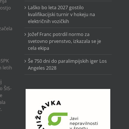
anja
Laško bo leta 2027 gostilo
ostjo
kvalifikacijski turnir v hokeju na
električnih vozičkih
o
 začela
Jožef Franc potrdil normo za
svetovno prvenstvo, izkazala se je
cela ekipa
-SPK
Še 750 dni do paralimpijskih iger Los
 letih
Angeles 2028
j
o ŠIS-
ze
ala
.