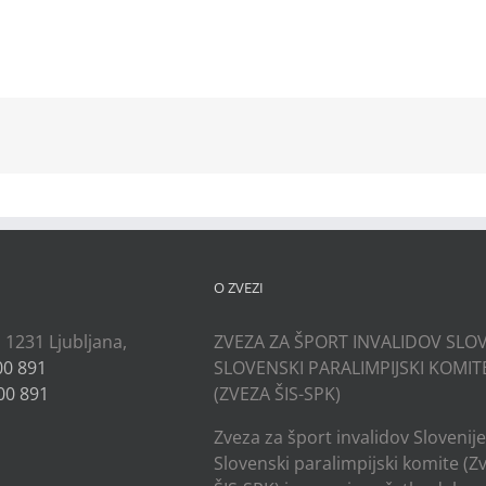
kedIn
O ZVEZI
, 1231 Ljubljana,
ZVEZA ZA ŠPORT INVALIDOV SLOV
00 891
SLOVENSKI PARALIMPIJSKI KOMIT
00 891
(ZVEZA ŠIS-SPK)
Zveza za šport invalidov Slovenije
Slovenski paralimpijski komite (Z