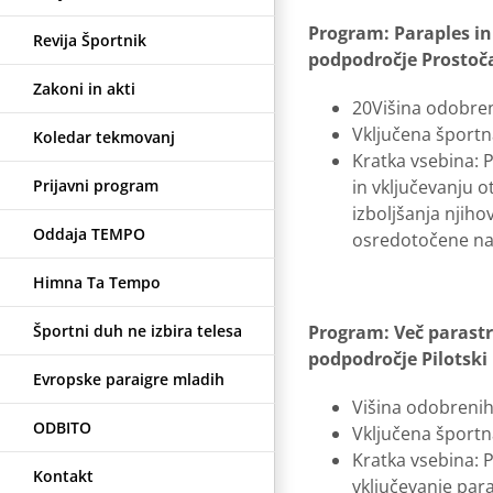
Program: Paraples in
Revija Športnik
podpodročje Prostoča
Zakoni in akti
20Višina odobren
Vključena športna
Koledar tekmovanj
Kratka vsebina: 
Prijavni program
in vključevanju 
izboljšanja njiho
Oddaja TEMPO
osredotočene na 
Himna Ta Tempo
Športni duh ne izbira telesa
Program: Več parastr
podpodročje Pilotski
Evropske paraigre mladih
Višina odobrenih
ODBITO
Vključena športna
Kratka vsebina: P
Kontakt
vključevanje para