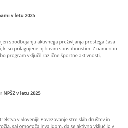
ami v letu 2025
njen spodbujanju aktivnega preživljanja prostega časa
ti, ki so prilagojene njihovim sposobnostim. Z namenom
e bo program vključil različne športne aktivnosti,
r NPŠZ v letu 2025
relstva v Sloveniji! Povezovanje strelskih društev in
očja, saj omogoča invalidom, da se aktivno vključijo v