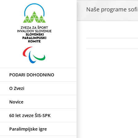
Skip
Naše programe sofin
to
content
View
PODARI DOHODNINO
Larger
Image
O Zvezi
Novice
60 let zveze ŠIS-SPK
Paralimpijske igre