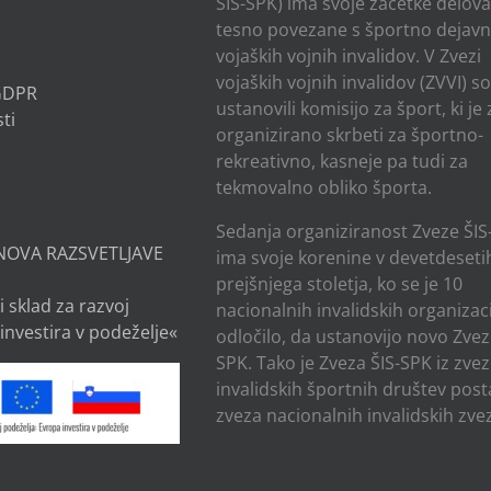
ŠIS-SPK) ima svoje začetke delov
tesno povezane s športno dejavn
vojaških vojnih invalidov. V Zvezi
vojaških vojnih invalidov (ZVVI) s
 GDPR
ustanovili komisijo za šport, ki je
ti
organizirano skrbeti za športno-
rekreativno, kasneje pa tudi za
tekmovalno obliko športa.
Sedanja organiziranost Zveze ŠIS
NOVA RAZSVETLJAVE
ima svoje korenine v devetdesetih
prejšnjega stoletja, ko se je 10
i sklad za razvoj
nacionalnih invalidskih organizaci
investira v podeželje«
odločilo, da ustanovijo novo Zvez
SPK. Tako je Zveza ŠIS-SPK iz zve
invalidskih športnih društev post
zveza nacionalnih invalidskih zvez