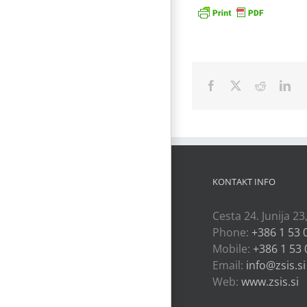
Facebook
X
Reddit
Lin
KONTAKT INFO
Cesta 24. Junija 23
Phone:
+386 1 53 
Mobile:
+386 1 53 
Email:
info@zsis.si
Web:
www.zsis.si