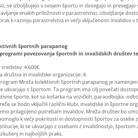
i, se izboljšujejo v svojem športu in dosegajo in presegajo 
ljanje enakih priložnosti v parastrelstvu, izboljšanje dost
orak k razvoju parastrelstva in večji vključenosti invalidov v
ktivnih športnih parapanog
 programi povezovanja športnih in invalidskih društev te
 sredstev: 4.600€.
 društva in invalidske organizacije: 4.
Program Mreža kolektivnih športnih parapanog je namenjen r
 se ukvarjajo s športom. Ta program ima cilj povečati dostopn
tivne športe, kot so košarka na vozičkih, paraodbojka -odbo
reže se bodo vključili različni klubi, invalidske in športne or
mo prilagojeno potrebam invalidov. Mreža društev bo omogoči
ipomoglo k večji pokritosti in dostopnosti športov za osebe 
nstitucije, ki se ukvarjajo z osebami z invalidnostjo, šport
izkušenj in najboljših praks.