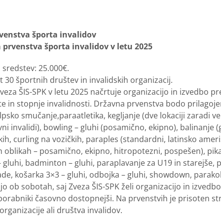
venstva športa invalidov
prvenstva športa invalidov v letu 2025
 sredstev: 25.000€.
t 30 športnih društev in invalidskih organizacij.
veza ŠIS-SPK v letu 2025 načrtuje organizacijo in izvedbo p
te in stopnje invalidnosti. Državna prvenstva bodo prilagoj
psko smučanje,paraatletika, kegljanje (dve lokaciji zaradi vel
vni invalidi), bowling – gluhi (posamično, ekipno), balinanje 
h, curling na vozičkih, paraples (standardni, latinsko ameriški)
h oblikah – posamično, ekipno, hitropotezni, pospešen), pika
 – gluhi, badminton – gluhi, paraplavanje za U19 in starejše, p
de, košarka 3×3 – gluhi, odbojka – gluhi, showdown, parakol
 ob sobotah, saj Zveza ŠIS-SPK želi organizacijo in izvedbo 
orabniki časovno dostopnejši. Na prvenstvih je prisoten stro
organizacije ali društva invalidov.