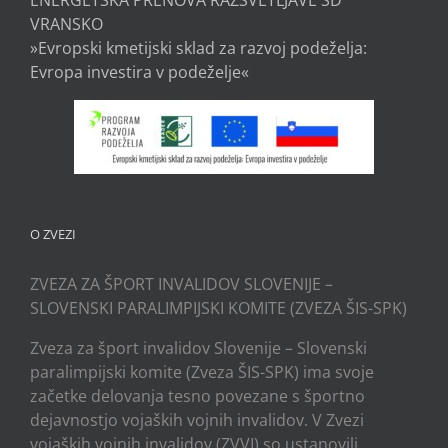
VRANSKO
»Evropski kmetijski sklad za razvoj podeželja:
Evropa investira v podeželje«
O ZVEZI
ZVEZA ZA ŠPORT INVALIDOV SLOVENIJE –
SLOVENSKI PARALIMPIJSKI KOMITE (ZVEZA ŠIS-SPK)
Zveza za šport invalidov Slovenije – Slovenski
paralimpijski komite (Zveza ŠIS-SPK) ima svoje
začetke delovanja tesno povezane s športno
dejavnostjo vojaških vojnih invalidov. V Zvezi
vojaških vojnih invalidov (ZVVI) so ustanovili