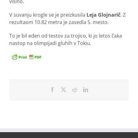
višino.
V suvanju krogle se je preizkusila
Leja Glojnarič
. Z
rezultaom 10.82 metra je zasedla 5. mesto.
To je bil eden od testov za trojico, ki jo letos čaka
nastop na olimpijadi gluhih v Tokiu.
Facebook
X
Reddit
LinkedIn