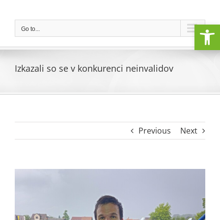
Skip
to
Open
content
Go to...
Izkazali so se v konkurenci neinvalidov
Previous
Next
View
Larger
Image