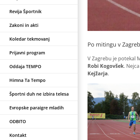
Revija Športnik
Zakoni in akti
Koledar tekmovanj
Po mitingu v Zagre
Prijavni program
V Zagrebu je potekal M
Robi Kogovšek
. Nejca
Oddaja TEMPO
Kejžarja
.
Himna Ta Tempo
Športni duh ne izbira telesa
Evropske paraigre mladih
ODBITO
Kontakt