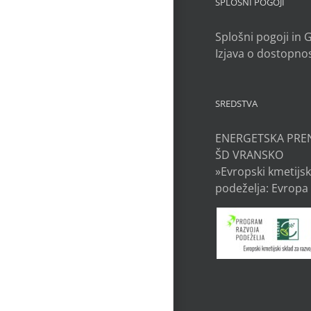
SPLOŠNI POGOJI
Splošni pogoji in
Izjava o dostopnos
SREDSTVA
ENERGETSKA PRE
ŠD VRANSKO
»Evropski kmetijsk
podeželja: Evropa 