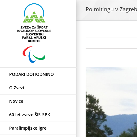
Skip
Po mitingu v Zagre
to
content
View
PODARI DOHODNINO
Larger
Image
O Zvezi
Novice
60 let zveze ŠIS-SPK
Paralimpijske igre