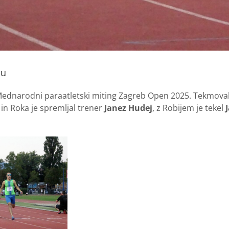
bu
ednarodni paraatletski miting Zagreb Open 2025. Tekmovali s
 in Roka je spremljal trener
Janez Hudej
, z Robijem je tekel
J