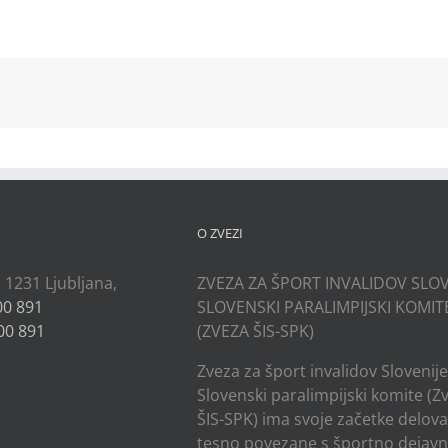
kedIn
O ZVEZI
, 1231 Ljubljana,
ZVEZA ZA ŠPORT INVALIDOV SLOV
00 891
SLOVENSKI PARALIMPIJSKI KOMIT
00 891
(ZVEZA ŠIS-SPK)
Zveza za šport invalidov Slovenije
Slovenski paralimpijski komite (Z
ŠIS-SPK) ima svoje začetke delov
tesno povezane s športno dejavn