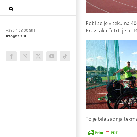
Robi se je v teku na 4
Prav tako četrti je bil 
+386 1 53 00 891
info@zsis.si
Facebook
Instagram
X
YouTube
Tiktok
To je bila zadnja tek