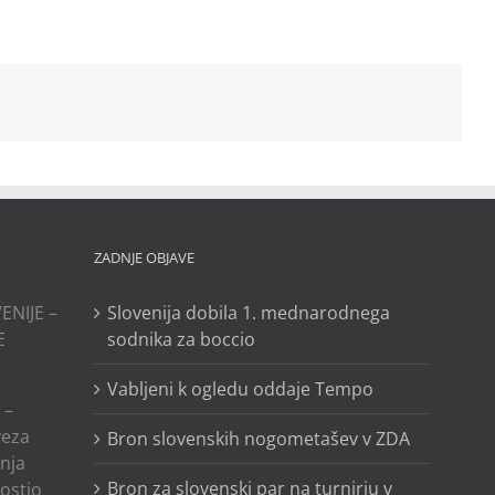
ZADNJE OBJAVE
ENIJE –
Slovenija dobila 1. mednarodnega
E
sodnika za boccio
Vabljeni k ogledu oddaje Tempo
 –
veza
Bron slovenskih nogometašev v ZDA
anja
Bron za slovenski par na turnirju v
ostjo