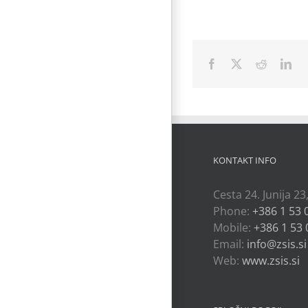
Facebook
X
Reddit
Lin
KONTAKT INFO
Cesta 24. Junija 23
Phone:
+386 1 53 
Mobile:
+386 1 53 
Email:
info@zsis.si
Web:
www.zsis.si