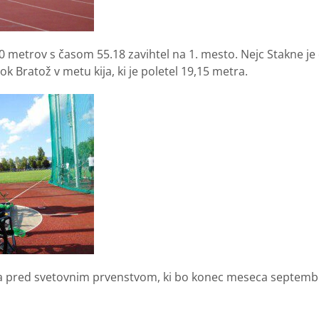
00 metrov s časom 55.18 zavihtel na 1. mesto. Nejc Stakne je d
Rok Bratož v metu kija, ki je poletel 19,15 metra.
ma pred svetovnim prvenstvom, ki bo konec meseca septembra