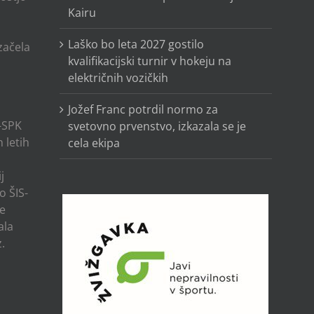
Kairu
o
Laško bo leta 2027 gostilo
 začela
kvalifikacijski turnir v hokeju na
električnih vozičkih
Jožef Franc potrdil normo za
-SPK
svetovno prvenstvo, izkazala se je
 letih
cela ekipa
j
o ŠIS-
ze
ala
.