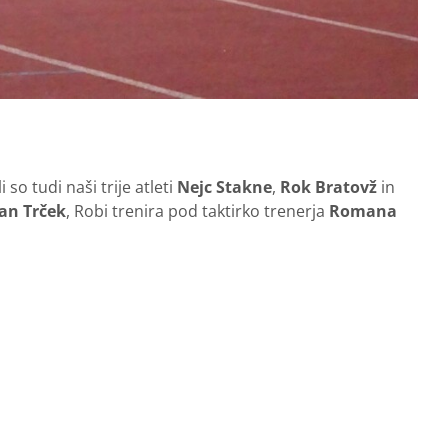
o tudi naši trije atleti
Nejc Stakne
,
Rok Bratovž
in
an Trček
, Robi trenira pod taktirko trenerja
Romana