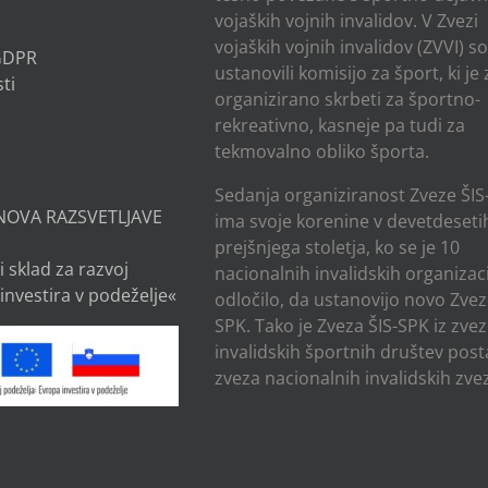
vojaških vojnih invalidov. V Zvezi
vojaških vojnih invalidov (ZVVI) s
 GDPR
ustanovili komisijo za šport, ki je
ti
organizirano skrbeti za športno-
rekreativno, kasneje pa tudi za
tekmovalno obliko športa.
Sedanja organiziranost Zveze ŠIS
NOVA RAZSVETLJAVE
ima svoje korenine v devetdesetih
prejšnjega stoletja, ko se je 10
i sklad za razvoj
nacionalnih invalidskih organizaci
investira v podeželje«
odločilo, da ustanovijo novo Zvez
SPK. Tako je Zveza ŠIS-SPK iz zve
invalidskih športnih društev post
zveza nacionalnih invalidskih zvez