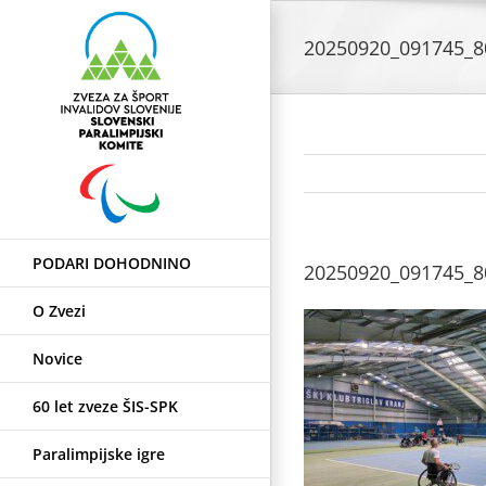
Skip
to
20250920_091745_8
content
PODARI DOHODNINO
20250920_091745_8
O Zvezi
Novice
60 let zveze ŠIS-SPK
Paralimpijske igre