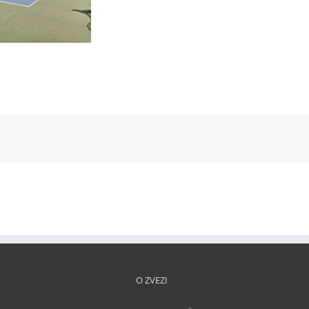
kedIn
O ZVEZI