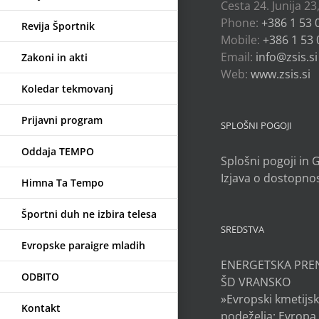
Cesta 24. Junija 23
Phone:
+386 1 53 
Revija Športnik
Mobile:
+386 1 53 
Email:
info@zsis.si
Zakoni in akti
Web:
www.zsis.si
Koledar tekmovanj
Prijavni program
SPLOŠNI POGOJI
Oddaja TEMPO
Splošni pogoji in
Izjava o dostopnos
Himna Ta Tempo
Športni duh ne izbira telesa
SREDSTVA
Evropske paraigre mladih
ENERGETSKA PRE
ODBITO
ŠD VRANSKO
»Evropski kmetijsk
Kontakt
podeželja: Evropa 