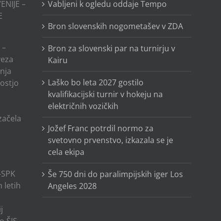
ENIJE –
Vabljeni k ogledu oddaje Tempo
E
Bron slovenskih nogometašev v ZDA
 –
Bron za slovenski par na turnirju v
veza
Kairu
anja
Laško bo leta 2027 gostilo
ostjo
kvalifikacijski turnir v hokeju na
električnih vozičkih
o
 začela
Jožef Franc potrdil normo za
svetovno prvenstvo, izkazala se je
cela ekipa
-SPK
Še 750 dni do paralimpijskih iger Los
 letih
Angeles 2028
j