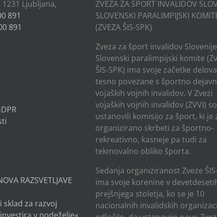
, 1231 Ljubljana,
ZVEZA ZA ŠPORT INVALIDOV SLOV
00 891
SLOVENSKI PARALIMPIJSKI KOMIT
00 891
(ZVEZA ŠIS-SPK)
Zveza za šport invalidov Slovenije
Slovenski paralimpijski komite (Z
ŠIS-SPK) ima svoje začetke delov
tesno povezane s športno dejavn
vojaških vojnih invalidov. V Zvezi
vojaških vojnih invalidov (ZVVI) s
 GDPR
ustanovili komisijo za šport, ki je
ti
organizirano skrbeti za športno-
rekreativno, kasneje pa tudi za
tekmovalno obliko športa.
Sedanja organiziranost Zveze ŠIS
NOVA RAZSVETLJAVE
ima svoje korenine v devetdesetih
prejšnjega stoletja, ko se je 10
i sklad za razvoj
nacionalnih invalidskih organizaci
investira v podeželje«