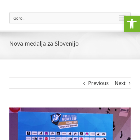
Skip
to
Open
content
Go to...
Nova medalja za Slovenijo
Previous
Next
View
Larger
Image