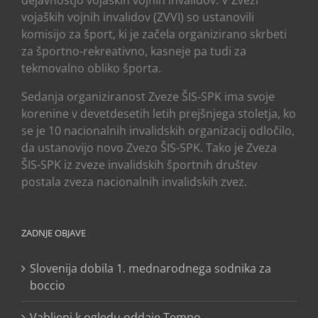
dejavnostjo vojaških vojnih invalidov. V Zvezi
vojaških vojnih invalidov (ZVVI) so ustanovili
komisijo za šport, ki je začela organizirano skrbeti
za športno-rekreativno, kasneje pa tudi za
tekmovalno obliko športa.
Sedanja organiziranost Zveze ŠIS-SPK ima svoje
korenine v devetdesetih letih prejšnjega stoletja, ko
se je 10 nacionalnih invalidskih organizacij odločilo,
da ustanovijo novo Zvezo ŠIS-SPK. Tako je Zveza
ŠIS-SPK iz zveze invalidskih športnih društev
postala zveza nacionalnih invalidskih zvez.
ZADNJE OBJAVE
Slovenija dobila 1. mednarodnega sodnika za
boccio
Vabljeni k ogledu oddaje Tempo