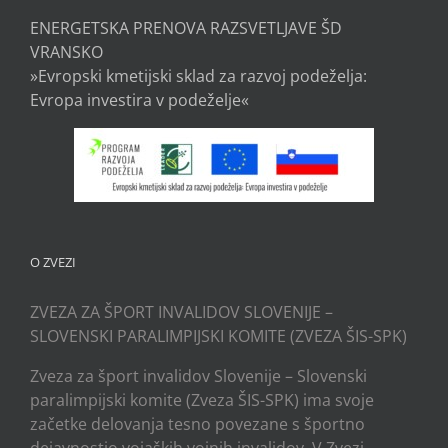
ENERGETSKA PRENOVA RAZSVETLJAVE ŠD
VRANSKO
»Evropski kmetijski sklad za razvoj podeželja:
Evropa investira v podeželje«
O ZVEZI
ZVEZA ZA ŠPORT INVALIDOV SLOVENIJE –
SLOVENSKI PARALIMPIJSKI KOMITE (ZVEZA ŠIS-SPK)
Zveza za šport invalidov Slovenije – Slovenski
paralimpijski komite (Zveza ŠIS-SPK) ima svoje
začetke delovanja tesno povezane s športno