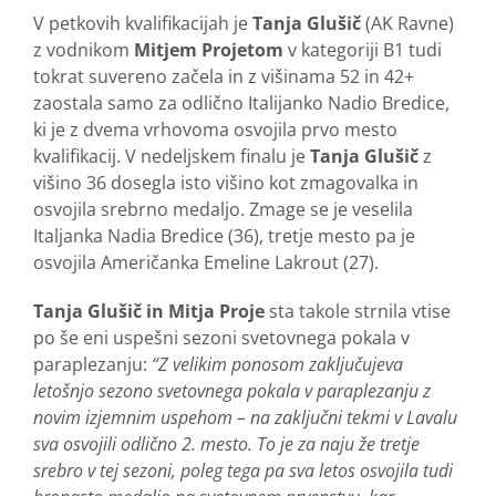
V petkovih kvalifikacijah je
Tanja Glušič
(AK Ravne)
z vodnikom
Mitjem Projetom
v kategoriji B1 tudi
tokrat suvereno začela in z višinama 52 in 42+
zaostala samo za odlično Italijanko Nadio Bredice,
ki je z dvema vrhovoma osvojila prvo mesto
kvalifikacij. V nedeljskem finalu je
Tanja Glušič
z
višino 36 dosegla isto višino kot zmagovalka in
osvojila srebrno medaljo. Zmage se je veselila
Italjanka Nadia Bredice (36), tretje mesto pa je
osvojila Američanka Emeline Lakrout (27).
Tanja Glušič in Mitja Proje
sta takole strnila vtise
po še eni uspešni sezoni svetovnega pokala v
paraplezanju:
“Z velikim ponosom zaključujeva
letošnjo sezono svetovnega pokala v para­plezanju z
novim izjemnim uspehom – na zaključni tekmi v Lavalu
sva osvojili odlično 2. mesto. To je za naju že tretje
srebro v tej sezoni, poleg tega pa sva letos osvojila tudi