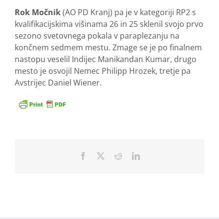
Rok Močnik
(AO PD Kranj) pa je v kategoriji RP2 s
kvalifikacijskima višinama 26 in 25 sklenil svojo prvo
sezono svetovnega pokala v paraplezanju na
končnem sedmem mestu. Zmage se je po finalnem
nastopu veselil Indijec Manikandan Kumar, drugo
mesto je osvojil Nemec Philipp Hrozek, tretje pa
Avstrijec Daniel Wiener.
Facebook
X
Reddit
LinkedIn