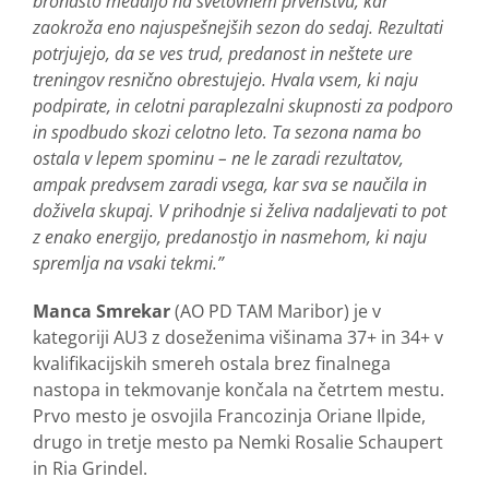
bronasto medaljo na svetovnem prvenstvu, kar
zaokroža eno najuspešnejših sezon do sedaj. Rezultati
potrjujejo, da se ves trud, predanost in neštete ure
treningov resnično obrestujejo. Hvala vsem, ki naju
podpirate, in celotni paraplezalni skupnosti za podporo
in spodbudo skozi celotno leto. Ta sezona nama bo
ostala v lepem spominu – ne le zaradi rezultatov,
ampak predvsem zaradi vsega, kar sva se naučila in
doživela skupaj. V prihodnje si želiva nadaljevati to pot
z enako energijo, predanostjo in nasmehom, ki naju
spremlja na vsaki tekmi.”
Manca Smrekar
(AO PD TAM Maribor) je v
kategoriji AU3 z doseženima višinama 37+ in 34+ v
kvalifikacijskih smereh ostala brez finalnega
nastopa in tekmovanje končala na četrtem mestu.
Prvo mesto je osvojila Francozinja Oriane Ilpide,
drugo in tretje mesto pa Nemki Rosalie Schaupert
in Ria Grindel.