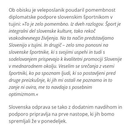
Ob obisku je veleposlanik poudaril pomembnost
diplomatske podpore slovenskim športnikom v
tujini:
»To je zelo pomembno. Iz dveh razlogov. Šport je
integralni del slovenske kulture, tako rekoč
vsakodnevnega življenja. Na ta način predstavljamo
Slovenijo v tujini. In drugič – zelo smo ponosni na
slovenske športnike, ki s svojimi uspehi in tudi s
sodelovanjem prispevajo k kvalitetni promociji Slovenije
v mednarodnem okolju. Veselim se srečanja z vsemi
športniki, ko pa spoznam ljudi, ki so postavljeni pred
druge preizkušnje, ki jih mi ostali ne poznamo in to
zanje ni ovira, me to navdaja s posebnim
optimizmom.«
Slovenska odprava se tako z dodatnim navdihom in
podporo pripravlja na prve nastope, ki jih bomo
spremljali že v ponedeljek.