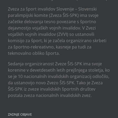
Zveza za šport invalidov Slovenije – Slovenski
paralimpijski komite (Zveza ŠIS-SPK) ima svoje
začetke delovanja tesno povezane s športno
dejavnostjo vojaških vojnih invalidov. V Zvezi
vojaških vojnih invalidov (ZVVI) so ustanovili
komisijo za šport, ki je začela organizirano skrbeti
za športno-rekreativno, kasneje pa tudi za
tekmovalno obliko športa.
Sedanja organiziranost Zveze ŠIS-SPK ima svoje
korenine v devetdesetih letih prejšnjega stoletja, ko
se je 10 nacionalnih invalidskih organizacij odločilo,
da ustanovijo novo Zvezo ŠIS-SPK. Tako je Zveza
ŠIS-SPK iz zveze invalidskih športnih društev
postala zveza nacionalnih invalidskih zvez.
ZADNJE OBJAVE