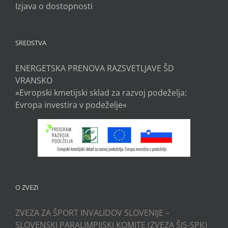
Izjava o dostopnosti
SREDSTVA
ENERGETSKA PRENOVA RAZSVETLJAVE ŠD
VRANSKO
»Evropski kmetijski sklad za razvoj podeželja:
Evropa investira v podeželje«
O ZVEZI
ZVEZA ZA ŠPORT INVALIDOV SLOVENIJE –
SLOVENSKI PARALIMPIJSKI KOMITE (ZVEZA ŠIS-SPK)