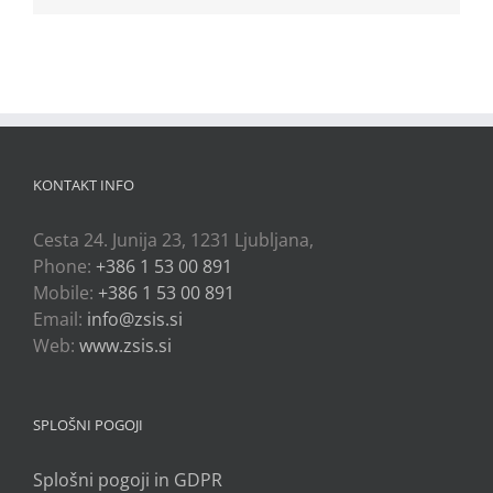
KONTAKT INFO
Cesta 24. Junija 23, 1231 Ljubljana,
Phone:
+386 1 53 00 891
Mobile:
+386 1 53 00 891
Email:
info@zsis.si
Web:
www.zsis.si
SPLOŠNI POGOJI
Splošni pogoji in GDPR