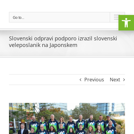
Skip
to
Open
content
Go to...
Slovenski odpravi podporo izrazil slovenski
veleposlanik na Japonskem
Previous
Next
View
Larger
Image