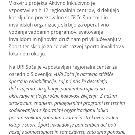
V okviru projekta Aktivno Inkluzivno je
vzpostavljenih 12 regionalnih centrov, ki delujejo
kot ključno povezovalno stičišče športnih in
invalidskih organizacij, skrbijo za operativno
vodenje vadbenih programov, svetovanje
invalidom in njihovim družinam pri vključevanju v
šport ter skrbijo za celovit razvoj športa invalidov v
lokalnem okolju.
Na URI Soča je vzpostavljen regionalni center za
osrednjo Slovenijo:
»
URI Soča je naravno stičišče
športa in rehabilitacije, saj pri nas že desetletja
dokazujemo, da gibanje pomembno vpliva na
okrevanje in dolgoročno kakovost življenja. Z našim
strokovnim znanjem, prilagojenimi programi ter tesnim
sodelovanjem s športnimi organizacijami lahko
posameznikom ponudimo varen in strokovno voden
vstop v šport. Šport invalidov je pomemben del poti
nazaj v samostojnost in samozavest, zato smo ponosni,