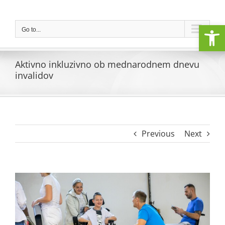
Skip
to
Open
content
Go to...
Aktivno inkluzivno ob mednarodnem dnevu
invalidov
Previous
Next
View
Larger
Image