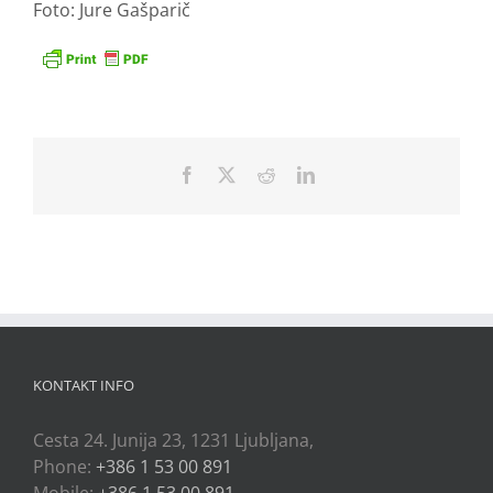
Foto: Jure Gašparič
Facebook
X
Reddit
LinkedIn
KONTAKT INFO
Cesta 24. Junija 23, 1231 Ljubljana,
Phone:
+386 1 53 00 891