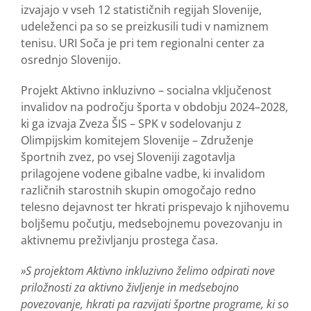
izvajajo v vseh 12 statističnih regijah Slovenije,
udeleženci pa so se preizkusili tudi v namiznem
tenisu. URI Soča je pri tem regionalni center za
osrednjo Slovenijo.
Projekt Aktivno inkluzivno – socialna vključenost
invalidov na področju športa v obdobju 2024–2028,
ki ga izvaja Zveza ŠIS – SPK v sodelovanju z
Olimpijskim komitejem Slovenije – Združenje
športnih zvez, po vsej Sloveniji zagotavlja
prilagojene vodene gibalne vadbe, ki invalidom
različnih starostnih skupin omogočajo redno
telesno dejavnost ter hkrati prispevajo k njihovemu
boljšemu počutju, medsebojnemu povezovanju in
aktivnemu preživljanju prostega časa.
»S projektom Aktivno inkluzivno želimo odpirati nove
priložnosti za aktivno življenje in medsebojno
povezovanje, hkrati pa razvijati športne programe, ki so