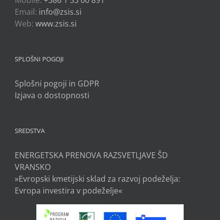
Mobile:
+386 1 53 00 891
Email:
info@zsis.si
Web:
www.zsis.si
SPLOŠNI POGOJI
Splošni pogoji in GDPR
Izjava o dostopnosti
SREDSTVA
ENERGETSKA PRENOVA RAZSVETLJAVE ŠD
VRANSKO
»Evropski kmetijski sklad za razvoj podeželja:
Evropa investira v podeželje«