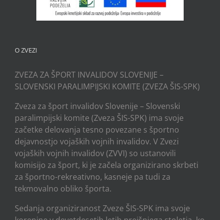
O ZVEZI
ZVEZA ZA ŠPORT INVALIDOV SLOVENIJE –
SLOVENSKI PARALIMPIJSKI KOMITE (ZVEZA ŠIS-SPK)
Zveza za šport invalidov Slovenije – Slovenski
paralimpijski komite (Zveza ŠIS-SPK) ima svoje
začetke delovanja tesno povezane s športno
dejavnostjo vojaških vojnih invalidov. V Zvezi
vojaških vojnih invalidov (ZVVI) so ustanovili
komisijo za šport, ki je začela organizirano skrbeti
za športno-rekreativno, kasneje pa tudi za
tekmovalno obliko športa.
Sedanja organiziranost Zveze ŠIS-SPK ima svoje