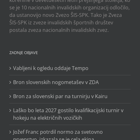
korenine v devetdesetih letih prejšnjega stoletja, ko
se je 10 nacionalnih invalidskih organizacij odločilo,
da ustanovijo novo Zvezo ŠIS-SPK. Tako je Zveza
ŠIS-SPK iz zveze invalidskih športnih društev
postala zveza nacionalnih invalidskih zvez.
ZADNJE OBJAVE
Vabljeni k ogledu oddaje Tempo
Bron slovenskih nogometašev v ZDA
Bron za slovenski par na turnirju v Kairu
Laško bo leta 2027 gostilo kvalifikacijski turnir v
hokeju na električnih vozičkih
Jožef Franc potrdil normo za svetovno
prvenstvo, izkazala se je cela ekipa