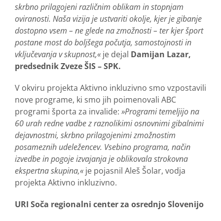
skrbno prilagojeni različnim oblikam in stopnjam
oviranosti. Naša vizija je ustvariti okolje, kjer je gibanje
dostopno vsem – ne glede na zmožnosti – ter kjer šport
postane most do boljšega počutja, samostojnosti in
vključevanja v skupnost,«
je dejal
Damijan Lazar,
predsednik Zveze ŠIS – SPK.
V okviru projekta Aktivno inkluzivno smo vzpostavili
nove programe, ki smo jih poimenovali ABC
programi športa za invalide:
»Programi temeljijo na
60 urah redne vadbe z raznolikimi osnovnimi gibalnimi
dejavnostmi, skrbno prilagojenimi zmožnostim
posameznih udeležencev. Vsebino programa, način
izvedbe in pogoje izvajanja je oblikovala strokovna
ekspertna skupina,«
je pojasnil Aleš Šolar, vodja
projekta Aktivno inkluzivno.
URI Soča regionalni center za osrednjo Slovenijo