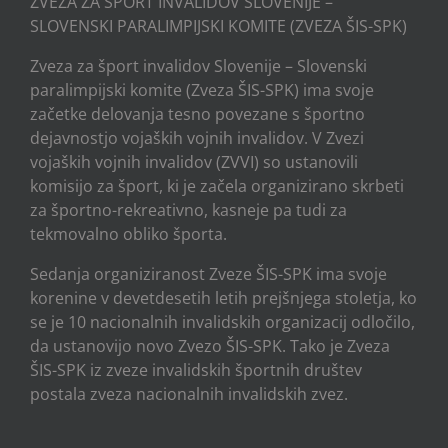
ZVEZA ZA ŠPORT INVALIDOV SLOVENIJE –
SLOVENSKI PARALIMPIJSKI KOMITE (ZVEZA ŠIS-SPK)
Zveza za šport invalidov Slovenije – Slovenski
paralimpijski komite (Zveza ŠIS-SPK) ima svoje
začetke delovanja tesno povezane s športno
dejavnostjo vojaških vojnih invalidov. V Zvezi
vojaških vojnih invalidov (ZVVI) so ustanovili
komisijo za šport, ki je začela organizirano skrbeti
za športno-rekreativno, kasneje pa tudi za
tekmovalno obliko športa.
Sedanja organiziranost Zveze ŠIS-SPK ima svoje
korenine v devetdesetih letih prejšnjega stoletja, ko
se je 10 nacionalnih invalidskih organizacij odločilo,
da ustanovijo novo Zvezo ŠIS-SPK. Tako je Zveza
ŠIS-SPK iz zveze invalidskih športnih društev
postala zveza nacionalnih invalidskih zvez.