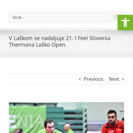
Skip
to
Open
content
Go to...
V Laškem se nadaljuje 21. I Feel Slovenia
Thermana Laško Open
Previous
Next
View
Larger
Image