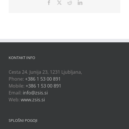
Facebook
X
Reddit
LinkedIn
KONTAKT INFO
Cesta 24. Junija 23, 1231 Ljubljana,
Phone:
+386 1 53 00 891
Mobile:
+386 1 53 00 891
Email:
info@zsis.si
Web:
www.zsis.si
SPLOŠNI POGOJI