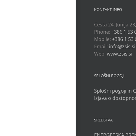
KONTAKT INFO
Cesta 24. Junija 23
Phone:
+386 1 53 
Mobile:
+386 1 53 
Email:
info@zsis.si
Web:
www.zsis.si
SPLOŠNI POGOJI
Splošni pogoji in
Izjava o dostopnos
SREDSTVA
ENERGETSKA PRE