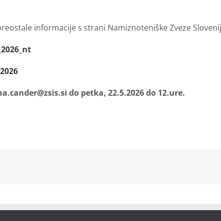
n preostale informacije s strani Namiznoteniške Zveze Slovenij
_2026_nt
-2026
ana.cander@zsis.si do petka, 22.5.2026 do 12.ure.
kedIn