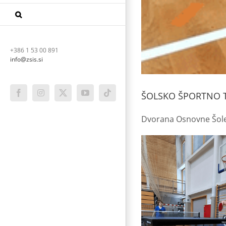
+386 1 53 00 891
info@zsis.si
ŠOLSKO ŠPORTNO TE
Facebook
Instagram
X
YouTube
Tiktok
Dvorana Osnovne Šole 