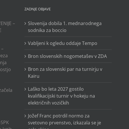
ZADNJE OBJAVE
ENIJE –
Slovenija dobila 1. mednarodnega
E
sodnika za boccio
Vabljeni k ogledu oddaje Tempo
 –
veza
Bron slovenskih nogometašev v ZDA
anja
Bron za slovenski par na turnirju v
ostjo
Kairu
o
Laško bo leta 2027 gostilo
 začela
kvalifikacijski turnir v hokeju na
električnih vozičkih
Jožef Franc potrdil normo za
-SPK
svetovno prvenstvo, izkazala se je