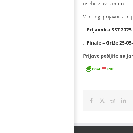
osebe z avtizmom.
V prilogi prijavnica i
::
Prijavnica SST 2025
::
Finale – Griže 25-05
Prijave pošljite na j
Facebook
X
Reddit
Lin