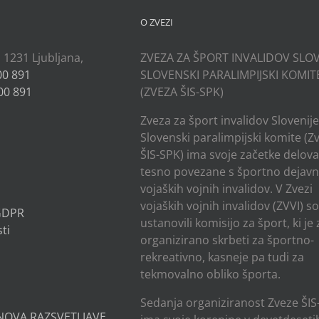
O ZVEZI
, 1231 Ljubljana,
ZVEZA ZA ŠPORT INVALIDOV SLOV
00 891
SLOVENSKI PARALIMPIJSKI KOMIT
00 891
(ZVEZA ŠIS-SPK)
Zveza za šport invalidov Slovenije
Slovenski paralimpijski komite (Z
ŠIS-SPK) ima svoje začetke delov
tesno povezane s športno dejavn
vojaških vojnih invalidov. V Zvezi
vojaških vojnih invalidov (ZVVI) s
 GDPR
ustanovili komisijo za šport, ki je
ti
organizirano skrbeti za športno-
rekreativno, kasneje pa tudi za
tekmovalno obliko športa.
Sedanja organiziranost Zveze ŠIS
NOVA RAZSVETLJAVE