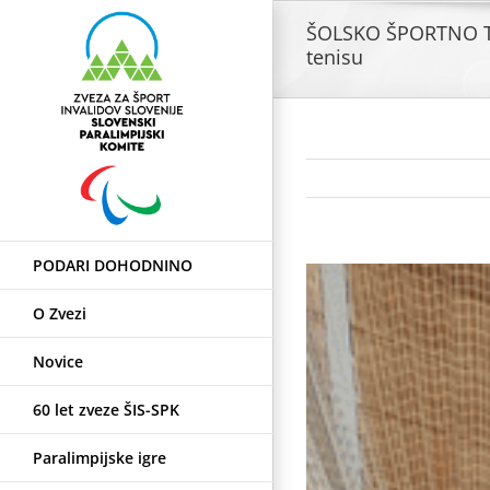
Skip
ŠOLSKO ŠPORTNO T
to
tenisu
content
PODARI DOHODNINO
View
Larger
O Zvezi
Image
Novice
60 let zveze ŠIS-SPK
Paralimpijske igre