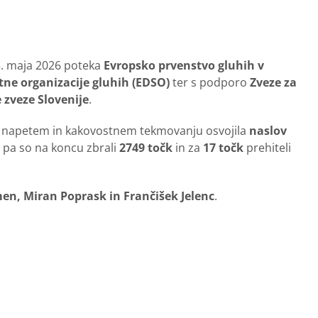
3. maja 2026 poteka
Evropsko prvenstvo gluhih v
tne organizacije gluhih (EDSO)
ter s podporo
Zveze za
 zveze Slovenije
.
 napetem in kakovostnem tekmovanju osvojila
naslov
ci pa so na koncu zbrali
2749 točk
in za
17 točk
prehiteli
en, Miran Poprask in Frančišek Jelenc
.