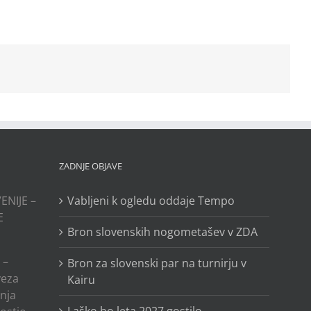
ZADNJE OBJAVE
ENIJE –
Vabljeni k ogledu oddaje Tempo
E
Bron slovenskih nogometašev v ZDA
 –
Bron za slovenski par na turnirju v
veza
Kairu
anja
Laško bo leta 2027 gostilo