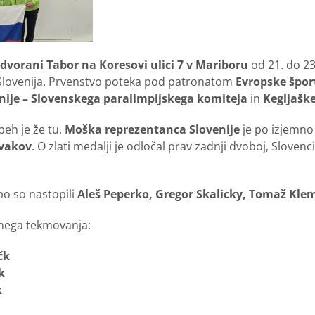
 dvorani Tabor na Koresovi ulici 7 v Mariboru
od 21. do 2
i Slovenija. Prvenstvo poteka pod patronatom
Evropske špor
enije – Slovenskega paralimpijskega komiteja
in
Kegljaške
speh je že tu.
Moška reprezentanca Slovenije
je po izjemno
rvakov
. O zlati medalji je odločal prav zadnji dvoboj, Sloven
po so nastopili
Aleš Peperko, Gregor Skalicky, Tomaž Klem
pnega tekmovanja:
čk
k
k