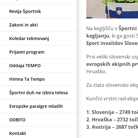
Revija Športnik
Zakoni in akti
Na kegljišču v
Športni
kegljanju
, ki ga gost
Koledar tekmovanj
šport invalidov Slov
Prijavni program
Prvi veliki slovenski u
evropskih ekipnih p
Oddaja TEMPO
Hrvaško.
Himna Ta Tempo
Za zlato slovensko eki
Športni duh ne izbira telesa
Končni vrstni red eki
Evropske paraigre mladih
1. Slovenija – 2749 to
2. Hrvaška – 2732 toč
ODBITO
3. Avstrija – 2687 toč
Kontakt