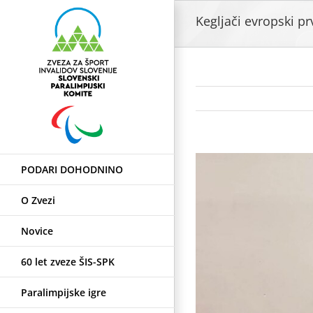
Skip
Kegljači evropski pr
to
content
View
PODARI DOHODNINO
Larger
Image
O Zvezi
Novice
60 let zveze ŠIS-SPK
Paralimpijske igre