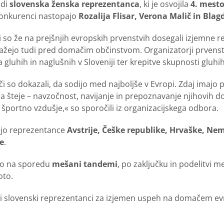
udi
slovenska ženska reprezentanca
, ki je osvojila
4. mest
 konkurenci nastopajo
Rozalija Flisar, Verona Malič in Bla
i so že na prejšnjih evropskih prvenstvih dosegali izjemne re
ažejo tudi pred domačim občinstvom. Organizatorji prvens
gluhih in naglušnih v Sloveniji ter krepitve skupnosti gluhih
ači so dokazali, da sodijo med najboljše v Evropi. Zdaj imajo
a šteje – navzočnost, navijanje in prepoznavanje njihovih d
portno vzdušje,« so sporočili iz organizacijskega odbora.
ejo reprezentance
Avstrije, Češke republike, Hrvaške, Nem
re
.
do na sporedu
mešani tandemi
, po zaključku in podelitvi m
oto.
tni slovenski reprezentanci za izjemen uspeh na domačem e