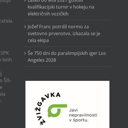
ostjo
kvalifikacijski turnir v hokeju na
električnih vozičkih
o
 začela
Jožef Franc potrdil normo za
svetovno prvenstvo, izkazala se je
cela ekipa
-SPK
Še 750 dni do paralimpijskih iger Los
 letih
Angeles 2028
j
o ŠIS-
ze
ala
.