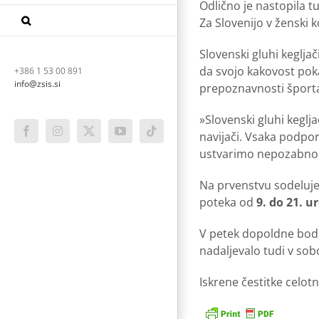
Odlično je nastopila t
Za Slovenijo v ženski
Slovenski gluhi kegljač
da svojo kakovost pok
+386 1 53 00 891
info@zsis.si
prepoznavnosti športa 
»Slovenski gluhi keglj
navijači. Vsaka podpor
Facebook
Instagram
X
YouTube
Tiktok
ustvarimo nepozabno š
Na prvenstvu sodeluj
poteka od
9. do 21. u
V petek dopoldne bo
nadaljevalo tudi v sob
Iskrene čestitke celo