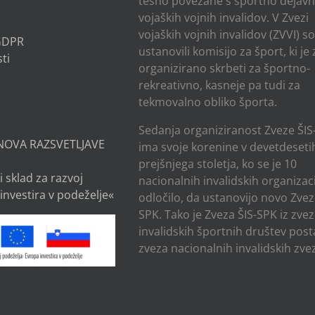
tesno povezane s športno dejavn
vojaških vojnih invalidov. V Zvezi
vojaških vojnih invalidov (ZVVI) s
 GDPR
ustanovili komisijo za šport, ki je
ti
organizirano skrbeti za športno-
rekreativno, kasneje pa tudi za
tekmovalno obliko športa.
Sedanja organiziranost Zveze ŠIS
NOVA RAZSVETLJAVE
ima svoje korenine v devetdesetih
prejšnjega stoletja, ko se je 10
i sklad za razvoj
nacionalnih invalidskih organizaci
investira v podeželje«
odločilo, da ustanovijo novo Zvez
SPK. Tako je Zveza ŠIS-SPK iz zve
invalidskih športnih društev post
zveza nacionalnih invalidskih zvez