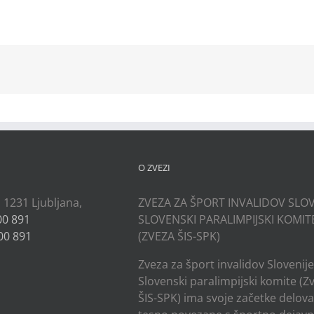
kedIn
O ZVEZI
, 1231 Ljubljana,
ZVEZA ZA ŠPORT INVALIDOV SLOV
00 891
SLOVENSKI PARALIMPIJSKI KOMIT
00 891
(ZVEZA ŠIS-SPK)
Zveza za šport invalidov Slovenije
Slovenski paralimpijski komite (Z
ŠIS-SPK) ima svoje začetke delov