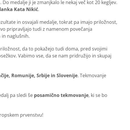
o
. Do medalje ji je zmanjkalo le nekaj več kot 20 kegljev.
gdanka Kata Nikić
.
zultate in osvajali medalje, tokrat pa imajo priložnost,
tvo pripravljajo tudi z namenom povečanja
 in naglušnih.
 priložnost, da to pokažejo tudi doma, pred svojimi
osežkov. Vabimo vse, da se nam pridružijo in skupaj
čije, Romunije, Srbije in Slovenije
. Tekmovanje
edalj pa sledi še
posamično tekmovanje
, ki se bo
vropskem prvenstvu!