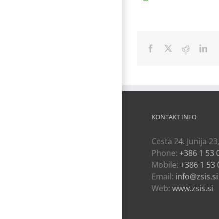
Facebook
X
Reddit
Lin
KONTAKT INFO
Cesta 24. Junija 23
Phone:
+386 1 53 
Mobile:
+386 1 53 
Email:
info@zsis.si
Web:
www.zsis.si