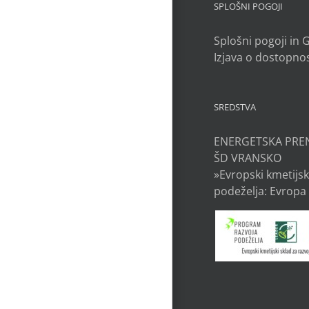
SPLOŠNI POGOJI
Splošni pogoji in
Izjava o dostopnos
SREDSTVA
ENERGETSKA PRE
ŠD VRANSKO
»Evropski kmetijsk
podeželja: Evropa 