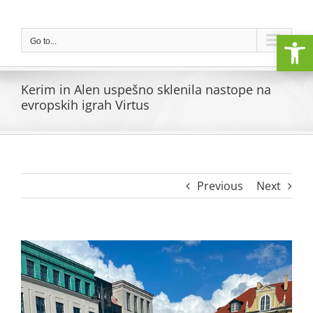
Skip
to
Open
content
Go to...
Kerim in Alen uspešno sklenila nastope na
evropskih igrah Virtus
Previous
Next
View
Larger
Image