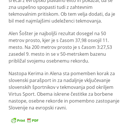
srečal z evropsko plavalno elito in pokazal, da se
zna uspešno spopasti tudi z zahtevnim
tekmovalnim pritiskom. Ob tem velja dodati, da je
bil med najmlajšimi udeleženci tekmovanja.
Alen Šošter je najboljši rezultat dosegel na 50
metrov prosto, kjer je s časom 37,98 osvojil 11.
mesto. Na 200 metrov prosto je s časom 3:27,53
zasedel 9. mesto in se v 50-metrskem bazenu
približal svojemu osebnemu rekordu.
Nastopa Kerima in Alena sta pomemben korak za
slovenski parašport in za nadaljnje vključevanje
slovenskih športnikov v tekmovanja pod okriljem
Virtus Sport. Obema iskrene čestitke za borbene
nastope, osebne rekorde in pomembno zastopanje
Slovenije na evropski ravni.