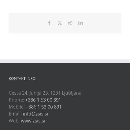
Facebook
X
Reddit
LinkedIn
KONTAKT INFO
Cesta 24. Junija 23, 1231 Ljubljana,
Phone:
+386 1 53 00 891
Mobile:
+386 1 53 00 891
Email:
info@zsis.si
Web:
www.zsis.si