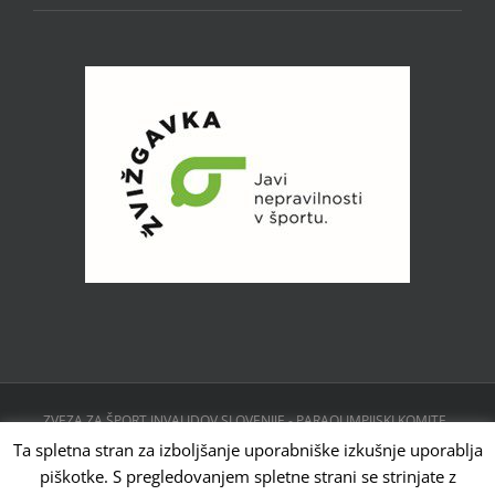
ZVEZA ZA ŠPORT INVALIDOV SLOVENIJE - PARAOLIMPIJSKI KOMITE ,
CESTA 24. JUNIJA 23, 1231 LJUBLJANA, SLOVENIJA | Powered by
Ta spletna stran za izboljšanje uporabniške izkušnje uporablja
WordPress
piškotke. S pregledovanjem spletne strani se strinjate z