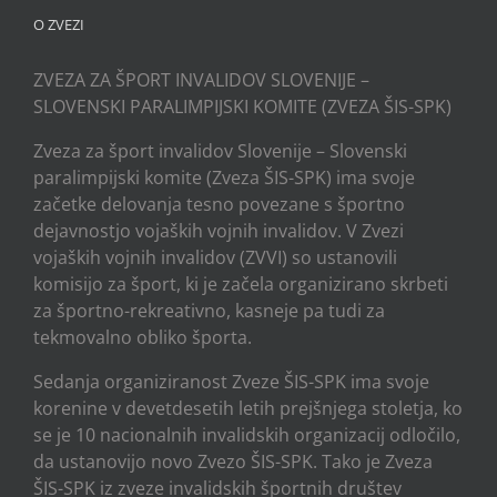
O ZVEZI
ZVEZA ZA ŠPORT INVALIDOV SLOVENIJE –
SLOVENSKI PARALIMPIJSKI KOMITE (ZVEZA ŠIS-SPK)
Zveza za šport invalidov Slovenije – Slovenski
paralimpijski komite (Zveza ŠIS-SPK) ima svoje
začetke delovanja tesno povezane s športno
dejavnostjo vojaških vojnih invalidov. V Zvezi
vojaških vojnih invalidov (ZVVI) so ustanovili
komisijo za šport, ki je začela organizirano skrbeti
za športno-rekreativno, kasneje pa tudi za
tekmovalno obliko športa.
Sedanja organiziranost Zveze ŠIS-SPK ima svoje
korenine v devetdesetih letih prejšnjega stoletja, ko
se je 10 nacionalnih invalidskih organizacij odločilo,
da ustanovijo novo Zvezo ŠIS-SPK. Tako je Zveza
ŠIS-SPK iz zveze invalidskih športnih društev