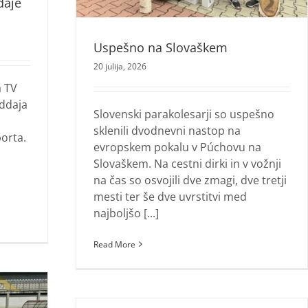
daje
Uspešno na Slovaškem
20 julija, 2026
a TV
oddaja
Slovenski parakolesarji so uspešno
sklenili dvodnevni nastop na
orta.
evropskem pokalu v Púchovu na
Slovaškem. Na cestni dirki in v vožnji
na čas so osvojili dve zmagi, dve tretji
mesti ter še dve uvrstitvi med
najboljšo [...]
Read More