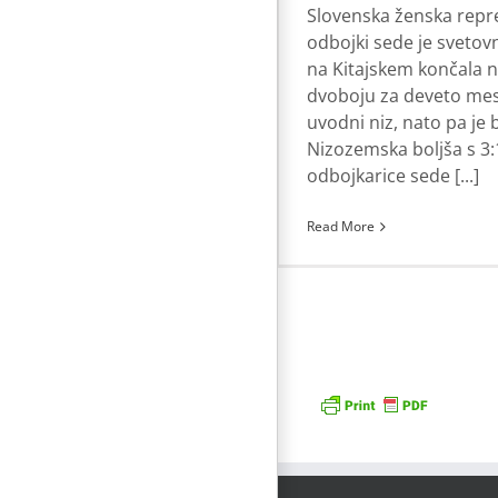
Slovenska ženska repr
odbojki sede je sveto
na Kitajskem končala n
dvoboju za deveto mes
uvodni niz, nato pa je b
Nizozemska boljša s 3:
odbojkarice sede [...]
Read More