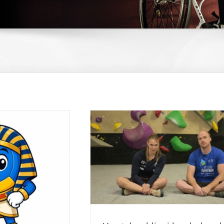
ljeni k ogledu
je Tempo
Uspešno na Slo
gorized @sl
Kolesarstvo