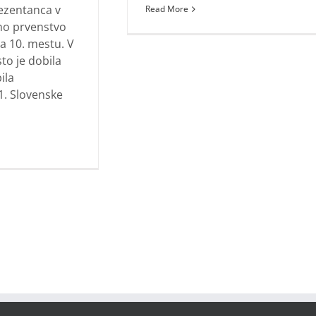
ezentanca v
Read More
vno prvenstvo
a 10. mestu. V
to je dobila
ila
1. Slovenske