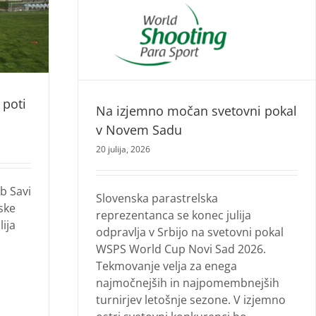
očan
 Novem
 poti
Na izjemno močan svetovni pokal
v Novem Sadu
20 julija, 2026
b Savi
Slovenska parastrelska
ske
reprezentanca se konec julija
ija
odpravlja v Srbijo na svetovni pokal
WSPS World Cup Novi Sad 2026.
Tekmovanje velja za enega
najmočnejših in najpomembnejših
turnirjev letošnje sezone. V izjemno