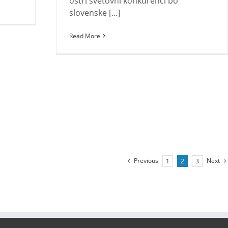
ostri svetovni konkurenci bo
slovenske [...]
Read More
Previous
Next
1
2
3