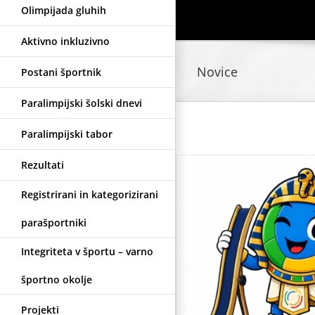
Olimpijada gluhih
Aktivno inkluzivno
Novice
Postani športnik
Paralimpijski šolski dnevi
Paralimpijski tabor
Rezultati
Registrirani in kategorizirani
V petek vab
parašportniki
odda
Integriteta v športu – varno
Uncate
enski reprezentanti v
športno okolje
cii na turnir v Kairo
Projekti