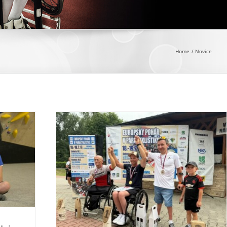
Home
Novice
vaškem