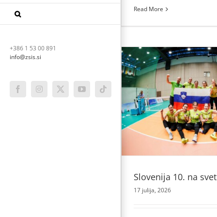
Slovenska 
Read More
na poti na
Ho
+386 1 53 00 891
Special
info@zsis.si
Facebook
Instagram
X
YouTube
Tiktok
ovenija 10. na svetu
Odbojka
Slovenija 10. na sve
17 julija, 2026