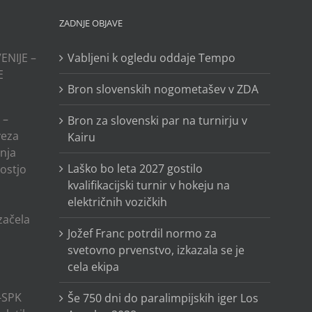
ZADNJE OBJAVE
ENIJE –
Vabljeni k ogledu oddaje Tempo
E
Bron slovenskih nogometašev v ZDA
 –
Bron za slovenski par na turnirju v
veza
Kairu
anja
Laško bo leta 2027 gostilo
ostjo
kvalifikacijski turnir v hokeju na
električnih vozičkih
o
 začela
Jožef Franc potrdil normo za
svetovno prvenstvo, izkazala se je
cela ekipa
-SPK
Še 750 dni do paralimpijskih iger Los