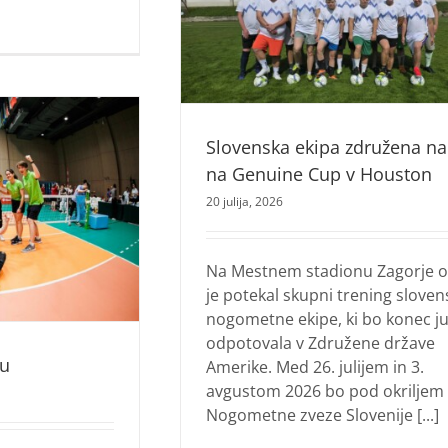
ekipa združena
Na izjemno m
 Genuine Cup v
svetovni pokal v
uston
Sadu
na olimpijada
Strelstvo
Slovenska ekipa združena na
na Genuine Cup v Houston
20 julija, 2026
Na Mestnem stadionu Zagorje o
je potekal skupni trening sloven
nogometne ekipe, ki bo konec jul
odpotovala v Združene države
tu
Amerike. Med 26. julijem in 3.
avgustom 2026 bo pod okriljem
Nogometne zveze Slovenije [...]