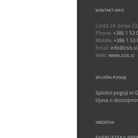
KONTAKT INFO
Cesta 24. Junija 23
Phone:
+386 1 53 
Mobile:
+386 1 53 
Email:
info@zsis.si
Web:
www.zsis.si
SPLOŠNI POGOJI
Splošni pogoji in
Izjava o dostopnos
SREDSTVA
ENERGETSKA PRE