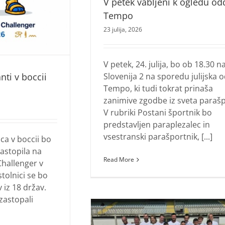
V petek vabljeni k ogledu od
Tempo
23 julija, 2026
V petek, 24. julija, bo ob 18.30 n
nti v boccii
Slovenija 2 na sporedu julijska 
Tempo, ki tudi tokrat prinaša
zanimive zgodbe iz sveta parašp
V rubriki Postani športnik bo
predstavljen paraplezalec in
vsestranski parašportnik, [...]
ca v boccii bo
nastopila na
Read More
Challenger v
stolnici se bo
 iz 18 držav.
zastopali