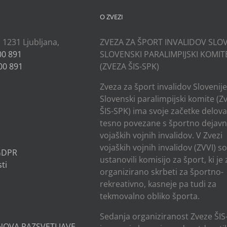
O ZVEZI
, 1231 Ljubljana,
ZVEZA ZA ŠPORT INVALIDOV SLOV
00 891
SLOVENSKI PARALIMPIJSKI KOMIT
00 891
(ZVEZA ŠIS-SPK)
Zveza za šport invalidov Slovenije
Slovenski paralimpijski komite (Z
ŠIS-SPK) ima svoje začetke delov
tesno povezane s športno dejavn
vojaških vojnih invalidov. V Zvezi
vojaških vojnih invalidov (ZVVI) s
 GDPR
ustanovili komisijo za šport, ki je
ti
organizirano skrbeti za športno-
rekreativno, kasneje pa tudi za
tekmovalno obliko športa.
Sedanja organiziranost Zveze ŠIS
NOVA RAZSVETLJAVE