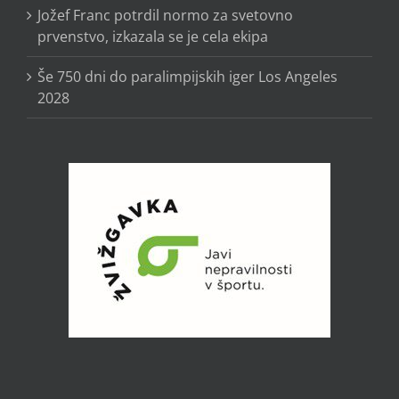
Jožef Franc potrdil normo za svetovno
prvenstvo, izkazala se je cela ekipa
Še 750 dni do paralimpijskih iger Los Angeles
2028