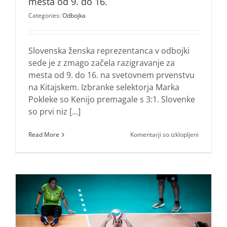
mesta od 9. do 16.
Categories:
Odbojka
Slovenska ženska reprezentanca v odbojki
sede je z zmago začela razigravanje za
mesta od 9. do 16. na svetovnem prvenstvu
na Kitajskem. Izbranke selektorja Marka
Pokleke so Kenijo premagale s 3:1. Slovenke
so prvi niz [...]
za
Read More
Komentarji so izklopljeni
Slovenke
z
zmago
začele
razigrava
za
mesta
od
9.
do