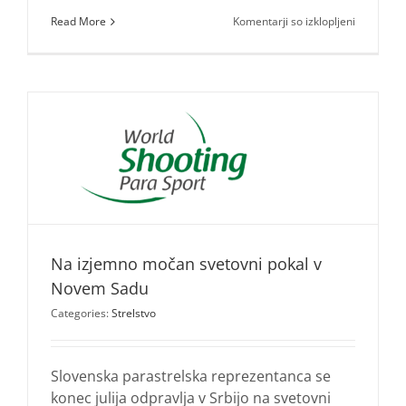
za
Read More
Komentarji so izklopljeni
Slovenska
ekipa
združena
na
poti
na
Genuine
Cup
v
Houston
Na izjemno močan svetovni pokal v
Novem Sadu
Categories:
Strelstvo
Slovenska parastrelska reprezentanca se
konec julija odpravlja v Srbijo na svetovni