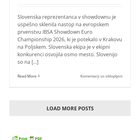
Slovenska reprezentanca v showdownu je
uspešno sklenila nastop na evropskem
prvenstvu IBSA Showdown Euro
Championship 2026, ki je potekalo v Krakovu
na Poljskem. Slovenska ekipa je v ekipni
konkurenci osvojila osmo mesto. Slovenijo
so na [...]
za
Read More
Komentarji so izklopljeni
Osmo
mesto
na
evropske
prvenstvu
LOAD MORE POSTS