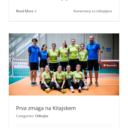
za
Read More
Komentarji so izklopljeni
Slovenke
po
porazu
z
Italijo
v
boj
za
mesta
od
9.
do
16.
Prva zmaga na Kitajskem
Categories:
Odbojka