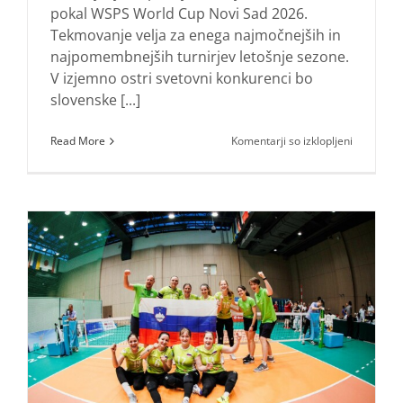
pokal WSPS World Cup Novi Sad 2026.
Tekmovanje velja za enega najmočnejših in
najpomembnejših turnirjev letošnje sezone.
V izjemno ostri svetovni konkurenci bo
slovenske [...]
za
Read More
Komentarji so izklopljeni
Na
izjemno
močan
svetovni
pokal
v
Novem
Sadu