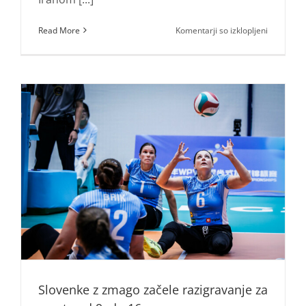
za
Read More
Komentarji so izklopljeni
Slovenija
dobila
tekmece
na
svetovne
prvenstvu
Slovenke z zmago začele razigravanje za