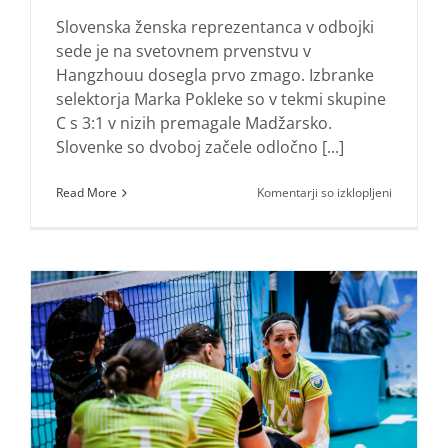
Slovenska ženska reprezentanca v odbojki
sede je na svetovnem prvenstvu v
Hangzhouu dosegla prvo zmago. Izbranke
selektorja Marka Pokleke so v tekmi skupine
C s 3:1 v nizih premagale Madžarsko.
Slovenke so dvoboj začele odločno [...]
za
Read More
Komentarji so izklopljeni
Prva
zmaga
na
Kitajskem