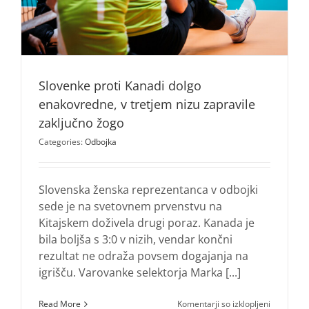
Slovenke proti Kanadi dolgo
enakovredne, v tretjem nizu zapravile
zaključno žogo
Categories:
Odbojka
Slovenska ženska reprezentanca v odbojki
sede je na svetovnem prvenstvu na
Kitajskem doživela drugi poraz. Kanada je
bila boljša s 3:0 v nizih, vendar končni
rezultat ne odraža povsem dogajanja na
igrišču. Varovanke selektorja Marka [...]
za
Read More
Komentarji so izklopljeni