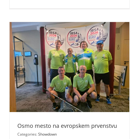
Slovenke
proti
Kanadi
dolgo
enakovred
v
tretjem
nizu
zapravile
zaključno
žogo
Osmo mesto na evropskem prvenstvu
Categories:
Showdown