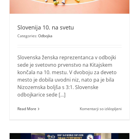
Slovenija 10. na svetu
Categories:
Odbojka
Slovenska ženska reprezentanca v odbojki
sede je svetovno prvenstvo na Kitajskem
končala na 10. mestu. V dvoboju za deveto
mesto je dobila uvodni niz, nato pa je bila
Nizozemska boljša s 3:1. Slovenske
odbojkarice sede [...]
za
Read More
Komentarji so izklopljeni
Slovenija
10.
na
svetu