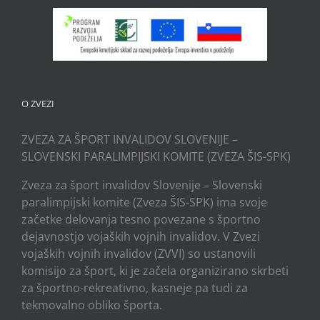
O ZVEZI
ZVEZA ZA ŠPORT INVALIDOV SLOVENIJE –
SLOVENSKI PARALIMPIJSKI KOMITE (ZVEZA ŠIS-SPK)
Zveza za šport invalidov Slovenije – Slovenski
paralimpijski komite (Zveza ŠIS-SPK) ima svoje
začetke delovanja tesno povezane s športno
dejavnostjo vojaških vojnih invalidov. V Zvezi
vojaških vojnih invalidov (ZVVI) so ustanovili
komisijo za šport, ki je začela organizirano skrbeti
za športno-rekreativno, kasneje pa tudi za
tekmovalno obliko športa.