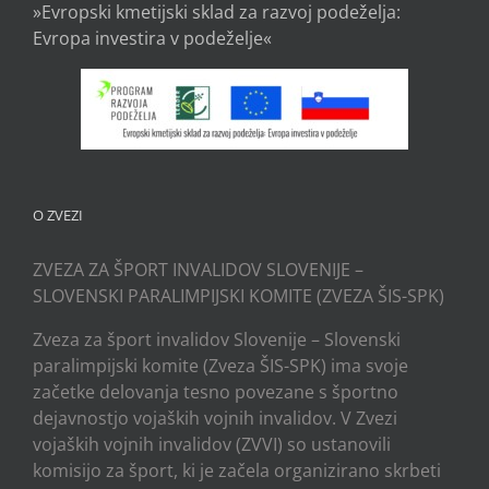
»Evropski kmetijski sklad za razvoj podeželja:
Evropa investira v podeželje«
O ZVEZI
ZVEZA ZA ŠPORT INVALIDOV SLOVENIJE –
SLOVENSKI PARALIMPIJSKI KOMITE (ZVEZA ŠIS-SPK)
Zveza za šport invalidov Slovenije – Slovenski
paralimpijski komite (Zveza ŠIS-SPK) ima svoje
začetke delovanja tesno povezane s športno
dejavnostjo vojaških vojnih invalidov. V Zvezi
vojaških vojnih invalidov (ZVVI) so ustanovili
komisijo za šport, ki je začela organizirano skrbeti