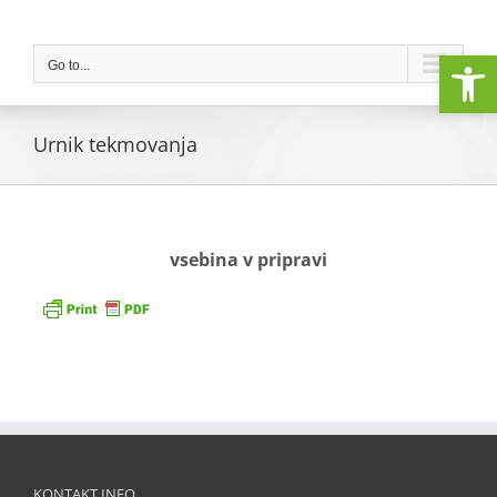
Skip
to
Open
content
Go to...
Urnik tekmovanja
vsebina v pripravi
KONTAKT INFO