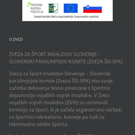
O ZVEZI
ZVEZA ZA ŠPORT INVALIDOV SLOVENIJE –
SLOVENSKI PARALIMPIJSKI KOMITE (ZVEZA ŠIS-SPK)
Zveza za šport invalidov Slovenije – Slovenski
paralimpijski komite (Zveza ŠIS-SPK) ima svoje
začetke delovanja tesno povezane s športno
dejavnostjo vojaških vojnih invalidov. V Zvezi
vojaških vojnih invalidov (ZVVI) so ustanovili
komisijo za šport, ki je začela organizirano skrbeti
za športno-rekreativno, kasneje pa tudi za
tekmovalno obliko športa.