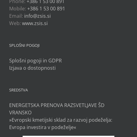
Phone:
+386 1 53 00 891
Mobile:
+386 1 53 00 891
Email:
info@zsis.si
Web:
www.zsis.si
SPLOŠNI POGOJI
Splošni pogoji in GDPR
Izjava o dostopnosti
SREDSTVA
ENERGETSKA PRENOVA RAZSVETLJAVE ŠD
VRANSKO
»Evropski kmetijski sklad za razvoj podeželja:
Evropa investira v podeželje«