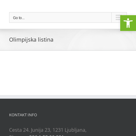
Skip
to
Open
content
Go to...
Olimpijska listina
KONTAKT INFO
Cesta 24. Junija 23, 1231 Ljubljana,