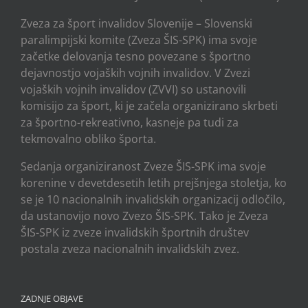
Zveza za šport invalidov Slovenije – Slovenski
paralimpijski komite (Zveza ŠIS-SPK) ima svoje
začetke delovanja tesno povezane s športno
dejavnostjo vojaških vojnih invalidov. V Zvezi
vojaških vojnih invalidov (ZVVI) so ustanovili
komisijo za šport, ki je začela organizirano skrbeti
za športno-rekreativno, kasneje pa tudi za
tekmovalno obliko športa.
Sedanja organiziranost Zveze ŠIS-SPK ima svoje
korenine v devetdesetih letih prejšnjega stoletja, ko
se je 10 nacionalnih invalidskih organizacij odločilo,
da ustanovijo novo Zvezo ŠIS-SPK. Tako je Zveza
ŠIS-SPK iz zveze invalidskih športnih društev
postala zveza nacionalnih invalidskih zvez.
ZADNJE OBJAVE