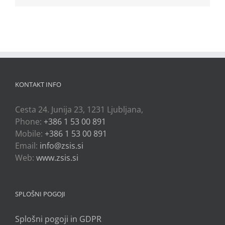
KONTAKT INFO
Cesta 24. Junija 23, 1231 Ljubljana,
Phone:
+386 1 53 00 891
Mobile:
+386 1 53 00 891
Email:
info@zsis.si
Web:
www.zsis.si
SPLOŠNI POGOJI
Splošni pogoji in GDPR