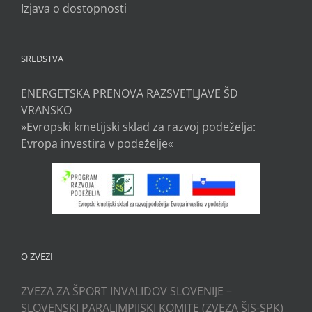
Izjava o dostopnosti
SREDSTVA
ENERGETSKA PRENOVA RAZSVETLJAVE ŠD
VRANSKO
»Evropski kmetijski sklad za razvoj podeželja:
Evropa investira v podeželje«
O ZVEZI
ZVEZA ZA ŠPORT INVALIDOV SLOVENIJE –
SLOVENSKI PARALIMPIJSKI KOMITE (ZVEZA ŠIS-SPK)