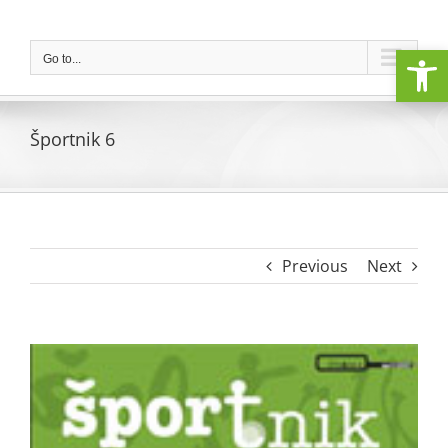
Skip
to
Open
content
Go to...
Športnik 6
Previous
Next
View
Larger
Image