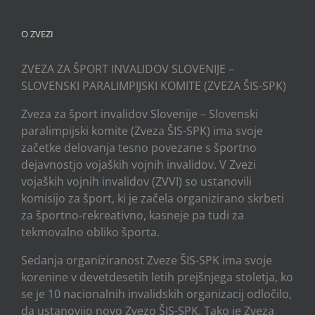
O ZVEZI
ZVEZA ZA ŠPORT INVALIDOV SLOVENIJE –
SLOVENSKI PARALIMPIJSKI KOMITE (ZVEZA ŠIS-SPK)
Zveza za šport invalidov Slovenije – Slovenski
paralimpijski komite (Zveza ŠIS-SPK) ima svoje
začetke delovanja tesno povezane s športno
dejavnostjo vojaških vojnih invalidov. V Zvezi
vojaških vojnih invalidov (ZVVI) so ustanovili
komisijo za šport, ki je začela organizirano skrbeti
za športno-rekreativno, kasneje pa tudi za
tekmovalno obliko športa.
Sedanja organiziranost Zveze ŠIS-SPK ima svoje
korenine v devetdesetih letih prejšnjega stoletja, ko
se je 10 nacionalnih invalidskih organizacij odločilo,
da ustanovijo novo Zvezo ŠIS-SPK. Tako je Zveza