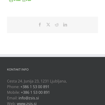
Facebook
X
Reddit
LinkedIn
KONTAKT INFO
Cesta 24. Junija 23, 1231 Ljubljana,
Phone:
+386 1 53 00 891
Mobile:
+386 1 53 00 891
Email:
info@zsis.si
Web:
www.zsis.si