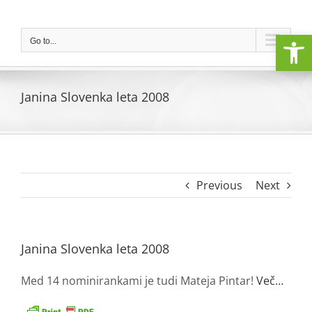
Skip
to
Open
content
Go to...
Janina Slovenka leta 2008
Previous
Next
Janina Slovenka leta 2008
Med 14 nominirankami je tudi Mateja Pintar!
Več…