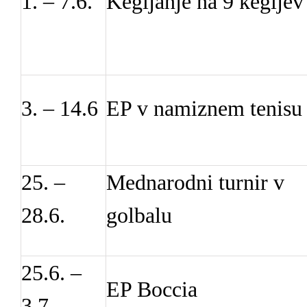
1. – 7.6.
Kegljanje na 9 kegljev
3. – 14.6
EP v namiznem tenisu
25. –
Mednarodni turnir v
28.6.
golbalu
25.6. –
EP Boccia
3.7.