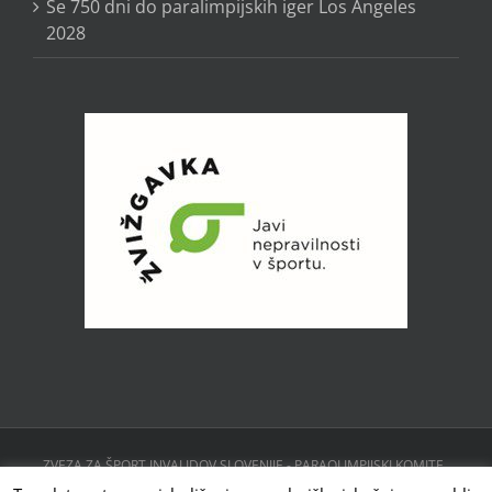
Še 750 dni do paralimpijskih iger Los Angeles
2028
ZVEZA ZA ŠPORT INVALIDOV SLOVENIJE - PARAOLIMPIJSKI KOMITE ,
CESTA 24. JUNIJA 23, 1231 LJUBLJANA, SLOVENIJA | Powered by