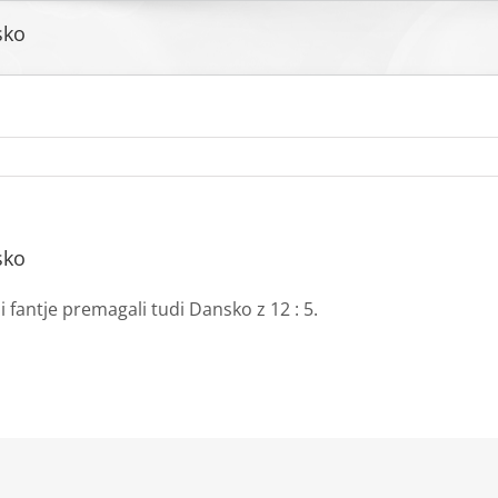
sko
sko
i fantje premagali tudi Dansko z 12 : 5.
kedIn