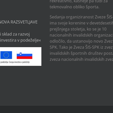
rekreativno, kasneje pa tudi za
tekmovalno obliko športa.
Sedanja organiziranost Zveze ŠIS
NOVA RAZSVETLJAVE
ima svoje korenine v devetdesetih
prejšnjega stoletja, ko se je 10
i sklad za razvoj
nacionalnih invalidskih organizaci
investira v podeželje«
odločilo, da ustanovijo novo Zvez
SPK. Tako je Zveza ŠIS-SPK iz zve
invalidskih športnih društev post
zveza nacionalnih invalidskih zvez