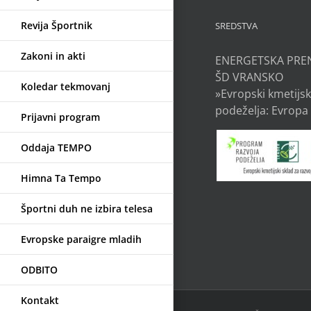
Revija Športnik
SREDSTVA
Zakoni in akti
ENERGETSKA PRE
ŠD VRANSKO
Koledar tekmovanj
»Evropski kmetijsk
podeželja: Evropa 
Prijavni program
Oddaja TEMPO
Himna Ta Tempo
Športni duh ne izbira telesa
Evropske paraigre mladih
ODBITO
Kontakt