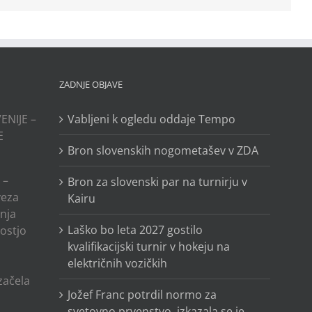
ZADNJE OBJAVE
ENIJE –
Vabljeni k ogledu oddaje Tempo
E
Bron slovenskih nogometašev v ZDA
 –
Bron za slovenski par na turnirju v
veza
Kairu
anja
Laško bo leta 2027 gostilo
ostjo
kvalifikacijski turnir v hokeju na
električnih vozičkih
o
 začela
Jožef Franc potrdil normo za
svetovno prvenstvo, izkazala se je