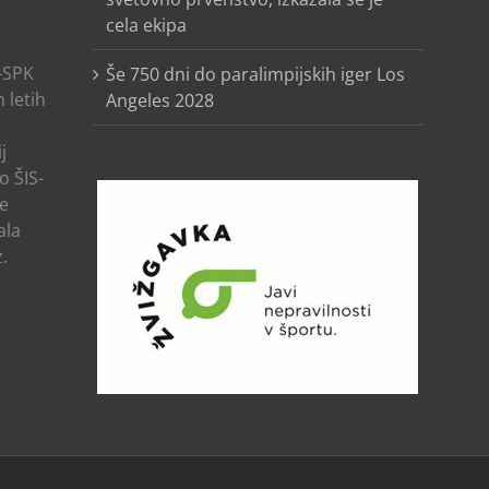
cela ekipa
-SPK
Še 750 dni do paralimpijskih iger Los
 letih
Angeles 2028
j
o ŠIS-
ze
ala
.