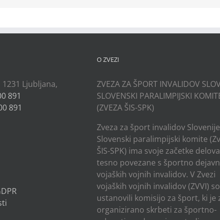
O ZVEZI
, 1231 Ljubljana,
ZVEZA ZA ŠPORT INVALIDOV SLOV
00 891
SLOVENSKI PARALIMPIJSKI KOMIT
00 891
(ZVEZA ŠIS-SPK)
Zveza za šport invalidov Slovenije
Slovenski paralimpijski komite (Z
ŠIS-SPK) ima svoje začetke delov
tesno povezane s športno dejavn
vojaških vojnih invalidov. V Zvezi
vojaških vojnih invalidov (ZVVI) s
 GDPR
ustanovili komisijo za šport, ki je
ti
organizirano skrbeti za športno-