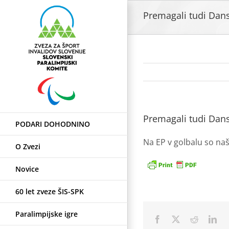
Skip
Premagali tudi Dan
to
content
Premagali tudi Dan
PODARI DOHODNINO
Na EP v golbalu so naš
O Zvezi
Novice
60 let zveze ŠIS-SPK
Paralimpijske igre
Facebook
X
Reddit
Lin