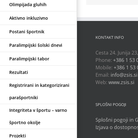
Olimpijada gluhih
Aktivno inkluzivno
Postani športnik
KONTAKT INFO
Paralimpijski šolski dnevi
Cesta 24. Junija 23
Paralimpijski tabor
Phone:
+386 1 53 
Mobile:
+386 1 53 
Rezultati
Email:
info@zsis.si
Web:
www.zsis.si
Registrirani in kategorizirani
parašportniki
SPLOŠNI POGOJI
Integriteta v športu – varno
Splošni pogoji in
športno okolje
Izjava o dostopnos
Projekti