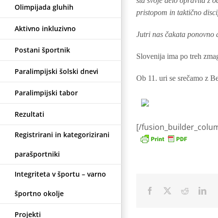
sta svoje delo opravila z 
Olimpijada gluhih
pristopom in taktično discip
Aktivno inkluzivno
Jutri nas čakata ponovno 
Postani športnik
Slovenija ima po treh zmag
Paralimpijski šolski dnevi
Ob 11. uri se srečamo z Be
Paralimpijski tabor
Rezultati
[/fusion_builder_colu
Registrirani in kategorizirani
parašportniki
Integriteta v športu – varno
Facebook
X
Reddit
Lin
športno okolje
Projekti