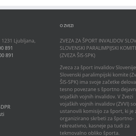
O ZVEZI
, 1231 Ljubljana,
ZVEZA ZA ŠPORT INVALIDOV SLOV
00 891
SLOVENSKI PARALIMPIJSKI KOMIT
00 891
(ZVEZA ŠIS-SPK)
Zveza za šport invalidov Slovenije
Slovenski paralimpijski komite (Z
ŠIS-SPK) ima svoje začetke delov
tesno povezane s športno dejavn
vojaških vojnih invalidov. V Zvezi
vojaških vojnih invalidov (ZVVI) s
 GDPR
ustanovili komisijo za šport, ki je
ti
organizirano skrbeti za športno-
rekreativno, kasneje pa tudi za
tekmovalno obliko športa.