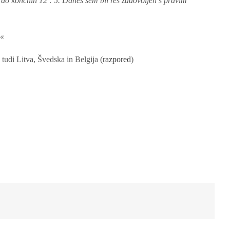
i do končnih 12 : 5. Danes sem bil res zadovoljen s pravim
.«
tudi Litva, Švedska in Belgija (
razpored
)