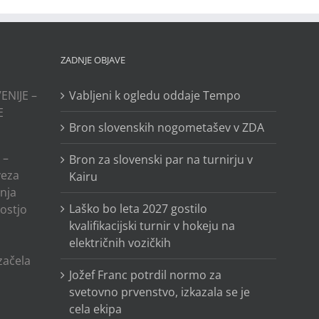
ZADNJE OBJAVE
ENIJE –
Vabljeni k ogledu oddaje Tempo
E
Bron slovenskih nogometašev v ZDA
 –
Bron za slovenski par na turnirju v
veza
Kairu
anja
Laško bo leta 2027 gostilo
ostjo
kvalifikacijski turnir v hokeju na
električnih vozičkih
o
 začela
Jožef Franc potrdil normo za
svetovno prvenstvo, izkazala se je
cela ekipa