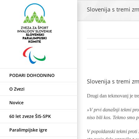
Skip
Slovenija s tremi 
to
content
View
PODARI DOHODNINO
Larger
Slovenija s tremi 
Image
O Zvezi
Drugi dan tekmovanj je tre
Novice
»V prvi današnji tekmi pr
60 let zveze ŠIS-SPK
niso bili kos. Tekmo smo p
Paralimpijske igre
V popoldanski tekmi proti