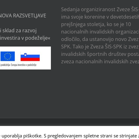
Sedanja organiziranost Zveze ŠIS
NOVA RAZSVETLJAVE
ima svoje korenine v devetdesetih
prejšnjega stoletja, ko se je 10
i sklad za razvoj
nacionalnih invalidskih organizaci
investira v podeželje«
odločilo, da ustanovijo novo Zvez
SPK. Tako je Zveza ŠIS-SPK iz zve
invalidskih športnih društev post
zveza nacionalnih invalidskih zvez
OV SLOVENIJE - PARAOLIMPIJSKI KOMITE , CESTA 24. JUNIJA 23, 1231
 Powered by
WordPress
e uporablja piškotke. S pregledovanjem spletne strani se strinjate