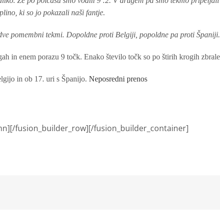
odliko. Že po polčasu smo vodili 9 :2. V drugem pa smo tekmo pripeljal
lino, ki so jo pokazali naši fantje.
dve pomembni tekmi. Dopoldne proti Belgiji, popoldne pa proti Španiji
ah in enem porazu 9 točk. Enako število točk so po štirih krogih zbrale 
lgijo in ob 17. uri s Španijo.
Neposredni prenos
mn][/fusion_builder_row][/fusion_builder_container]
kedIn