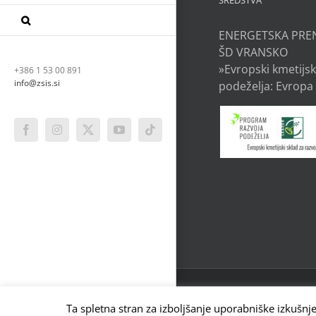
SREDSTVA
ENERGETSKA PRE
ŠD VRANSKO
»Evropski kmetijsk
+386 1 53 00 891
info@zsis.si
podeželja: Evropa 
Facebook
Instagram
X
YouTube
Tiktok
ZVEZA ZA ŠPORT INVALID
LJUBLJANA, SLOVENIJA |
Ta spletna stran za izboljšanje uporabniške izkušnj