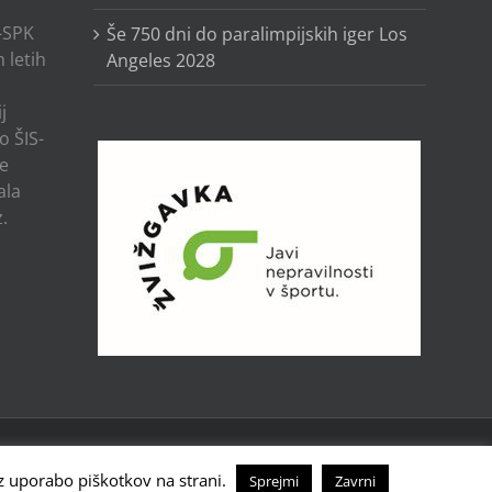
-SPK
Še 750 dni do paralimpijskih iger Los
 letih
Angeles 2028
j
o ŠIS-
ze
ala
.
Facebook
Instagram
X
YouTube
Tiktok
 z uporabo piškotkov na strani.
Sprejmi
Zavrni