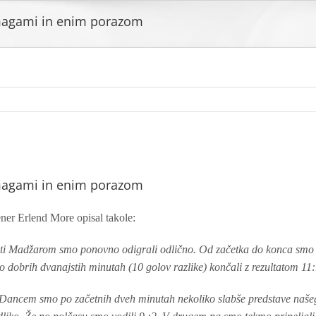
zmagami in enim porazom
zmagami in enim porazom
ner Erlend More opisal takole:
oti Madžarom smo ponovno odigrali odlično. Od začetka do konca smo ig
o dobrih dvanajstih minutah (10 golov razlike) končali z rezultatom 11:
 Dancem smo po začetnih dveh minutah nekoliko slabše predstave našega