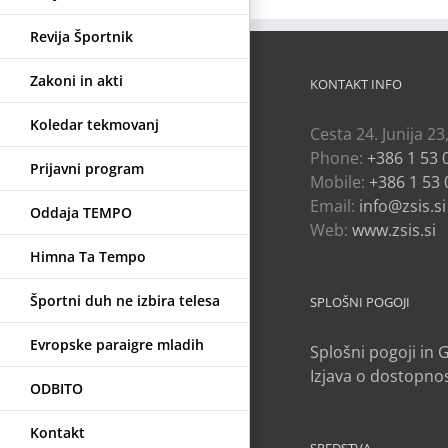
Revija Športnik
Zakoni in akti
KONTAKT INFO
Koledar tekmovanj
Cesta 24. Junija 23
Phone:
+386 1 53 
Prijavni program
Mobile:
+386 1 53 
Email:
info@zsis.si
Oddaja TEMPO
Web:
www.zsis.si
Himna Ta Tempo
Športni duh ne izbira telesa
SPLOŠNI POGOJI
Evropske paraigre mladih
Splošni pogoji in
Izjava o dostopnos
ODBITO
Kontakt