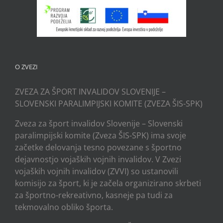
O ZVEZI
ZVEZA ZA ŠPORT INVALIDOV SLOVENIJE –
SLOVENSKI PARALIMPIJSKI KOMITE (ZVEZA ŠIS-SPK)
Zveza za šport invalidov Slovenije – Slovenski
paralimpijski komite (Zveza ŠIS-SPK) ima svoje
začetke delovanja tesno povezane s športno
dejavnostjo vojaških vojnih invalidov. V Zvezi
vojaških vojnih invalidov (ZVVI) so ustanovili
komisijo za šport, ki je začela organizirano skrbeti
za športno-rekreativno, kasneje pa tudi za
tekmovalno obliko športa.