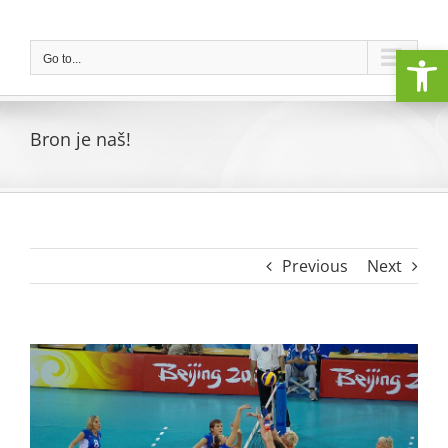
Skip
to
Open
content
Go to...
Bron je naš!
Previous
Next
View
Larger
Image