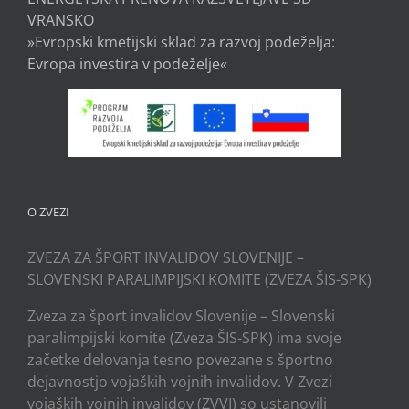
VRANSKO
»Evropski kmetijski sklad za razvoj podeželja:
Evropa investira v podeželje«
O ZVEZI
ZVEZA ZA ŠPORT INVALIDOV SLOVENIJE –
SLOVENSKI PARALIMPIJSKI KOMITE (ZVEZA ŠIS-SPK)
Zveza za šport invalidov Slovenije – Slovenski
paralimpijski komite (Zveza ŠIS-SPK) ima svoje
začetke delovanja tesno povezane s športno
dejavnostjo vojaških vojnih invalidov. V Zvezi
vojaških vojnih invalidov (ZVVI) so ustanovili