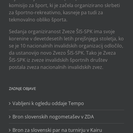
komisijo za šport, ki je začela organizirano skrbeti
za športno-rekreativno, kasneje pa tudi za
tekmovalno obliko športa.
Sedanja organiziranost Zveze ŠIS-SPK ima svoje
korenine v devetdesetih letih prejšnjega stoletja, ko
se je 10 nacionalnih invalidskih organizacij odločilo,
da ustanovijo novo Zvezo ŠIS-SPK. Tako je Zveza
ŠIS-SPK iz zveze invalidskih športnih društev
postala zveza nacionalnih invalidskih zvez.
ZADNJE OBJAVE
Vabljeni k ogledu oddaje Tempo
Bron slovenskih nogometašev v ZDA
Bron za slovenski par na turnirju v Kairu