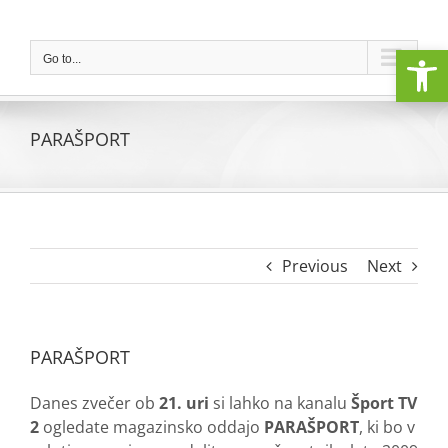
Skip
to
Open
content
Go to...
PARAŠPORT
Previous
Next
PARAŠPORT
Danes zvečer ob
21. uri
si lahko na kanalu
Šport TV
2
ogledate magazinsko oddajo
PARAŠPORT
, ki bo v