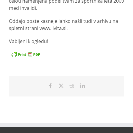
celoti namenjena podelitvam za športnika leta 2009
med invalidi.
Oddajo boste kasneje lahko našli tudi v arhivu na
spletni strani www.livita.si.
Vabljeni k ogledu!
Facebook
X
Reddit
LinkedIn