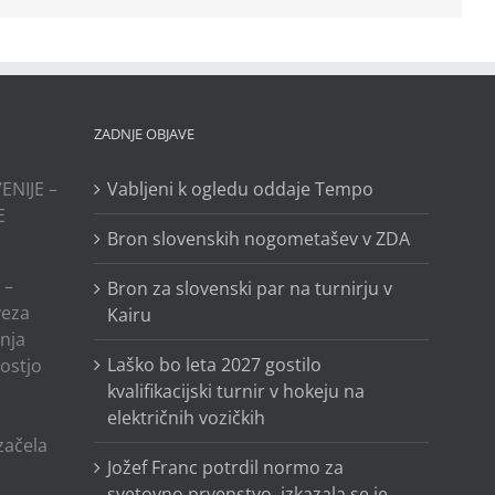
ZADNJE OBJAVE
ENIJE –
Vabljeni k ogledu oddaje Tempo
E
Bron slovenskih nogometašev v ZDA
 –
Bron za slovenski par na turnirju v
veza
Kairu
anja
Laško bo leta 2027 gostilo
ostjo
kvalifikacijski turnir v hokeju na
električnih vozičkih
o
 začela
Jožef Franc potrdil normo za
svetovno prvenstvo, izkazala se je