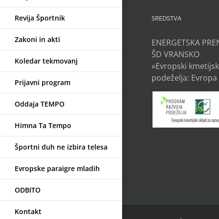
Revija Športnik
SREDSTVA
Zakoni in akti
ENERGETSKA PRE
ŠD VRANSKO
Koledar tekmovanj
»Evropski kmetijsk
podeželja: Evropa 
Prijavni program
Oddaja TEMPO
Himna Ta Tempo
Športni duh ne izbira telesa
Evropske paraigre mladih
ODBITO
Kontakt