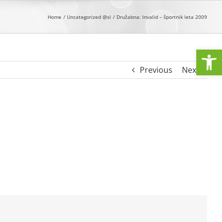
Home
Uncategorized @sl
Družabna: Invalid – športnik leta 2009
Open
Previous
Next