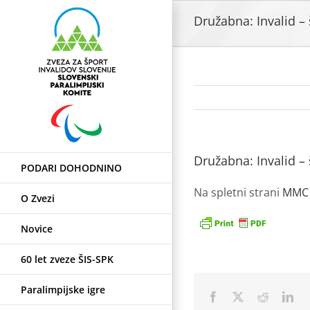
Skip
Družabna: Invalid – 
to
content
Družabna: Invalid – 
PODARI DOHODNINO
Na spletni strani
MM
O Zvezi
Novice
60 let zveze ŠIS-SPK
Paralimpijske igre
Facebook
X
Reddit
Lin