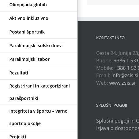
Olimpijada gluhih
Aktivno inkluzivno
Postani športnik
KONTAKT INFO
Paralimpijski šolski dnevi
Cesta 24. Junija 23
Paralimpijski tabor
Phone:
+386 1 53 
Mobile:
+386 1 53 
Rezultati
Email:
info@zsis.si
Web:
www.zsis.si
Registrirani in kategorizirani
parašportniki
SPLOŠNI POGOJI
Integriteta v športu – varno
Splošni pogoji in
športno okolje
Izjava o dostopnos
Projekti