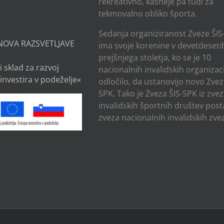
rekreativno, kasneje pa tudi za
tekmovalno obliko športa.
Sedanja organiziranost Zveze ŠIS
NOVA RAZSVETLJAVE
ima svoje korenine v devetdesetih
prejšnjega stoletja, ko se je 10
i sklad za razvoj
nacionalnih invalidskih organizaci
investira v podeželje«
odločilo, da ustanovijo novo Zvez
SPK. Tako je Zveza ŠIS-SPK iz zve
invalidskih športnih društev post
zveza nacionalnih invalidskih zvez