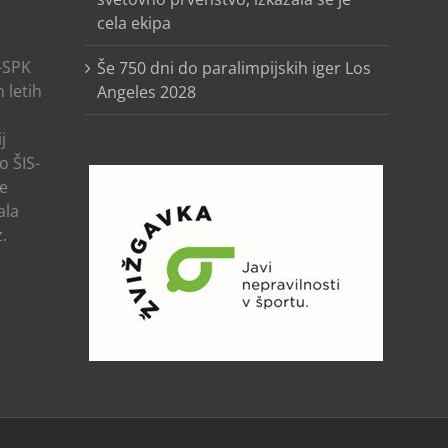
cela ekipa
-SPK
Še 750 dni do paralimpijskih iger Los
 letih
Angeles 2028
j
o ŠIS-
ze
ala
.