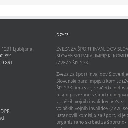
O ZVEZI
, 1231 Ljubljana,
ZVEZA ZA ŠPORT INVALIDOV SLOV
00 891
SLOVENSKI PARALIMPIJSKI KOMIT
00 891
(ZVEZA ŠIS-SPK)
Zveza za šport invalidov Slovenije
Slovenski paralimpijski komite (Z
ŠIS-SPK) ima svoje začetke delov
tesno povezane s športno dejavn
vojaških vojnih invalidov. V Zvezi
vojaških vojnih invalidov (ZVVI) s
 GDPR
ustanovili komisijo za šport, ki je
ti
organizirano skrbeti za športno-