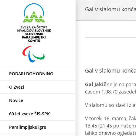
Skip
Gal v slalomu konča
to
content
Gal v slalomu konča
PODARI DOHODNINO
Gal Jakič
se je na para
O Zvezi
časom 1:08.70 zasedel 
Novice
V slalomu so slavili z
60 let zveze ŠIS-SPK
V torek, 16. marca, ča
13.45 (21.45 po našem
Paralimpijske igre
lahko dnevno ogledate 