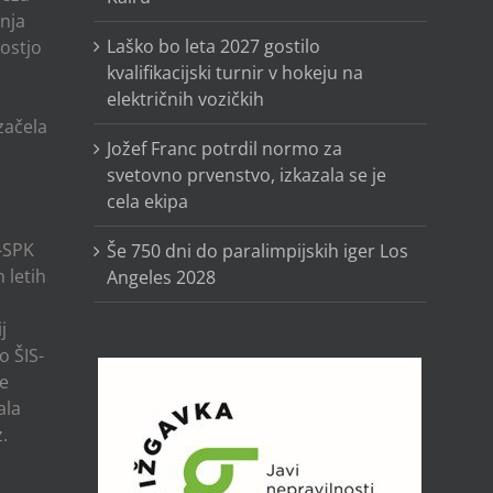
anja
Laško bo leta 2027 gostilo
ostjo
kvalifikacijski turnir v hokeju na
električnih vozičkih
o
 začela
Jožef Franc potrdil normo za
svetovno prvenstvo, izkazala se je
cela ekipa
-SPK
Še 750 dni do paralimpijskih iger Los
 letih
Angeles 2028
j
o ŠIS-
ze
ala
.