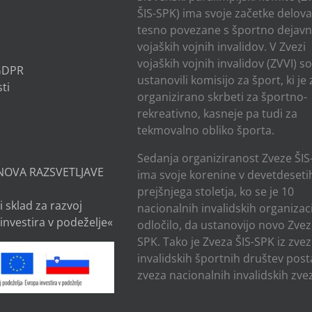
ŠIS-SPK) ima svoje začetke delov
tesno povezane s športno dejavn
vojaških vojnih invalidov. V Zvezi
vojaških vojnih invalidov (ZVVI) s
 GDPR
ustanovili komisijo za šport, ki je
ti
organizirano skrbeti za športno-
rekreativno, kasneje pa tudi za
tekmovalno obliko športa.
Sedanja organiziranost Zveze ŠIS
NOVA RAZSVETLJAVE
ima svoje korenine v devetdesetih
prejšnjega stoletja, ko se je 10
i sklad za razvoj
nacionalnih invalidskih organizaci
investira v podeželje«
odločilo, da ustanovijo novo Zvez
SPK. Tako je Zveza ŠIS-SPK iz zve
invalidskih športnih društev post
zveza nacionalnih invalidskih zvez