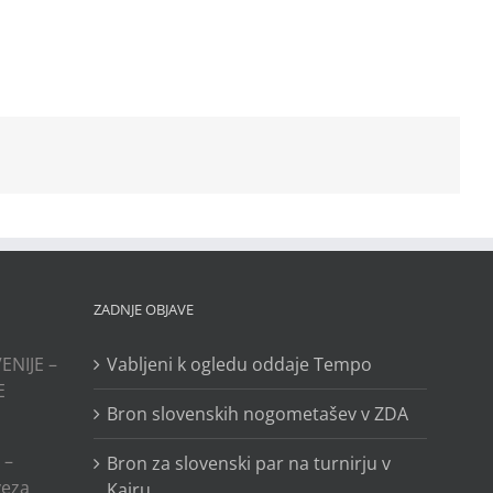
ZADNJE OBJAVE
ENIJE –
Vabljeni k ogledu oddaje Tempo
E
Bron slovenskih nogometašev v ZDA
 –
Bron za slovenski par na turnirju v
veza
Kairu