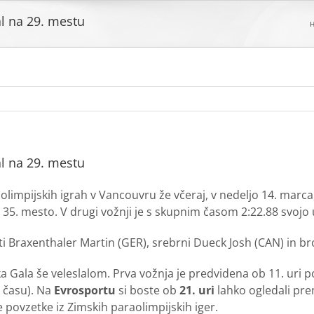
l na 29. mestu
l na 29. mestu
olimpijskih igrah v Vancouvru že včeraj, v nedeljo 14. marca,
35. mesto. V drugi vožnji je s skupnim časom 2:22.88 svojo u
lati Braxenthaler Martin (GER), srebrni Dueck Josh (CAN) in 
ka Gala še veleslalom. Prva vožnja je predvidena ob 11. uri 
 času). Na
Evrosportu
si boste ob
21. uri
lahko ogledali pr
povzetke iz Zimskih paraolimpijskih iger.