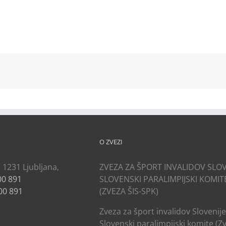
kedIn
O ZVEZI
, 1231 Ljubljana,
ZVEZA ZA ŠPORT INVALIDOV SLOV
00 891
SLOVENSKI PARALIMPIJSKI KOMIT
00 891
(ZVEZA ŠIS-SPK)
Zveza za šport invalidov Slovenije
Slovenski paralimpijski komite (Z