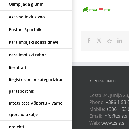
Olimpijada gluhih
Aktivno inkluzivno
Postani športnik
Facebook
X
Reddit
Lin
Paralimpijski šolski dnevi
Paralimpijski tabor
Rezultati
Registrirani in kategorizirani
KONTAKT INFO
parašportniki
Cesta 24. Junija 23
Phone:
+386 1 53 
Integriteta v športu – varno
Mobile:
+386 1 53 
športno okolje
Email:
info@zsis.si
Web:
www.zsis.si
Projekti