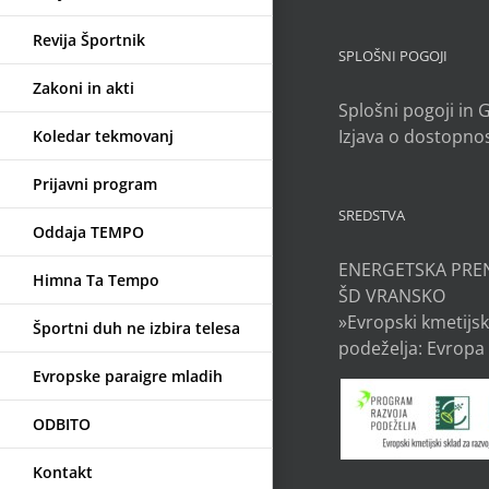
Revija Športnik
SPLOŠNI POGOJI
Zakoni in akti
Splošni pogoji in
Izjava o dostopnos
Koledar tekmovanj
Prijavni program
SREDSTVA
Oddaja TEMPO
ENERGETSKA PRE
Himna Ta Tempo
ŠD VRANSKO
»Evropski kmetijsk
Športni duh ne izbira telesa
podeželja: Evropa 
Evropske paraigre mladih
ODBITO
Kontakt