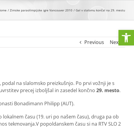
Home
Zimske paraolimpijske igre Vancouver 2010
Gal v slalomu končal na 29. mestu
Open
Previous
Next
 podal na slalomsko preizkušnjo. Po prvi vožnji je s
vrstitev precej izboljšal in zasedel končno
29. mesto
.
bronasti Bonadimann Philipp (AUT).
po lokalnem času (19. uri po našem času), druga pa ob
enos tekmovanja.V popoldanskem času si na RTV SLO 2