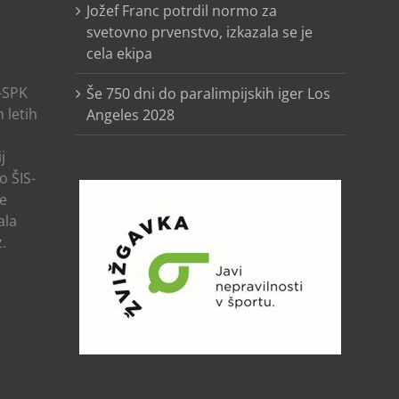
Jožef Franc potrdil normo za
svetovno prvenstvo, izkazala se je
cela ekipa
-SPK
Še 750 dni do paralimpijskih iger Los
 letih
Angeles 2028
j
o ŠIS-
ze
ala
.