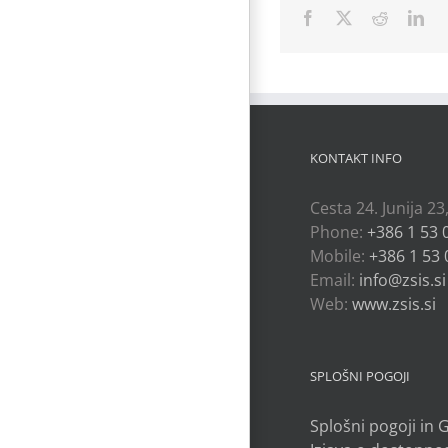
Facebook
X
Reddit
Lin
KONTAKT INFO
Cesta 24. Junija 23
Phone:
+386 1 53 
Mobile:
+386 1 53 
Email:
info@zsis.si
Web:
www.zsis.si
SPLOŠNI POGOJI
Splošni pogoji in