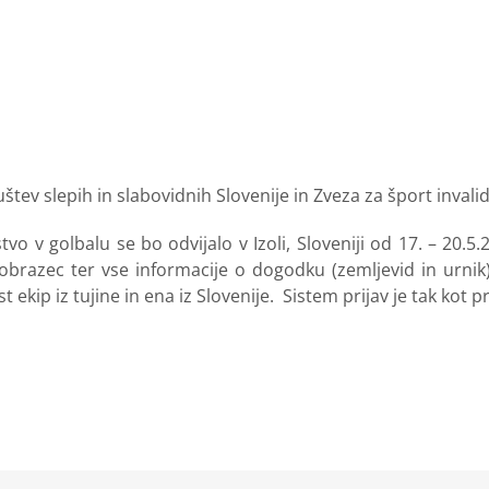
štev slepih in slabovidnih Slovenije in Zveza za šport invali
o v golbalu se bo odvijalo v Izoli, Sloveniji od 17. – 20.
i obrazec ter vse informacije o dogodku (zemljevid in urnik
 ekip iz tujine in ena iz Slovenije. Sistem prijav je tak kot 