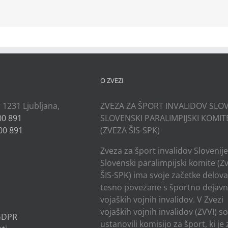
kedIn
O ZVEZI
, 1231 Ljubljana,
ZVEZA ZA ŠPORT INVALIDOV SLOV
00 891
SLOVENSKI PARALIMPIJSKI KOMIT
00 891
(ZVEZA ŠIS-SPK)
Zveza za šport invalidov Slovenije
Slovenski paralimpijski komite (Z
ŠIS-SPK) ima svoje začetke delov
tesno povezane s športno dejavn
vojaških vojnih invalidov. V Zvezi
vojaških vojnih invalidov (ZVVI) s
 GDPR
ustanovili komisijo za šport, ki je