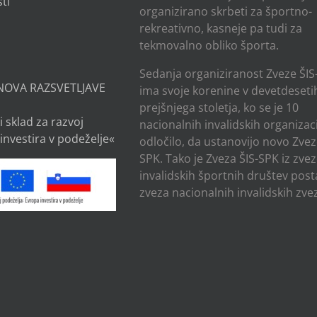
ti
organizirano skrbeti za športno-
rekreativno, kasneje pa tudi za
tekmovalno obliko športa.
Sedanja organiziranost Zveze ŠIS
NOVA RAZSVETLJAVE
ima svoje korenine v devetdesetih
prejšnjega stoletja, ko se je 10
i sklad za razvoj
nacionalnih invalidskih organizaci
investira v podeželje«
odločilo, da ustanovijo novo Zvez
SPK. Tako je Zveza ŠIS-SPK iz zve
invalidskih športnih društev post
zveza nacionalnih invalidskih zvez