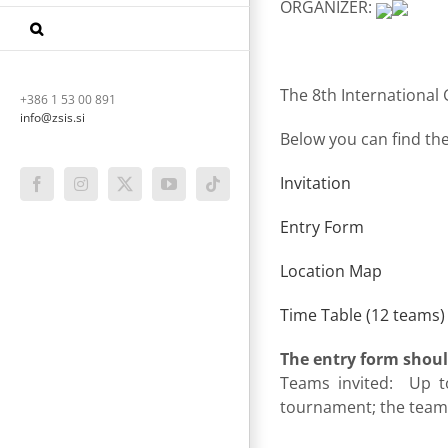
ORGANIZER:
The 8th International 
+386 1 53 00 891
info@zsis.si
Below you can find the
Invitation
Facebook
Instagram
X
YouTube
Tiktok
Entry Form
Location Map
Time Table (12 teams)
The entry form shoul
Teams invited: Up to
tournament; the teams 