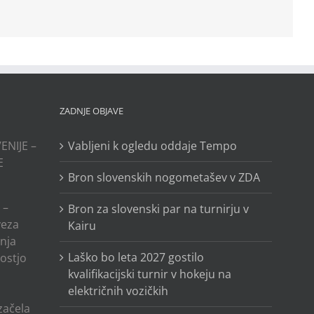
ZADNJE OBJAVE
ENIJE –
Vabljeni k ogledu oddaje Tempo
E
Bron slovenskih nogometašev v ZDA
 –
Bron za slovenski par na turnirju v
veza
Kairu
anja
Laško bo leta 2027 gostilo
ostjo
kvalifikacijski turnir v hokeju na
električnih vozičkih
o
 začela