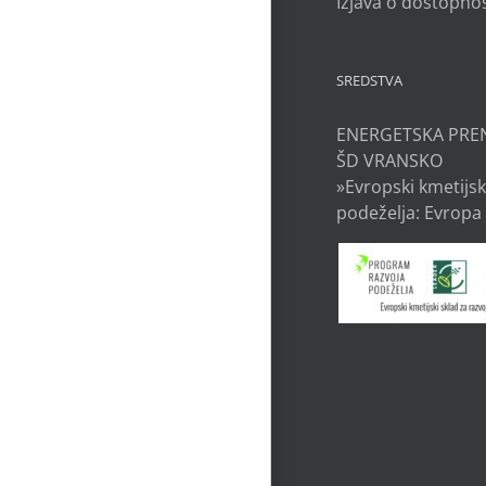
Izjava o dostopnos
SREDSTVA
ENERGETSKA PRE
ŠD VRANSKO
»Evropski kmetijsk
podeželja: Evropa 