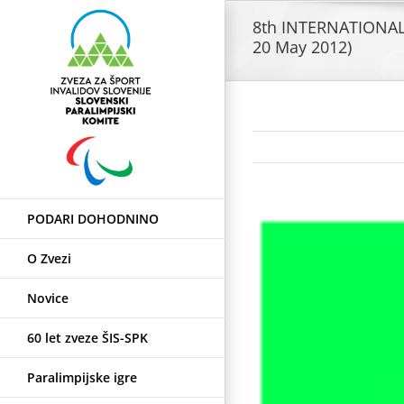
Skip
8th INTERNATIONA
to
20 May 2012)
content
PODARI DOHODNINO
View
Larger
O Zvezi
Image
Novice
60 let zveze ŠIS-SPK
Paralimpijske igre