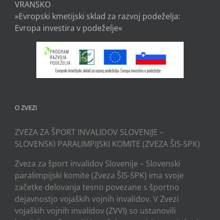
VRANSKO
»Evropski kmetijski sklad za razvoj podeželja:
Evropa investira v podeželje«
O ZVEZI
ZVEZA ZA ŠPORT INVALIDOV SLOVENIJE –
SLOVENSKI PARALIMPIJSKI KOMITE (ZVEZA ŠIS-SPK)
Zveza za šport invalidov Slovenije – Slovenski
paralimpijski komite (Zveza ŠIS-SPK) ima svoje
začetke delovanja tesno povezane s športno
dejavnostjo vojaških vojnih invalidov. V Zvezi
vojaških vojnih invalidov (ZVVI) so ustanovili