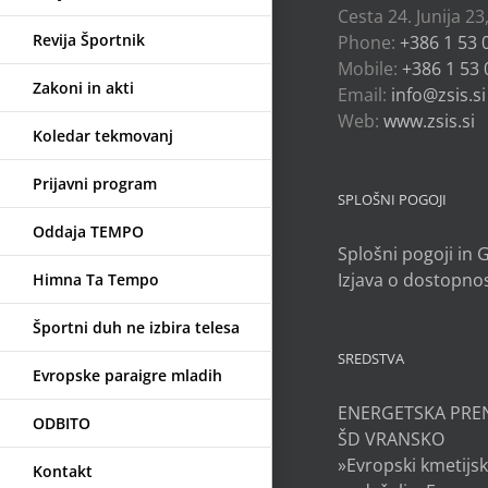
Cesta 24. Junija 23
Revija Športnik
Phone:
+386 1 53 
Mobile:
+386 1 53 
Zakoni in akti
Email:
info@zsis.si
Web:
www.zsis.si
Koledar tekmovanj
Prijavni program
SPLOŠNI POGOJI
Oddaja TEMPO
Splošni pogoji in
Izjava o dostopnos
Himna Ta Tempo
Športni duh ne izbira telesa
SREDSTVA
Evropske paraigre mladih
ENERGETSKA PRE
ODBITO
ŠD VRANSKO
»Evropski kmetijsk
Kontakt