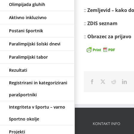
Olimpijada gluhih
::
Zemljevid – kako do
Aktivno inkluzivno
::
ZDIS seznam
Postani športnik
::
Obrazec za prijavo
Paralimpijski šolski dnevi
Paralimpijski tabor
Rezultati
Facebook
X
Reddit
Lin
Registrirani in kategorizirani
parašportniki
Integriteta v športu – varno
športno okolje
KONTAKT INFO
Projekti