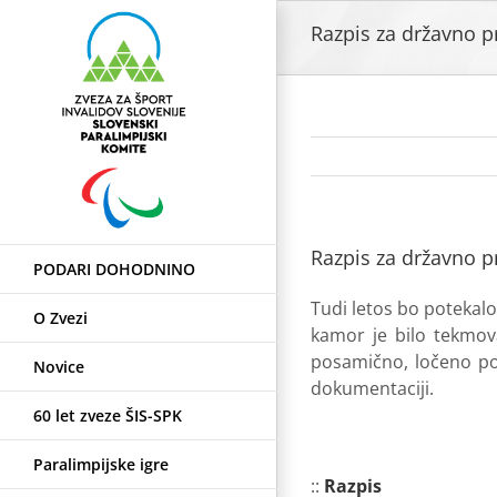
Skip
Razpis za državno p
to
content
Razpis za državno p
PODARI DOHODNINO
Tudi letos bo potekalo
O Zvezi
kamor je bilo tekmov
posamično, ločeno po 
Novice
dokumentaciji.
60 let zveze ŠIS-SPK
Paralimpijske igre
::
Razpis