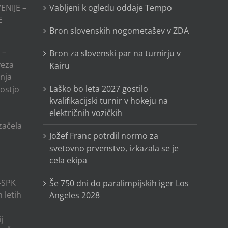
ENIJE –
Vabljeni k ogledu oddaje Tempo
E
Bron slovenskih nogometašev v ZDA
 –
Bron za slovenski par na turnirju v
veza
Kairu
anja
Laško bo leta 2027 gostilo
ostjo
kvalifikacijski turnir v hokeju na
električnih vozičkih
o
 začela
Jožef Franc potrdil normo za
svetovno prvenstvo, izkazala se je
cela ekipa
-SPK
Še 750 dni do paralimpijskih iger Los
 letih
Angeles 2028
j