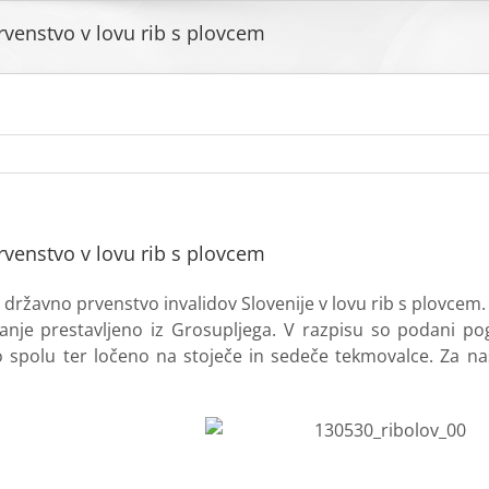
rvenstvo v lovu rib s plovcem
rvenstvo v lovu rib s plovcem
 državno prvenstvo invalidov Slovenije v lovu rib s plovcem.
anje prestavljeno iz Grosupljega. V razpisu so podani po
spolu ter ločeno na stoječe in sedeče tekmovalce. Za nasto