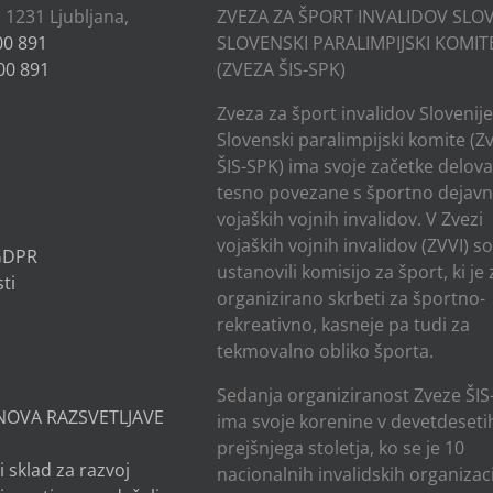
, 1231 Ljubljana,
ZVEZA ZA ŠPORT INVALIDOV SLOV
00 891
SLOVENSKI PARALIMPIJSKI KOMIT
00 891
(ZVEZA ŠIS-SPK)
Zveza za šport invalidov Slovenije
Slovenski paralimpijski komite (Z
ŠIS-SPK) ima svoje začetke delov
tesno povezane s športno dejavn
vojaških vojnih invalidov. V Zvezi
vojaških vojnih invalidov (ZVVI) s
 GDPR
ustanovili komisijo za šport, ki je
ti
organizirano skrbeti za športno-
rekreativno, kasneje pa tudi za
tekmovalno obliko športa.
Sedanja organiziranost Zveze ŠIS
NOVA RAZSVETLJAVE
ima svoje korenine v devetdesetih
prejšnjega stoletja, ko se je 10
i sklad za razvoj
nacionalnih invalidskih organizaci