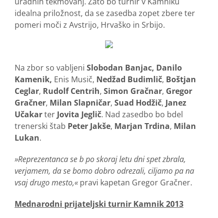
uradnih tekmovanj. Zato bo turnir v Kamniku
idealna priložnost, da se zasedba zopet zbere ter
pomeri moči z Avstrijo, Hrvaško in Srbijo.
Na zbor so vabljeni
Slobodan Banjac, Danilo
Kamenik,
Enis Musič,
Nedžad Budimlič
,
Boštjan
Ceglar
,
Rudolf Centrih
,
Simon Gračnar
,
Gregor
Gračner
,
Milan Slapničar
,
Suad Hodžič
,
Janez
Učakar
ter
Jovita Jeglič
. Nad zasedbo bo bdel
trenerski štab
Peter Jakše
,
Marjan Trdina
,
Milan
Lukan
.
»Reprezentanca se b po skoraj letu dni spet zbrala,
verjamem, da se bomo dobro odrezali, ciljamo pa na
vsaj drugo mesto,«
pravi kapetan Gregor Gračner.
Mednarodni prijateljski turnir Kamnik 2013