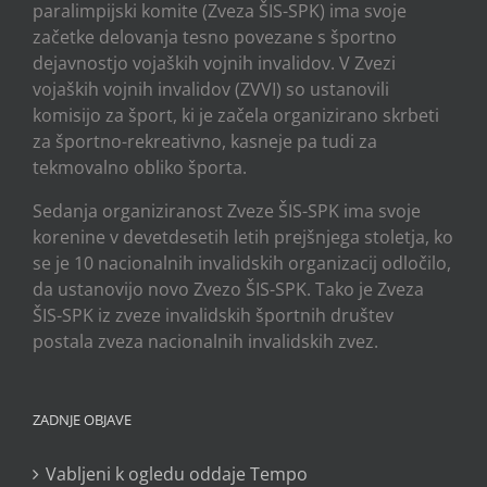
paralimpijski komite (Zveza ŠIS-SPK) ima svoje
začetke delovanja tesno povezane s športno
dejavnostjo vojaških vojnih invalidov. V Zvezi
vojaških vojnih invalidov (ZVVI) so ustanovili
komisijo za šport, ki je začela organizirano skrbeti
za športno-rekreativno, kasneje pa tudi za
tekmovalno obliko športa.
Sedanja organiziranost Zveze ŠIS-SPK ima svoje
korenine v devetdesetih letih prejšnjega stoletja, ko
se je 10 nacionalnih invalidskih organizacij odločilo,
da ustanovijo novo Zvezo ŠIS-SPK. Tako je Zveza
ŠIS-SPK iz zveze invalidskih športnih društev
postala zveza nacionalnih invalidskih zvez.
ZADNJE OBJAVE
Vabljeni k ogledu oddaje Tempo