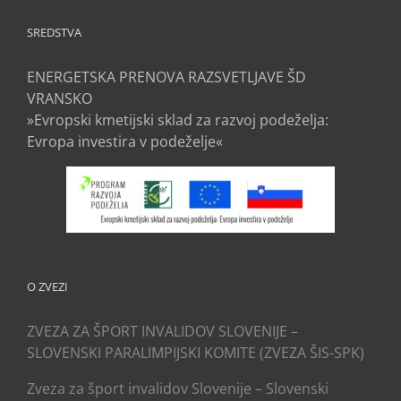
SREDSTVA
ENERGETSKA PRENOVA RAZSVETLJAVE ŠD
VRANSKO
»Evropski kmetijski sklad za razvoj podeželja:
Evropa investira v podeželje«
O ZVEZI
ZVEZA ZA ŠPORT INVALIDOV SLOVENIJE –
SLOVENSKI PARALIMPIJSKI KOMITE (ZVEZA ŠIS-SPK)
Zveza za šport invalidov Slovenije – Slovenski