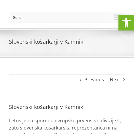
Skip
to
Open
content
Go to...
Slovenski košarkarji v Kamnik
Previous
Next
Slovenski košarkarji v Kamnik
Letos je na sporedu evropsko prvenstvo divizije C,
zato slovenska košarkarska reprezentanca nima