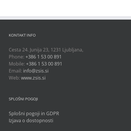
KONTAKT INFO
Cesta 24. Junija 23, 1231 Ljubljana,
Phone:
+386 1 53 00 891
Mobile:
+386 1 53 00 891
Email:
info@zsis.si
Web:
www.zsis.si
SPLOŠNI POGOJI
Splošni pogoji in GDPR
Izjava o dostopnosti