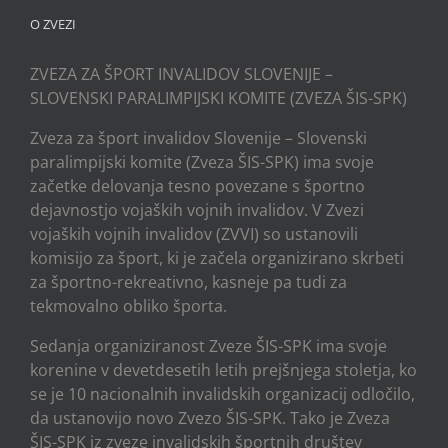
O ZVEZI
ZVEZA ZA ŠPORT INVALIDOV SLOVENIJE –
SLOVENSKI PARALIMPIJSKI KOMITE (ZVEZA ŠIS-SPK)
Zveza za šport invalidov Slovenije – Slovenski
paralimpijski komite (Zveza ŠIS-SPK) ima svoje
začetke delovanja tesno povezane s športno
dejavnostjo vojaških vojnih invalidov. V Zvezi
vojaških vojnih invalidov (ZVVI) so ustanovili
komisijo za šport, ki je začela organizirano skrbeti
za športno-rekreativno, kasneje pa tudi za
tekmovalno obliko športa.
Sedanja organiziranost Zveze ŠIS-SPK ima svoje
korenine v devetdesetih letih prejšnjega stoletja, ko
se je 10 nacionalnih invalidskih organizacij odločilo,
da ustanovijo novo Zvezo ŠIS-SPK. Tako je Zveza
ŠIS-SPK iz zveze invalidskih športnih društev