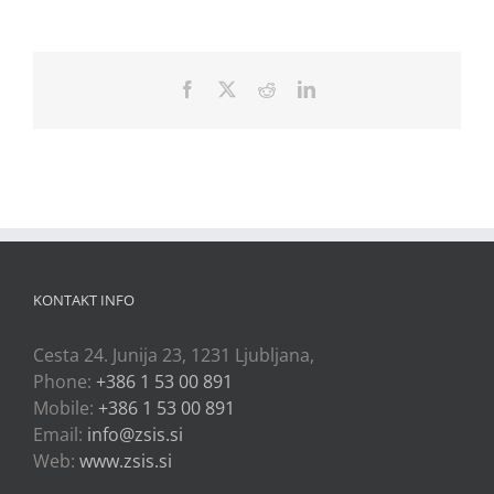
Facebook
X
Reddit
LinkedIn
KONTAKT INFO
Cesta 24. Junija 23, 1231 Ljubljana,
Phone:
+386 1 53 00 891
Mobile:
+386 1 53 00 891
Email:
info@zsis.si
Web:
www.zsis.si