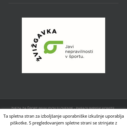
ZVEZA ZA ŠPORT INVALIDOV SLOVENIJE - PARAOLIMPIJSKI KOMITE ,
CESTA 24. JUNIJA 23, 1231 LJUBLJANA, SLOVENIJA | Powered by
Ta spletna stran za izboljšanje uporabniške izkušnje uporablja
WordPress
piškotke. S pregledovanjem spletne strani se strinjate z