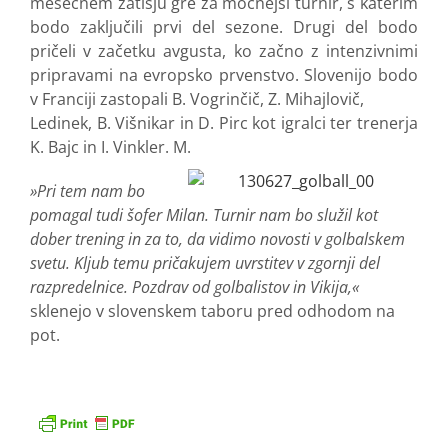
mesečnem zatišju gre za močnejši turnir, s katerim
bodo zaključili prvi del sezone. Drugi del bodo
pričeli v začetku avgusta, ko začno z intenzivnimi
pripravami na evropsko prvenstvo.
Slovenijo bodo
v Franciji zastopali B. Vogrinčič, Z. Mihajlovič,
Ledinek, B. Višnikar in D. Pirc kot igralci ter trenerja
K. Bajc in I. Vinkler. M.
»Pri tem nam bo
pomagal tudi šofer Milan.
Turnir nam bo služil kot
dober trening in za to, da vidimo novosti v golbalskem
svetu. Kljub temu pričakujem uvrstitev v zgornji del
razpredelnice. Pozdrav od golbalistov in Vikija,«
sklenejo v slovenskem taboru pred odhodom na
pot.